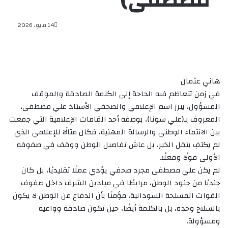
مصطفى)
14 مايو، 2026
هاني عثمان
‏في زمن تتعاظم فيه الحاجة إلى الكلمة الصادقة والموقف
المسؤول، يبرز اسم الإعلامي والصحفي الأستاذ علي مصطفى،
المعروف بـ(علي سونا)، بوصفه أحد القامات الإعلامية التي جمعت
بين الانتماء الوطني والرسالة المهنية، فكان مثالًا للإعلامي الذي
لم يكتفِ بنقل الخبر، بل عاش تفاصيل الوطن ووقف في صفوفه
الأولى قولًا وفعلًا.
‏لم يكن علي مصطفى مجرد صحفي يؤدي عملًا تقليديًا، بل كان
جنديًا من جنود الوطن، مرابطًا في ميادين الشرف داخل صفوف
القوات المسلحة السودانية، مؤمنًا بأن الدفاع عن الوطن لا يكون
بالسلاح وحده، بل بالكلمة أيضًا، حين تكون صادقة وواعية
ومسؤولة.