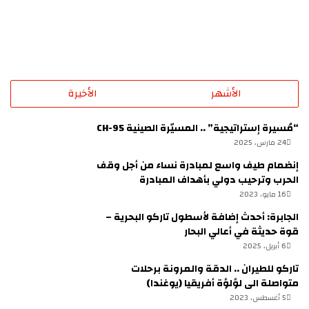
الأشهر
الأخيرة
“مُسيرة إستراتيجية” .. المسيّرة الصينية CH-95
24 مارس، 2025
إنضمام طيف واسع لمبادرة نساء من أجل وقف
الحرب وترحيب دولي بأهداف المبادرة
16 مايو، 2023
الجابرة: أحدث إضافة لأسطول تاركو البحرية –
قوة حديثة في أعالي البحار
6 أبريل، 2025
تاركو للطيران .. الدقة والمرونة برحلات
متواصلة الى لؤلؤة أفريقيا (يوغندا)
5 أغسطس، 2023