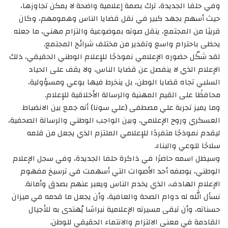
‏وفي حلفا الجديدة، ترك بصمة إعلامية واضحة لا يمكن تجاوزها،
حيث أسهم بجهد كبير في نقل قضايا الناس وهمومهم، وكان
قريبًا من المجتمع، ينقل صوته بموضوعية والتزام مهني، ما جعله
يحظى باحترام واسع وتقدير من مختلف شرائح المجتمع.
‏لقد شكّل حضوره الإعلامي نموذجًا للإعلام الوطني الحقيقي، ذلك
الإعلام الذي لا ينفصل عن قضايا الناس، ولا يقف على الحياد
السلبي تجاه قضايا الوطن، بل ينخرط فيها بوعي ومسؤولية،
محافظًا على القيم المهنية والرسالة الأخلاقية للإعلام.
‏وما يميز تجربة علي مصطفى (علي سونا) أنه جمع بين الانضباط
العسكري وروح الإعلامي، وبين الواجب الوطني والرسالة الصحفية،
ليقدم نموذجًا متفردًا للإعلامي الملتزم الذي يجعل من قلمه
سلاحًا للوعي والبناء.
‏وسيظل اسمه حاضرًا في ذاكرة حلفا الجديدة، وفي سجل الإعلام
الوطني، بوصفه أحد الأصوات التي أسهمت في ترسيخ مفهوم
الإعلام الهادف، الذي يخدم الناس ويعبر عنهم بصدق وأمانة.
‏نسأل الله له دوام الصحة والعافية، وأن يجعل ما قدمه في ميزان
حسناته، وأن تبقى مسيرته الإعلامية نبراسًا يُهتدى به للأجيال
القادمة في معنى الالتزام والانتماء الحقيقي للوطن.