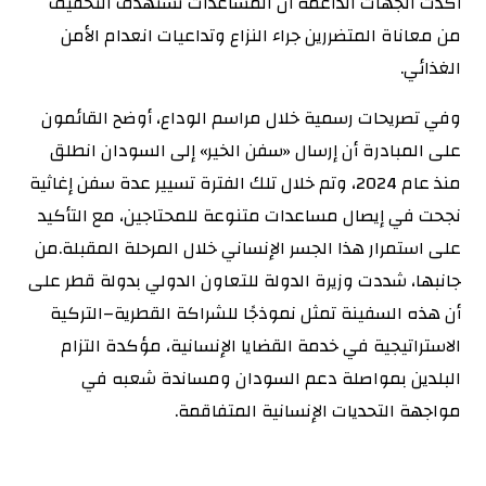
أكدت الجهات الداعمة أن المساعدات تستهدف التخفيف
من معاناة المتضررين جراء النزاع وتداعيات انعدام الأمن
الغذائي.
‏‏وفي تصريحات رسمية خلال مراسم الوداع، أوضح القائمون
على المبادرة أن إرسال «سفن الخير» إلى السودان انطلق
منذ عام 2024، وتم خلال تلك الفترة تسيير عدة سفن إغاثية
نجحت في إيصال مساعدات متنوعة للمحتاجين، مع التأكيد
على استمرار هذا الجسر الإنساني خلال المرحلة المقبلة.‏‏من
جانبها، شددت وزيرة الدولة للتعاون الدولي بدولة قطر على
أن هذه السفينة تمثل نموذجًا للشراكة القطرية–التركية
الاستراتيجية في خدمة القضايا الإنسانية، مؤكدة التزام
البلدين بمواصلة دعم السودان ومساندة شعبه في
مواجهة التحديات الإنسانية المتفاقمة.