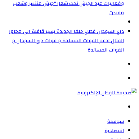
وفعاليات عيد الجيش تحت شعار “جيش منتصر وشعب
مقتدر”.
درع السودان قطاع حلفا الجديدة يسير قافلة الي محاور
القتال لدعم القوات المسلحة و قوات درع السودان و
القوات المساندة
الوضع
المظلم
القائمة
بحث
عن
سياسية
اقتصادية