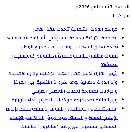
الجمعة, 7 أغسطس 2026م
آخر الأخبار
مراسم الولاية الشمالية تتحدث بلغة الفعل
الجامعة التركية الجديدة بالسودان ، أم إنقاذ الجامعات؟
أجنحة تعانق السحاب…..وقلوب تمسد جراح الوطن
تنسيقية القوي الوطنية…من أين التفويض؟ وباسم من
تتحدث؟؟
رئيس الوزراء يُدشن عمل اللجنة الوطنية لإدارة الاقتصاد
وزير الدولة بالمالية يوجه بضرورة التنسيق بين المركز
والولايات لمعالجة تحديات التحصيل الضريبي‏
وزير المالية يصدر حزمة موجّهات لتطوير الأداء بالوزارة. ‏
برنامج “ساهرون” بالتلفزيون القومي يستضيف مدير إدارة
الإعلام العسكري احتفالاً بعيد الجيش الـ 72‏مدير الإعلام
العسكري يستعرض عبر برنامج “ساهرون” تفاعلات