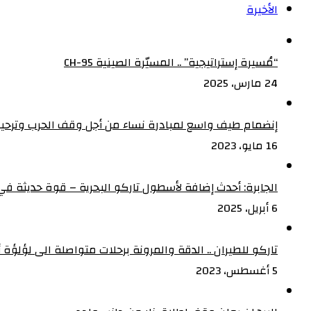
الأخيرة
“مُسيرة إستراتيجية” .. المسيّرة الصينية CH-95
24 مارس، 2025
إنضمام طيف واسع لمبادرة نساء من أجل وقف الحرب وترحيب
16 مايو، 2023
الجابرة: أحدث إضافة لأسطول تاركو البحرية – قوة حديثة في 
6 أبريل، 2025
تاركو للطيران .. الدقة والمرونة برحلات متواصلة الى لؤلؤة أف
5 أغسطس، 2023