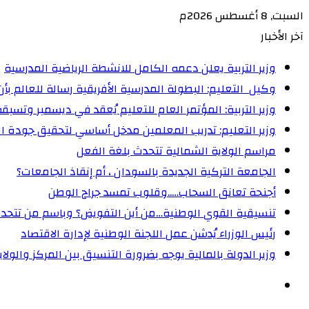
السبت, 8 أغسطس 2026م
آخر الأخبار
وزير التربية يعلن دعمه الكامل للانشطة الرياضية المدرسية
وكيل التعليم: البطولة المدرسية الأفريقية رسالة للعالم ب
وزير التربية: المؤتمر العام للتعليم يُعقد في ديسمبر وتسبقه
وزير التعليم: تدريب المعلمين مدخل أساسي لتحقيق جودة ال
مراسم الولاية الشمالية تتحدث بلغة الفعل
الجامعة التركية الجديدة بالسودان ، أم إنقاذ الجامعات؟
أجنحة تعانق السحاب…..وقلوب تمسد جراح الوطن
تنسيقية القوي الوطنية…من أين التفويض؟ وباسم من تتحد
رئيس الوزراء يُدشن عمل اللجنة الوطنية لإدارة الاقتصاد
وزير الدولة بالمالية يوجه بضرورة التنسيق بين المركز والولا
الوضع
المظلم