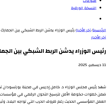
منوعات
النسخة الورقية
بحث
عن
الرئيسية
/
آخر الأخبار
/
رئيس الوزراء يدشن الربط الشبكي بين الجمارك 
آخر الأخبار
رئيس الوزراء يدشن الربط الشبكي بين الجما
11 ديسمبر، 2025
‫X
لاين
ڤايبر
طباعة
‫Pocket
تيلقرام
سكايب
ماسنجر
ماسنجر
لينكدإن
واتساب
مشاركة
فيسبوك
بينتيريست
Odnoklassniki
عبر
البريد
شهد رئيس مجلس الوزراء د. كامل إدريس في مدينة بورتسودان تدش
ضمن خطوات حكومة الأمل لترسيخ التحول الرقمي في مؤسسات الدول
العمل المؤسسي الحديث رغم ظروف الحرب التي تواجه البلاد، وثب