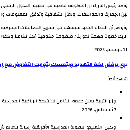
‏‏وأكد رئيس الوزراء أن الحكومة ماضية في تطبيق التحول الرقمي 
بين الجمارك والمواصفات، ويعزز الشفافية وتدفق المعلومات والرقا
وأوضح أن النظام الجديد سيسهم في تسريع المعاملات الجمركية وتبس
الربط خطوة مهمة نحو بناء منظومة حكومية أكثر تكاملاً وكفاءة،
11 ديسمبر، 2025
‫X
‫X
لاين
لاين
ڤايبر
ڤايبر
طباعة
طباعة
‫Pocket
‫Pocket
تيلقرام
تيلقرام
سكايب
سكايب
ماسنجر
ماسنجر
ماسنجر
ماسنجر
لينكدإن
لينكدإن
واتساب
واتساب
مشاركة
مشاركة
فيسبوك
فيسبوك
بينتيريست
بينتيريست
Odnoklassniki
Odnoklassniki
بري
بري يرفض لغة التهديد ويتمسك بثوابت التفاوض مع إسرا
عبر
عبر
يرفض
البريد
البريد
شاهد أيضاً
لغة
إغلاق
التهديد
ويتمسك
وزير التربية يعلن دعمه الكامل للانشطة الرياضية المدرسية
بثوابت
7 أغسطس، 2026
التفاوض
مع
وكيل التعليم: البطولة المدرسية الأفريقية رسالة للعالم ب