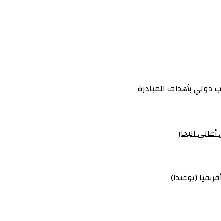
 دولي بأهداف المبادرة
أعالي البحار
ريقيا (يوغندا)