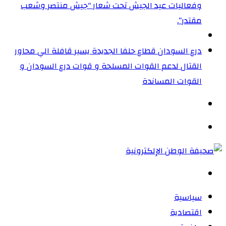
وفعاليات عيد الجيش تحت شعار “جيش منتصر وشعب
مقتدر”.
درع السودان قطاع حلفا الجديدة يسير قافلة الي محاور
القتال لدعم القوات المسلحة و قوات درع السودان و
القوات المساندة
الوضع
المظلم
القائمة
بحث
عن
سياسية
اقتصادية