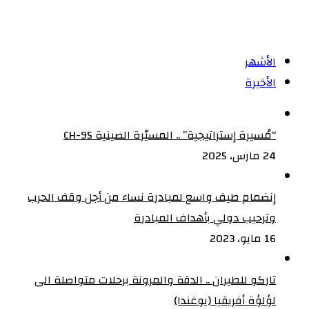
الأشهر
الأخيرة
“مُسيرة إستراتيجية” .. المسيّرة الصينية CH-95
24 مارس، 2025
إنضمام طيف واسع لمبادرة نساء من أجل وقف الحرب
وترحيب دولي بأهداف المبادرة
16 مايو، 2023
تاركو للطيران .. الدقة والمرونة برحلات متواصلة الى
لؤلؤة أفريقيا (يوغندا)