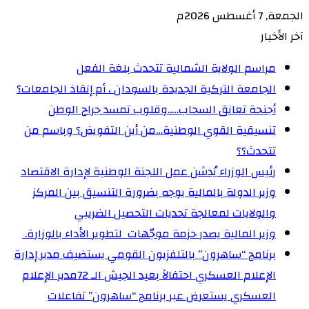
الجمعة, 7 أغسطس 2026م
آخر الأخبار
مراسم الولاية الشمالية تتحدث بلغة الفعل
الجامعة التركية الجديدة بالسودان ، أم إنقاذ الجامعات؟
أجنحة تعانق السحاب…..وقلوب تمسد جراح الوطن
تنسيقية القوي الوطنية…من أين التفويض؟ وباسم من
تتحدث؟؟
رئيس الوزراء يُدشن عمل اللجنة الوطنية لإدارة الاقتصاد
وزير الدولة بالمالية يوجه بضرورة التنسيق بين المركز
والولايات لمعالجة تحديات التحصيل الضريبي‏
وزير المالية يصدر حزمة موجّهات لتطوير الأداء بالوزارة. ‏
برنامج “ساهرون” بالتلفزيون القومي يستضيف مدير إدارة
الإعلام العسكري احتفالاً بعيد الجيش الـ 72‏مدير الإعلام
العسكري يستعرض عبر برنامج “ساهرون” تفاعلات