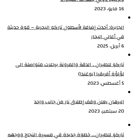
16 مايو، 2023
الجابرة: أحدث إضافة لأسطول تاركو البحرية – قوة حديثة
في أعالي البحار
6 أبريل، 2025
تاركو للطيران .. الدقة والمرونة برحلات متواصلة الى
لؤلؤة أفريقيا (يوغندا)
5 أغسطس، 2023
البرهان يعلن وقف إطلاق نار من جانب واحد
20 سبتمبر، 2023
تاركو للطيران…. خطوة جديدة في مسيرة النجاح ووجهه