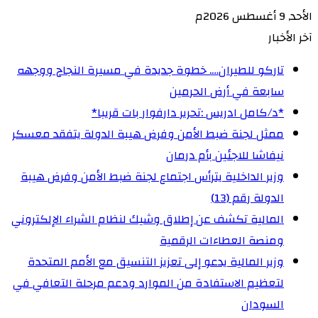
الأحد, 9 أغسطس 2026م
آخر الأخبار
تاركو للطيران…. خطوة جديدة في مسيرة النجاح ووجهه
سابعة في أرض الحرمين
‏*د/كامل ادريس :تحرير دارفوار بات قريبا*
ممثل لجنة ضبط الأمن وفرض هيبة الدولة يتفقد معسكر
نيفاشا للاجئين بأم درمان
وزير الداخلية يترأس اجتماع لجنة ضبط الأمن وفرض هيبة
الدولة رقم (13)
المالية تكشف عن إطلاق وشيك لنظام الشراء الإلكتروني
ومنصة العطاءات الرقمية
وزير المالية يدعو إلى تعزيز التنسيق مع الأمم المتحدة
لتعظيم الاستفادة من الموارد ودعم مرحلة التعافي في
السودان