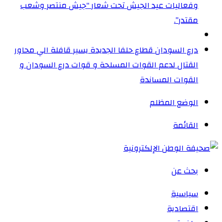
وفعاليات عيد الجيش تحت شعار “جيش منتصر وشعب
مقتدر”.
درع السودان قطاع حلفا الجديدة يسير قافلة الي محاور
القتال لدعم القوات المسلحة و قوات درع السودان و
القوات المساندة
الوضع المظلم
القائمة
بحث عن
سياسية
اقتصادية