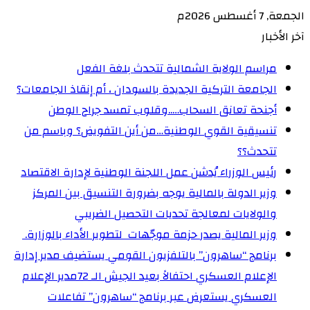
الجمعة, 7 أغسطس 2026م
آخر الأخبار
مراسم الولاية الشمالية تتحدث بلغة الفعل
الجامعة التركية الجديدة بالسودان ، أم إنقاذ الجامعات؟
أجنحة تعانق السحاب…..وقلوب تمسد جراح الوطن
تنسيقية القوي الوطنية…من أين التفويض؟ وباسم من
تتحدث؟؟
رئيس الوزراء يُدشن عمل اللجنة الوطنية لإدارة الاقتصاد
وزير الدولة بالمالية يوجه بضرورة التنسيق بين المركز
والولايات لمعالجة تحديات التحصيل الضريبي‏
وزير المالية يصدر حزمة موجّهات لتطوير الأداء بالوزارة. ‏
برنامج “ساهرون” بالتلفزيون القومي يستضيف مدير إدارة
الإعلام العسكري احتفالاً بعيد الجيش الـ 72‏مدير الإعلام
العسكري يستعرض عبر برنامج “ساهرون” تفاعلات