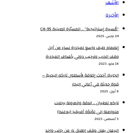
الأشهر
الأخيرة
“مُسيرة إستراتيجية” .. المسيّرة الصينية CH-95
24 مارس، 2025
إنضمام طيف واسع لمبادرة نساء من أجل
وقف الحرب وترحيب دولي بأهداف المبادرة
16 مايو، 2023
الجابرة: أحدث إضافة لأسطول تاركو البحرية –
قوة حديثة في أعالي البحار
6 أبريل، 2025
تاركو للطيران .. الدقة والمرونة برحلات
متواصلة الى لؤلؤة أفريقيا (يوغندا)
5 أغسطس، 2023
البرهان يعلن وقف إطلاق نار من جانب واحد