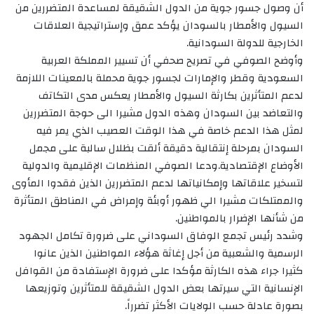
أن وصول جسور جوية من الدول الشقيقة لمساعدة المتضررين من
السيول والأمطار بالسودان يؤكد عمق وإستراتيجية العلاقات
الخارجية للدولة السودانية.
وأوضح الصوفي في تصريح صحفي أن تسيير المملكة العربية
السعودية وقطر والإمارات لجسور جوية محملة بالمعينات اللازمة
لدعم المتأثرين بكارثة السيول والأمطار يعكس مدى التكاتف
والتعاضد بين السودان وهذه الدول مشيرا الى حوجة المتضررين
لمثل هذا الدعم خاصة في هذا الوقت العصيب الذي يمر فيه
السودان بمرحلة إنتقالية دقيقة ألقت بظلال سالبة على مجمل
الأوضاع الإقتصادية.ودعا الصوفي المنظمات الإقليمية والدولية
لتسخير علاقاتها وإمكانياتها لدعم المتضررين الذين فقدوا المأوى
والممتلكات مشيرا الي ظهور أوبئة وإمراض في المناطق المتأثرة
من شأنها الإضرار بالمواطنين.
وشدد رئيس تجمع الوفاق السوداني على ضرورة تكامل الجهود
الرسمية والشعبية من أجل إغاثة هؤلاء المواطنين الذين عانوا
كثيرا جراء هذه الكارثة مؤكدا على ضرورة الإستفادة من القوافل
الإنسانية التي سيرتها بعض الدول الشقيقة للمتأثرين وتوزيعها
بصورة عادلة حسب الولايات الأكثر تضرراً.