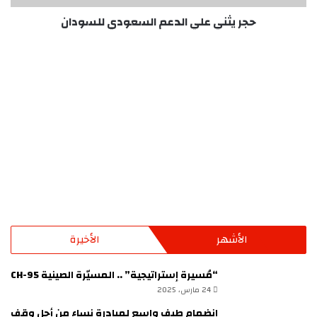
حجر يثني علي الدعم السعودي للسودان
الأشهر
الأخيرة
“مُسيرة إستراتيجية” .. المسيّرة الصينية CH-95
24 مارس، 2025
إنضمام طيف واسع لمبادرة نساء من أجل وقف