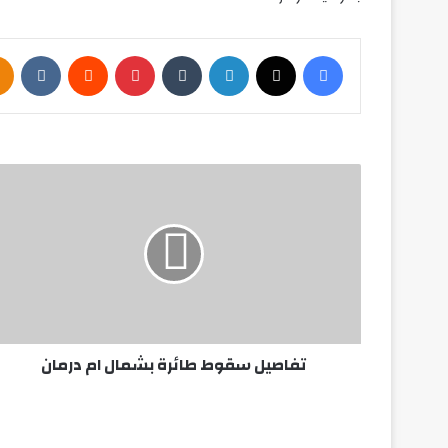
فيسبوك
‫X
لينكدإن
بينتيريست
تفاصيل
سقوط
طائرة
بشمال
ام
درمان
تفاصيل سقوط طائرة بشمال ام درمان