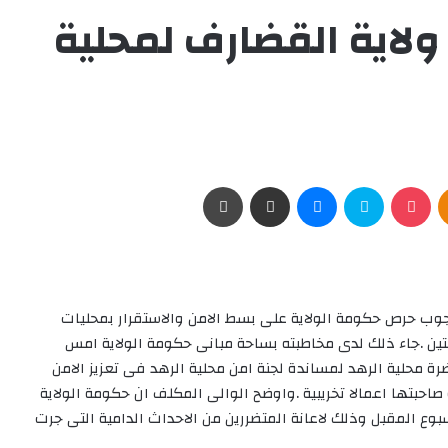
ولاية القضارف لمحلية
Odnoklassniki
‫Pocket
سكايب
ماسنجر
مشاركة عبر البريد
طباعة
وب حرص حكومة الولاية على بسط الامن والاستقرار بمحليات
تين .جاء ذلك لدى مخاطبته بساحة مبانى حكومة الولاية امس
ضرة محلية الرهد لمساندة لجنة امن محلية الرهد فى تعزيز الامن
صاحبتها اعمالا تخريبية .واوضح الوالى المكلف ان حكومة الولاية
سبوع المقبل وذلك لاعانة المتضررين من الاحداث الدامية التى جرت