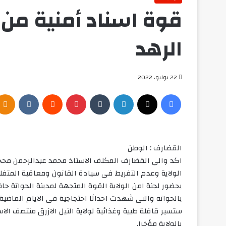
قوة اسناد أمنية من 
الرهد
22 يوليو، 2022
فيسبوك
‫X
لينكدإن
بينتيريست
القضارف : الوطن
اكد والى القضارف المكلف الاستاذ محمد عبدالرحمن محج
الولاية وعدم التفريط فى سيادة القانون ومعاقبة المتفل
بحضور لجنة امن الولاية القوة المتجهة لمدينة الحواتة حا
بالحواته والتى شهدت احداثا احتجاجية فى الايام الماضية 
ستسير قافلة طبية وغذائية لولاية النيل الازرق منتصف الا
بالولاية مؤخرا.