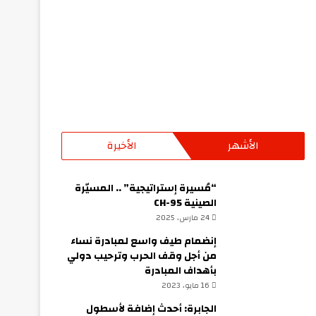
الأشهر
الأخيرة
“مُسيرة إستراتيجية” .. المسيّرة
الصينية CH-95
24 مارس، 2025
إنضمام طيف واسع لمبادرة نساء
من أجل وقف الحرب وترحيب دولي
بأهداف المبادرة
16 مايو، 2023
الجابرة: أحدث إضافة لأسطول