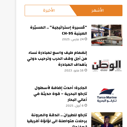
الأشهر
الأخيرة
“مُسيرة إستراتيجية” .. المسيّرة
الصينية CH-95
24 مارس، 2025
إنضمام طيف واسع لمبادرة نساء
من أجل وقف الحرب وترحيب دولي
بأهداف المبادرة
16 مايو، 2023
الجابرة: أحدث إضافة لأسطول
تاركو البحرية – قوة حديثة في
أعالي البحار
6 أبريل، 2025
تاركو للطيران .. الدقة والمرونة
برحلات متواصلة الى لؤلؤة أفريقيا
(يوغندا)