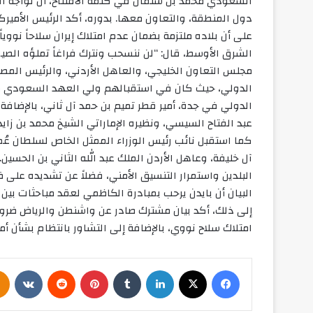
السعودي محمد بن سلمان في كلمة الافتتاح، أن تواجه الق
دول المنطقة، والتعاون معها. بدوره، أكد الرئيس الأميركي
على أن بلاده ملتزمة بضمان عدم امتلاك إيران سلاحاً نووي
الشرق الأوسط، قال: “لن ننسحب ونترك فراغاً تملؤه الص
مجلس التعاون الخليجي، والعاهل الأردني، والرئيس المصر
الدولي، حيث كان في استقبالهم ولي العهد السعودي محم
الدولي في جدة، أمير قطر تميم بن حمد آل ثاني، بالإضافة
عبد الفتاح السيسي، ونظيره الإماراتي الشيخ محمد بن زايد
كما استقبل نائب رئيس الوزراء الممثل الخاص لسلطان عُ
آل خليفة، وعاهل الأردن الملك عبد الله الثاني بن الحسين
البلدين واستمرار التنسيق الأمني، فضلاً عن تشديده عل
البيان أن بايدن يرحب بمبادرة الكاظمي لعقد مباحثات بين
إلى ذلك، أكد بيان مشترك صادر عن واشنطن والرياض ضرورة
امتلاك سلاح نووي، بالإضافة إلى التشاور بانتظام بشأن أم
فيسبوك
‫X
لينكدإن
بينتيريست