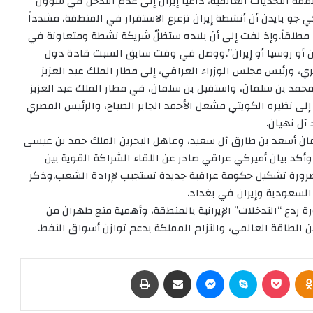
مة التحديات العالمية، داعياً إيران إلى عدم التدخل في شؤون
 جو بايدن أن أنشطة إيران تزعزع الاستقرار في المنطقة، مشدداً
اً مطلقاً.وإذ لفت إلى أن بلاده ستظلّ شريكة نشطة ومتعاونة في
ين أو روسيا أو إيران”.ووصل في وقت سابق السبت قادة دول
ي، ورئيس مجلس الوزراء العراقي، إلى مطار الملك عبد العزيز
د بن سلمان، واستقبل بن سلمان، في مطار الملك عبد العزيز
 إلى نظيره الكويتي مشعل الأحمد الجابر الصباح، والرئيس المصري
 آل نهيان.
مان أسعد بن طارق آل سعيد، وعاهل البحرين الملك حمد بن عيسى
.وأكد بيان أميركي عراقي صادر عن اللقاء الشراكة القوية بين
ى ضرورة تشكيل حكومة عراقية جديدة تستجيب لإرادة الشعب.وذكر
 السعودية وإيران في بغداد.
 ردع “التدخلات” الإيرانية بالمنطقة، وأهمية منع طهران من
ن الطاقة العالمي، والتزام المملكة بدعم توازن أسواق النفط.
Odnoklassniki
‫Pocket
سكايب
ماسنجر
مشاركة عبر البريد
طباعة