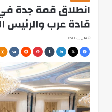
انطلاق قمة جدة في
قادة عرب والرئيس ال
16 يوليو، 2022
فيسبوك
‫X
لينكدإن
بينتيريست