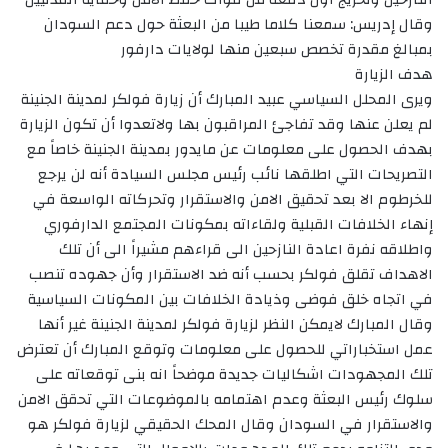
وقال إدريس: سمعنا كلاما طيبا من البعثة حول دعم السودان
بمبالغ مقدرة تخصص سبعين منها لولايات دارفور
هدف الزيارة
ويرى المحلل السياسي عبيد المبارك أن زيارة فولكر لمدينة الجنينة
لم يعلن عنها وقد تفاجئ المراقبون بها ولاتعدوا أن تكون الزيارة
بهدف الحصول على معلومات عن مايدور بمدينة الجنينة خاصاً مع
التصريحات التي اطلقها نائب رئيس مجلس السيادة أنه لن يرجع
للخرطوم الا بعد تحقيق الامن والاستقرار وتحركاته الواسعة في
إنهاء الخلافات القبلية ولقاءاته بمكونات المجتمع الدارفوري
واطلاقه نفرة اعادة النازحين الى قراءهم مشيراً الى أن تلك
الاهداف تقلق فولكر بحسب أنه ضد الاستقرار وأن جهوده تنصب
في اتجاه خلق فوضى وذيادة الخلافات بين المكونات السياسية
وقال المبارك لايمكن النظر لزيارة فولكر لمدينة الجنينة غير أنها
عمل استخباراتي للحصول على معلومات وتوقع المبارك أن تعترض
تلك المجهودات اشكاليات جديدة موضحاً انه بنى توقعاته على
سلوك رئيس البعثة وعدم اهتمامه بالموضوعات التي تحقق الامن
والاستقرار في السودان وقال المحك الحقيقي لزيارة فولكر هو