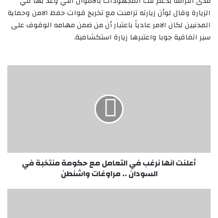
مدى التزامه بدعم تلك المجهودات بالاموال التي وعد بها في
الزيارة وقال لوأن زيارته تزامنت مع تخريج قوات حفظ الامن وحماية
المدنيين لكان الامر عادياً باعتبار أن من ضمن مهامه الوقوف على
سير اتفاقية جوبا واعتبرها زيارة استكشافية.
أعلنت
انها
نرغب
في
التعامل
مع
حكومة
منتخبة
في
السودان
أعلنت انها نرغب في التعامل مع حكومة منتخبة في
..
السودان .. مراوغات واشنطن
مراوغات
واشنطن
تظاهرات
(٣٠)
يونيو