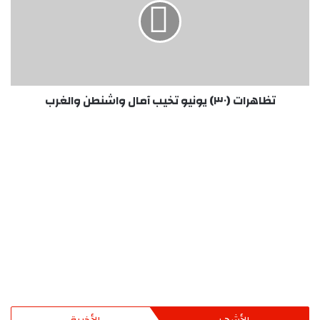
تخيب
آمال
واشنطن
والغرب
تظاهرات (٣٠) يونيو تخيب آمال واشنطن والغرب