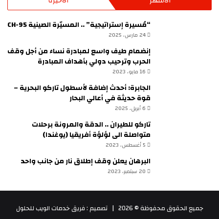
الأشهر
الأخيرة
“مُسيرة إستراتيجية” .. المسيّرة الصينية CH-95
24 مارس، 2025
إنضمام طيف واسع لمبادرة نساء من أجل وقف
الحرب وترحيب دولي بأهداف المبادرة
16 مايو، 2023
الجابرة: أحدث إضافة لأسطول تاركو البحرية –
قوة حديثة في أعالي البحار
6 أبريل، 2025
تاركو للطيران .. الدقة والمرونة برحلات
متواصلة الى لؤلؤة أفريقيا (يوغندا)
5 أغسطس، 2023
البرهان يعلن وقف إطلاق نار من جانب واحد
20 سبتمبر، 2023
جميع الحقوق محفوظة © 2026 |
تصميم : فريق خدمات الويب للحلول