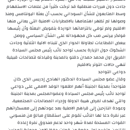
جاءت دون مبررات منطقية قد تركت كثيراً من علامات الاستفهام
وسط المتابعون للشأن السوداني بحسب أن بعثة اليونتامس ومنذ
وصولها لم تظهر اهتمامها بالاضطرابات الامنية التي يعاني منها
الاقليم ولم توفي بالتزاماتها الواردة بتفويض البعثة وأن رئيسها
فولكر بيرتس صب كل مجهوداته على الشأن السياسي ووصل
ببعض القطاعات لطاولة الحوار الذي تتبناه الالية الثلاثية وجاءت
الشكوك حول الزيارة بحسب تواجد نائب رئيس مجلس السيادة
الفريق اول محمد حمدان دقلو بالمدينة وقيادته لتصالحات قبيلية
تنهي حالات التوتر بالاقليم
دواعي التواجد
وقال عضو مجلس السيادة الدكتور الهادي إدريس الذي كان
متواجداً بمدينة الجنينة أنهم اطلعوا الوفد الاممي على دواعي
تواجد نائب رئيس مجلس السيادة وعضوالمجلس بمدينة الجنينة
والتي تهدف لفرض هيبة الدولة وإجراء المصالحات المجتمعية،
وعودة النازحين إلى قراهم الاصلية بعد عودتهم إلى معسكراتهم
عبر نفرة دعا لها النائب تقوم على استقطاع مبالغ من منسوبي
القوات المسلحة لمدة شهر واحد لدعم صندوق نفرة إعادة
النازحين وتخريج اول دفعة من قوات حفظ الامن وحماية المدنيين