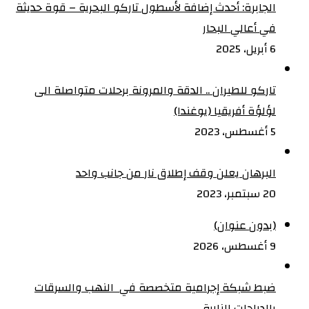
الجابرة: أحدث إضافة لأسطول تاركو البحرية – قوة حديثة
في أعالي البحار
6 أبريل، 2025
تاركو للطيران .. الدقة والمرونة برحلات متواصلة الى
لؤلؤة أفريقيا (يوغندا)
5 أغسطس، 2023
البرهان يعلن وقف إطلاق نار من جانب واحد
20 سبتمبر، 2023
(بدون عنوان)
9 أغسطس، 2026
ضبط شبكة إجرامية متخصصة في النهب والسرقات
بالدراجات النارية‏