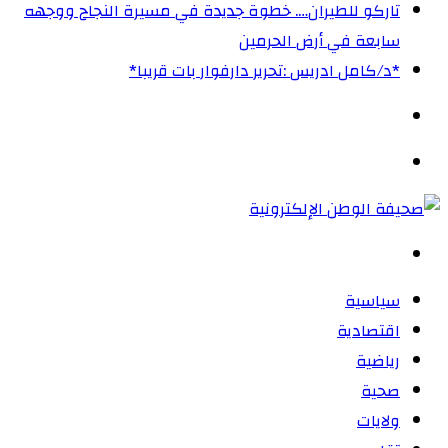
تاركو للطيران…. خطوة جديدة في مسيرة النجاح ووجهه
سابعة في أرض الحرمين
‏*د/كامل ادريس :تحرير دارفوار بات قريبا*
الوضع
المظلم
القائمة
بحث
عن
سياسية
اقتصادية
رياضية
صحية
ولايات