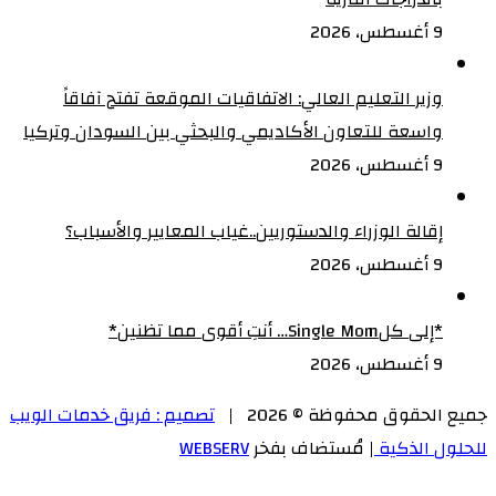
9 أغسطس، 2026
وزير التعليم العالي: الاتفاقيات الموقعة تفتح آفاقاً
واسعة للتعاون الأكاديمي والبحثي بين السودان وتركيا
9 أغسطس، 2026
إقالة الوزراء والدستوريين..غياب المعايير والأسباب؟
9 أغسطس، 2026
‏*إلى كلSingle Mom… أنتِ أقوى مما تظنين*
9 أغسطس، 2026
جميع الحقوق محفوظة © 2026 |
تصميم : فريق خدمات الويب
للحلول الذكية
| مُستضاف بفخر
WEBSERV
‫X
زر
تيلقرام
ماسنجر
ماسنجر
لينكدإن
واتساب
فيسبوك