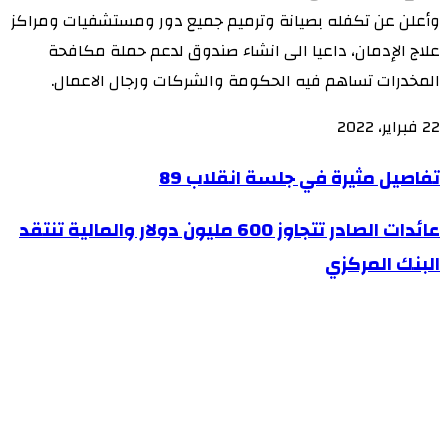
وأعلن عن تكفله بصيانة وترميم جميع دور ومستشفيات ومراكز
علاج الإدمان، داعيا الى انشاء صندوق لدعم حملة مكافحة
المخدرات تساهم فيه الحكومة والشركات ورجال الاعمال.
22 فبراير، 2022
تفاصيل
تفاصيل مثيرة في جلسة انقلاب 89
مثيرة
عائدات
عائدات الصادر تتجاوز 600 مليون دولار والمالية تنتقد
في
الصادر
البنك المركزي
جلسة
تتجاوز
انقلاب
600
89
مليون
دولار
والمالية
تنتقد