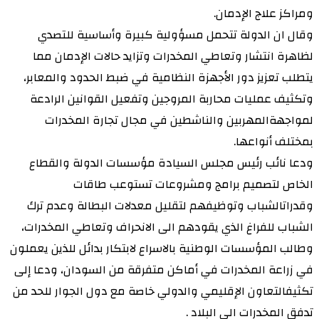
ومراكز علاج الإدمان.
وقال ان الدولة تتحمل مسؤولية كبيرة وأساسية للتصدي
لظاهرة انتشار وتعاطي المخدرات وتزايد حالات الإدمان مما
يتطلب تعزيز دور الأجهزة النظامية في ضبط الحدود والمعابر،
وتكثيف عمليات محاربة المروجين وتفعيل القوانين الرادعة
لمواجهةالمهربين والناشطين في مجال تجارة المخدرات
بمختلف أنواعها.
ودعا نائب رئيس مجلس السيادة مؤسسات الدولة والقطاع
الخاص لتصميم برامج ومشروعات تستوعب طاقات
وقدراتالشباب وتوظيفهم لتقليل معدلات البطالة وعدم ترك
الشباب للفراغ الذي يقودهم الى الانحراف وتعاطي المخدرات،
وطالب المؤسسات الوطنية بالاسراع لابتكار بدائل للذين يعملون
في زراعة المخدرات في أماكن متفرقة من السودان، ودعا إلى
تكثيفالتعاون الإقليمي والدولي خاصة مع دول الجوار للحد من
تدفق المخدرات الى البلاد .