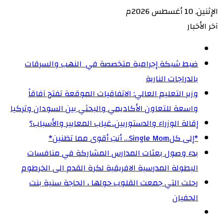
الإثنين, 10 أغسطس 2026م
آخر الأخبار
ضبط شبكة إجرامية متخصصة في النهب والسرقات
بالدراجات النارية‏
وزير التعليم العالي: الاتفاقيات الموقعة تفتح آفاقاً
واسعة للتعاون الأكاديمي والبحثي بين السودان وتركيا
إقالة الوزراء والدستوريين..غياب المعايير والأسباب؟
‏*إلى كلSingle Mom… أنتِ أقوى مما تظنين*
بدء وصول بعثات المدارس المشاركة في منافسات
البطولة المدرسية الافريقية لكرة القدم الى الخرطوم
رحلت التي جمعت القلوب حولها ، الحاجة سنية بنت
الحفيان