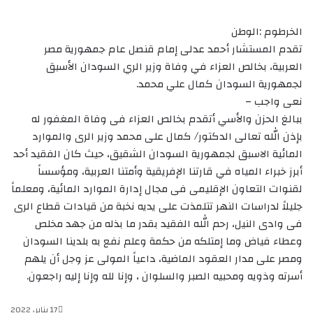
الخرطوم :الوطن
تقدم المستشار أحمد عدلى إمام قنصل عام جمهورية مصر
العربية، بخالص العزاء في وفاة وزير الري السودان الأسبق
لجمهورية السودان كمال علي محمد.
نعى واجب –
ببالغ الحزن والأسي أتقدم بخالص العزاء فى وفاة المغفور له
بإذن الله تعالى الدكتور/ كمال على محمد وزير الرى ‏والموارد
المائية الاسبق لجمهورية السودان الشقيق، حيث كان الفقيد أحد
أبرز خبراء المياه في قارتنا الإفريقية وأمتنا العربية، ومؤسساً
لقنوات التعاون الإقليمى فى مجال إدارة الموارد المائية، ومعلماً
جليلاً لدراسات النهر تتلمذت على يديه نخبة من قيادات قطاع الرى
فى وادى النيل، رحم الله الفقيد بقدر ما بذله من جهد مخلص
وعطاء فياض وما إمتلكه من حكمة وعلم نفع به بلدينا السودان
ومصر على مدار العقود الماضية، داعياً المولى عز وجل أن يلهم
أسرته وذويه ومحبيه الصبر والسلوان ، وإنا لله وإنا إليه راجعون.
17 يناير، 2022