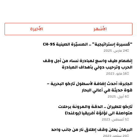
الأشهر
الأخيرة
“مُسيرة إستراتيجية” .. المسيّرة الصينية CH-95
24 مارس، 2025
إنضمام طيف واسع لمبادرة نساء من أجل وقف
الحرب وترحيب دولي بأهداف المبادرة
16 مايو، 2023
الجابرة: أحدث إضافة لأسطول تاركو البحرية –
قوة حديثة في أعالي البحار
6 أبريل، 2025
تاركو للطيران .. الدقة والمرونة برحلات
متواصلة الى لؤلؤة أفريقيا (يوغندا)
5 أغسطس، 2023
البرهان يعلن وقف إطلاق نار من جانب واحد
20 سبتمبر، 2023