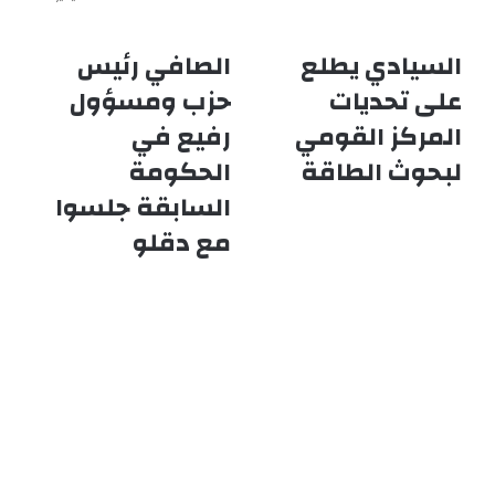
السيادي يطلع
الصافي رئيس
السيادي
الصافي
يطلع
رئيس
على تحديات
حزب ومسؤول
على
حزب
المركز القومي
رفيع في
تحديات
ومسؤول
المركز
رفيع
لبحوث الطاقة
الحكومة
القومي
في
لبحوث
الحكومة
السابقة جلسوا
الطاقة
السابقة
مع دقلو
جلسوا
مع
دقلو