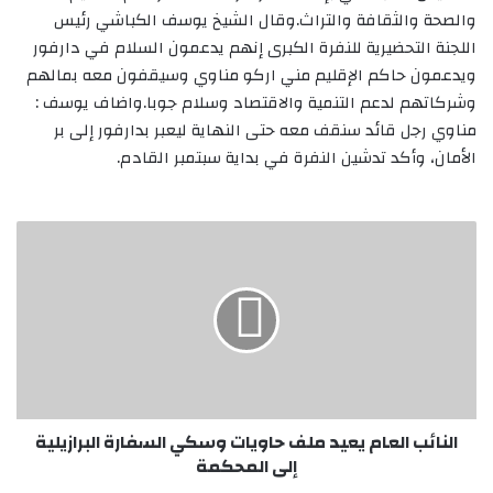
والصحة والثقافة والتراث.وقال الشيخ يوسف الكباشي رئيس
اللجنة التحضيرية للنفرة الكبرى إنهم يدعمون السلام في دارفور
ويدعمون حاكم الإقليم مني اركو مناوي وسيقفون معه بمالهم
وشركاتهم لدعم التنمية والاقتصاد وسلام جوبا.واضاف يوسف :
مناوي رجل قائد سنقف معه حتى النهاية ليعبر بدارفور إلى بر
الأمان، وأكد تدشين النفرة في بداية سبتمبر القادم.
ا
ل
ن
ا
ئ
ب
ا
ل
ع
النائب العام يعيد ملف حاويات وسكي السفارة البرازيلية
ا
م
إلى المحكمة
ي