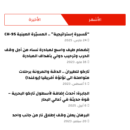
ر
ك
ة
س
ا
ل
الأشهر
الأخيرة
ل
ا
ب
ر
“مُسيرة إستراتيجية” .. المسيّرة الصينية CH-95
ا
24 مارس، 2025
ز
إنضمام طيف واسع لمبادرة نساء من أجل وقف
ي
الحرب وترحيب دولي بأهداف المبادرة
ل
16 مايو، 2023
ي
ة
تاركو للطيران .. الدقة والمرونة برحلات
إ
متواصلة الى لؤلؤة أفريقيا (يوغندا)
ل
5 أغسطس، 2023
ى
الجابرة: أحدث إضافة لأسطول تاركو البحرية –
ا
قوة حديثة في أعالي البحار
ل
م
6 أبريل، 2025
ح
البرهان يعلن وقف إطلاق نار من جانب واحد
ك
20 سبتمبر، 2023
م