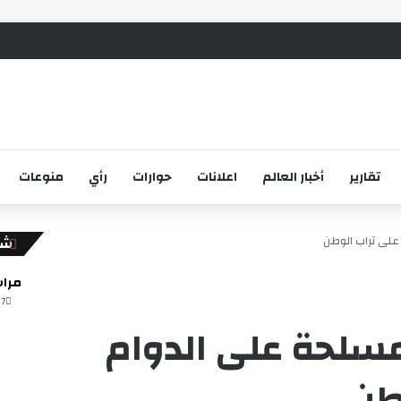
تقارير
أخبار العالم
اعلانات
حوارات
رأي
منوعات
على تراب الوطن
إ
شاه
غ
ل
مراس
ا
7 أغسطس، 2026
ق
سلحة على الدوام
طن