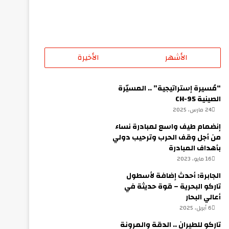
الأشهر
الأخيرة
“مُسيرة إستراتيجية” .. المسيّرة
الصينية CH-95
24 مارس، 2025
إنضمام طيف واسع لمبادرة نساء
من أجل وقف الحرب وترحيب دولي
بأهداف المبادرة
16 مايو، 2023
الجابرة: أحدث إضافة لأسطول
تاركو البحرية – قوة حديثة في
أعالي البحار
6 أبريل، 2025
تاركو للطيران .. الدقة والمرونة