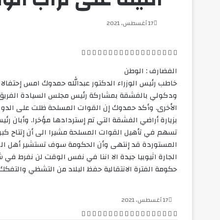
17 أغسطس، 2021
ف
ل
ب
O
س
م
م
و
ت
ڤ
ل
م
ط
ي
X
ي
T
ي
R
V
d
P
ك
ا
ا
ا
ي
ا
ا
ش
ب
الفضارف : الوطن
س
ن
u
ن
e
K
n
o
ا
س
س
ت
ل
ي
ي
ا
ا
خاطب رئيس الوزراء الدكتور عبدالله حمدوك امس إحتفالا
ب
ك
m
ت
d
o
o
c
ي
ن
ن
س
ق
ب
ن
ر
ع
و
د
b
ي
d
n
k
k
ب
ج
ج
ا
ر
ر
ك
ة
ودكولي بالفشقة بمشاركة رئيس مجلس السيادة الفريق اول
ك
إ
l
ر
i
t
l
e
ر
ر
ب
ا
ة
الأخرى. وأكد حمدوك إن القوات المسلحة ظلت على الدوا
ن
r
ي
t
a
a
t
م
ع
بزيارة أراضي الفشقة التي تم إستردادها مؤخرا. وأبان رئ
س
k
s
ب
تسهم في تأهيل القوات المسلحة مشيرا الى أن إتتاح كبر
ت
t
s
ر
المستوردة قد إنتهى وأن الحكومة سوف تستشير أهل المنط
e
n
ا
i
ل
الجارة اثيوبيا جيدة الا اننا في نفس الوقت لن نفرط في 
k
ب
حكومة الفترة الانتقالية حفظ البلاد من التشظي والتفكك.
i
ر
ي
د
17 أغسطس، 2021
ف
ل
ب
O
س
م
م
و
ت
ڤ
ل
م
ط