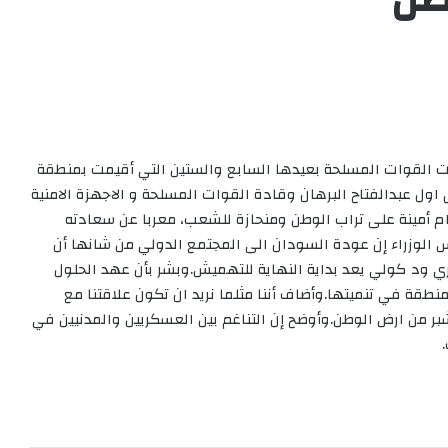
ت القوات المسلحة بعيدها السابع والستين التي أقيمت بمنطقة
 عبدالفتاح البرهان وقادة القوات المسلحة و الاجهزة الامنية
م أمينة على تراب الوطن ومنحازة للشعب، معربا عن سعادته
يس الوزراء إن عودة السودان الى المجتمع الدولي من شانها أن
ي ود كولي يعد بداية النهاية للتهميش.وبشر بأن عهد الحلول
قة في تنميتها.وأضاف أننا مثلما نريد ان تكون علاقتنا مع
شبر من ارض الوطن.وأوضح إن التناغم بين العسكريين والمدنيين في