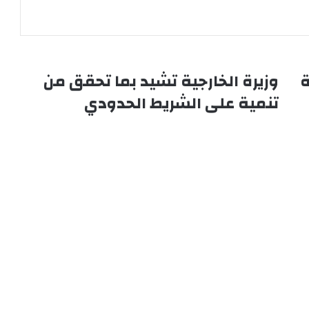
ة
وزيرة الخارجية تشيد بما تحقق من
و
ز
تنمية على الشريط الحدودي
ي
ر
ة
ا
ل
خ
ا
ر
ج
ي
ة
ت
ش
ي