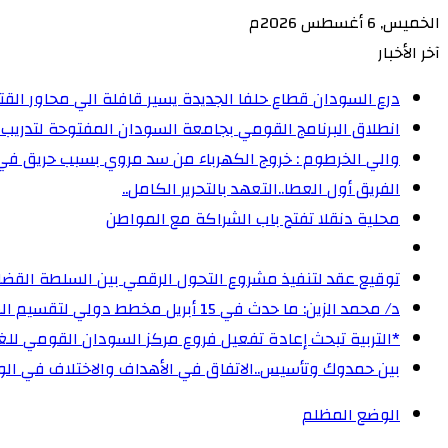
الخميس, 6 أغسطس 2026م
آخر الأخبار
درع السودان قطاع حلفا الجديدة يسير قافلة الي محاور الق
انطلاق البرنامج القومي بجامعة السودان المفتوحة لتدريب 5000 من القيادات المجتمعية على إدارة الأزمات
والي الخرطوم : خروج الكهرباء من سد مروي بسبب حريق ف
الفريق أول العطا..التعهد بالتحرير الكامل..
محلية دنقلا تفتح باب الشراكة مع المواطن
توقيع عقد لتنفيذ مشروع التحول الرقمي بين السلطة القضائ
د/ محمد الزين: ما حدث في 15 أبريل مخطط دولي لتقسيم السودان، وجرائم الحرب لا تسقط بالتقادم‏
‏*التربية تبحث إعادة تفعيل فروع مركز السودان القومي للغا
بين حمدوك وتأسيس..الاتفاق في الأهداف والاختلاف في الوس
الوضع المظلم