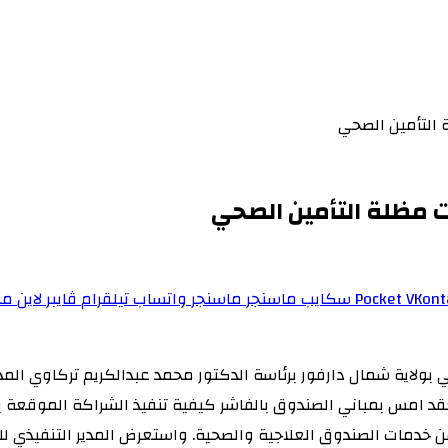
 التأمين الصحي
ت مظلة التأمين الصحي
‫Pocket
سكايب
ماسنجر
ماسنجر
واتساب
تيلقرام
ڤايبر
لاين
مش
ولاية شمال دارفور برئاسة الدكتور محمد عبدالكريم تركاوي المدي
انعقد امس بمباني الصندوق بالفاشر كيفية تنفيذ الشراكة الموقعة
دمات الصندوق العلاجية والصحية. واستعرض المدير التنفيذي للصن