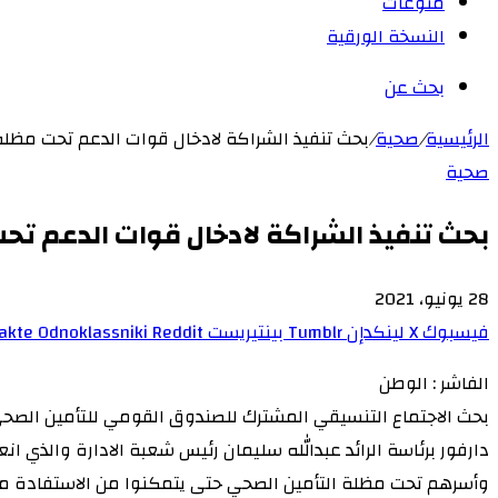
منوعات
النسخة الورقية
بحث عن
الرئيسية
/
صحية
/
بحث تنفيذ الشراكة لادخال قوات الدعم تحت مظلة
صحية
بحث تنفيذ الشراكة لادخال قوات الدعم تح
28 يونيو، 2021
فيسبوك
‫X
لينكدإن
بينتيريست
Odnoklassniki
الفاشر : الوطن
بحث الاجتماع التنسيقي المشترك للصندوق القومي للتأمين الصحي ب
دارفور برئاسة الرائد عبدالله سليمان رئيس شعبة الادارة والذي 
وأسرهم تحت مظلة التأمين الصحي حتى يتمكنوا من الاستفادة من خ