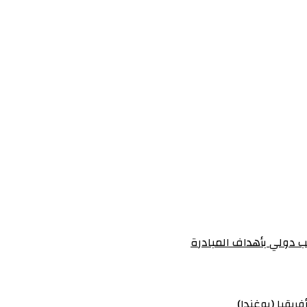
 دولي بأهداف المبادرة
ريقيا (يوغندا)