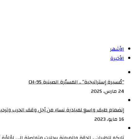
الأشهر
الأخيرة
“مُسيرة إستراتيجية” .. المسيّرة الصينية CH-95
24 مارس، 2025
إنضمام طيف واسع لمبادرة نساء من أجل وقف الحرب وترحيب
16 مايو، 2023
تاركو للطيران .. الدقة والمرونة برحلات متواصلة الى لؤلؤة أف