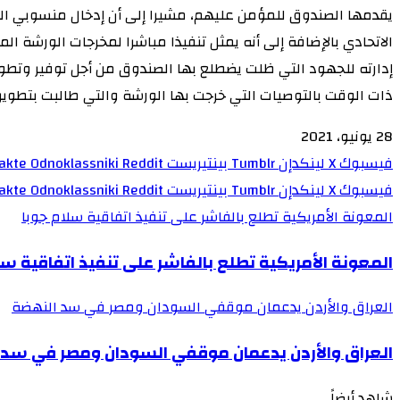
يقدمها الصندوق للمؤمن عليهم، مشيرا إلى أن إدخال منسوبي ال
الاتحادي بالإضافة إلى أنه يمثل تنفيذا مباشرا لمخرجات الورشة ا
إدارته للجهود التي ظلت يضطلع بها الصندوق من أجل توفير وتطوي
ذات الوقت بالتوصيات التي خرجت بها الورشة والتي طالبت بتطوير
28 يونيو، 2021
فيسبوك
‫X
لينكدإن
بينتيريست
Odnoklassniki
فيسبوك
‫X
لينكدإن
بينتيريست
Odnoklassniki
المعونة الأمريكية تطلع بالفاشر على تنفيذ اتفاقية سلام جوبا
المعونة الأمريكية تطلع بالفاشر على تنفيذ اتفاقية سل
العراق والأردن يدعمان موقفي السودان ومصر في سد النهضة
العراق والأردن يدعمان موقفي السودان ومصر في سد 
شاهد أيضاً