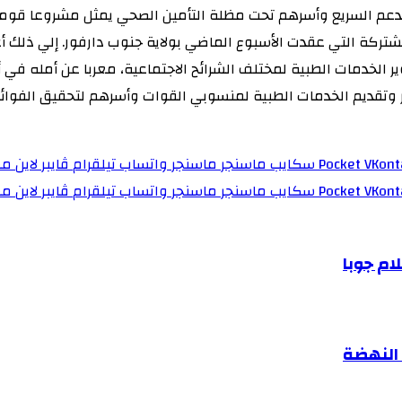
دعم السريع وأسرهم تحت مظلة التأمين الصحي يمثل مشروعا قوميا
لمشتركة التي عقدت الأسبوع الماضي بولاية جنوب دارفور. إلي ذلك 
ر الخدمات الطبية لمختلف الشرائح الاجتماعية، معربا عن أمله ف
 وتقديم الخدمات الطبية لمنسوبي القوات وأسرهم لتحقيق الفوائد
‫Pocket
سكايب
ماسنجر
ماسنجر
واتساب
تيلقرام
ڤايبر
لاين
مش
‫Pocket
سكايب
ماسنجر
ماسنجر
واتساب
تيلقرام
ڤايبر
لاين
مش
ام جوبا
النهضة