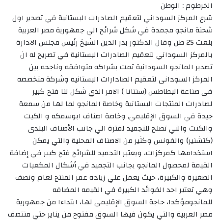
الخرطوم : الوطن
شرع المركز السوداني لتعقيم الصادرات البستانية في تصدير اول
شحنة مانجو مجمدة في شكل شرائح الي جمهورية مصر العربية
بلغت 25 طن وقال الدكتور بدر الدين الشيخ رئيس مجلس الادارة
بالمركز السوداني لتعقيم الصادرات البستانية في تصريح له ان
تصدير المانجو السودانية تمت بشراكه متوافقه وناجحه بين
المركز السودانى لتعقيم الصادارات البستانيه وشركة متخصصه
فى صناعة البطاطس (سنتانا ) الامر الذي شكل لنا فتح كبير
لصادرات المنتجات البستانية وخاصة المانجو لما لها من سمعة
جيدة في السوق الإقليمي, وخاصة اصناف ابوسمكه و الكيت
والكنت والتي تصلح للتجميد لفترة الي جانب الأصناف البلدى
(كتشنير) والفونس وكثير من الاصناف المحلية والتي يمكن
استخدامها كمركزات، ويعتبر التجميد للشرائح فتح كبير في إضافة
القيمة لمحصول المانجو بجانب التجميد في أشكال المكعبات
الصغيرة والكبيرة، حيث يعمل علي زياده عمر المنتج لعام ونصف
وهي تعتبر احد الفوائد الكبيرة في القيمه المضافه
للمانجومؤكدا، حاجة السوق الإقليمي لها، ابتداءا من جمهورية
مصر العربية والتي يكون فيها السوق مفتوح من يناير حتي منتصف