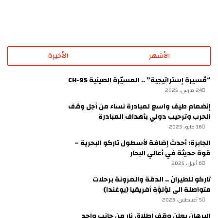
إ
ي
ج
ل
ت
ا
م
ل
ا
م
الأشهر
الأخيرة
ع
ر
ا
أ
ت
ة
“مُسيرة إستراتيجية” .. المسيّرة الصينية CH-95
إ
ف
24 مارس، 2025
ز
ي
إنضمام طيف واسع لمبادرة نساء من أجل وقف
ا
ل
الحرب وترحيب دولي بأهداف المبادرة
ل
ج
16 مايو، 2023
ة
ا
ا
ن
الجابرة: أحدث إضافة لأسطول تاركو البحرية –
ل
ا
قوة حديثة في أعالي البحار
ا
ل
6 أبريل، 2025
ل
م
تاركو للطيران .. الدقة والمرونة برحلات
غ
ف
متواصلة الى لؤلؤة أفريقيا (يوغندا)
ا
ا
5 أغسطس، 2023
م
و
ض
البرهان يعلن وقف إطلاق نار من جانب واحد