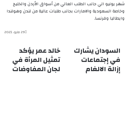
شهر يونيو الي جانب الطلب العالي من أسواق الأردن والخليج
وخاصة السعودية والامارات بجانب طلبات عالية من لندن وهولندا
وايطاليا وفرنسا.
29 مايو، 2021
السودان يشارك
خالد عمر يؤكد
ا
خ
ل
ا
في إجتماعات
تمثيل المرأة في
س
ل
إزالة الالغام
لجان المفاوضات
و
د
د
ع
ا
م
ن
ر
ي
ي
ش
ؤ
ا
ك
ر
د
ك
ت
ف
م
ي
ث