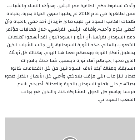
وأدت لسقوط حكم الطاغية عمر البشير، وهؤلاء النساء والشباب،
ممن تظاهروا في عام 2018 لم يطلبوا سوى الحياة بحرية، بقيادة
كلمات الكاتب السوداني طيب صالح «أريد أن آخذ حقي بالحياة وأن
أعطي بكرم وأحب».وأضاف الرئيس الفرنسي، خلال فعاليات مؤتمر
دعم السودان بفرنسا، أن الثوار السودانيون لقد ألهموا تطلعات
الشعوب بالعالم، هذه الثورة السودانية، إلى جانب الشباب الذين
يحملون أفكار الثورة وبعضهم معنا هنا اليوم، وهناك كل أولئك
الذين ضحوا بحياتهم أثناء ثورة ديسمبر، كما حدث بالثورات
السابقة، وهناك أيضا آلاف السودانيين من كل القطاعات كانوا
ضحايا للنزاعات التي مزقت بلادكم، وأحيي كل الأبطال اللذين ضحوا
بحياتهم حتى يتمتع السودان بالحرية والعدالة، أحييهم باسم
فرنسا وباسم كل الدول المشاركة هنا، واللذين هم بجانب
الشعب السوداني.
اليونسكو
تؤكد
دعمها