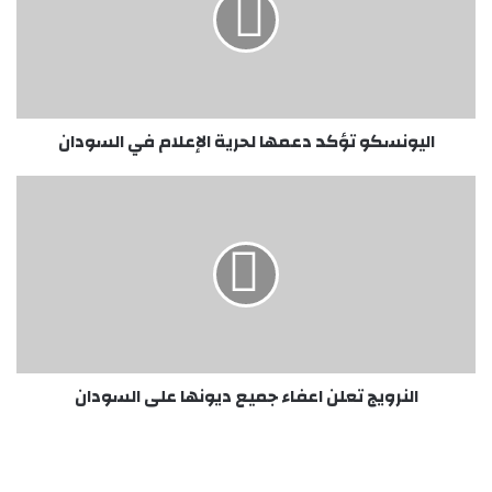
لحرية
الإعلام
في
السودان
اليونسكو تؤكد دعمها لحرية الإعلام في السودان
النرويج
تعلن
اعفاء
جميع
ديونها
على
السودان
النرويج تعلن اعفاء جميع ديونها على السودان