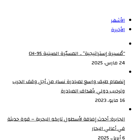
الأشهر
الأخيرة
“مُسيرة إستراتيجية” .. المسيّرة الصينية CH-95
24 مارس، 2025
إنضمام طيف واسع لمبادرة نساء من أجل وقف الحرب
وترحيب دولي بأهداف المبادرة
16 مايو، 2023
الجابرة: أحدث إضافة لأسطول تاركو البحرية – قوة حديثة
في أعالي البحار
6 أبريل، 2025