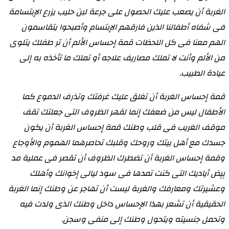
الغربة أن يصعب عليك الحصول على جرعة لبن حليب يزرع الإبتسامة
فى شفاه أطفالنا الذين فارقهم الإبتسام وأصبحوا يتقاسمون
الهم معنا فى كل اللحظات قمة إحساس الألم أن تر طفلك يتلوى
من الألم وأنت لا تملك مصاريف علاجه أو تملك ما تأخذه به إلى
عيادة الطبيب
.
قمة إحساس الغربة أن تغلق عليك غرفتك وتذرف الدموع كما
الأطفال ليس من ضعفك إنما لقهر الظروف التى جعلتك تقف
موقف الغريب فى قلب وطنك قمة إحساس الغربة أن يكون
جسدك مع أهل بيتك وروحك وقلبك تحاصرهما الهموم والأوجاع
وقمة إحساس الغربة أن تضطرك الظروف أن تقصر فى عملية مد
بِيِض أياديك التى كنت تمدها فى سود ليالى إخوانك وأهلك
وعشيرتك ومعارفك والغربة ليست أن تهاجر عن وطنك إنما الغربة
الحقيقية أن تشعر بهذا الإحساس داخل وطنك الذى ولدت فيه
وتحمل جنسيته ويتحول وطنك إلى منفى وسجن
.