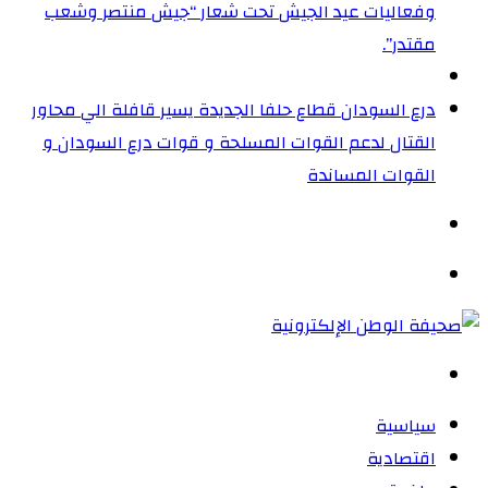
وفعاليات عيد الجيش تحت شعار “جيش منتصر وشعب
مقتدر”.
درع السودان قطاع حلفا الجديدة يسير قافلة الي محاور
القتال لدعم القوات المسلحة و قوات درع السودان و
القوات المساندة
الوضع
المظلم
القائمة
بحث
عن
سياسية
اقتصادية