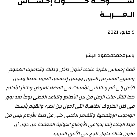
شــــــــوكــة حـــــــــوت إحـســـاس
الـغــــربــة
9 مايو، 2021
ياسرمحمدمحمود البشر
قمة إحساس الغربة عندما تكون داخل وطنك وتحاصرك الهموم
وتسرق المنام من العيون ويتمثل إحساس الغربة عندما يتحول
الأمل إلى ألم وتتلاشى الأمنيات فى الفضاء العريض وتتناثر الأحلام
كما تتناثر حبات الرمل من بين الأصابع وتتباعد الخطى يوماً بعد يومٍ
فى ظل الظروف القاهرة التى تحول بين المرء والقيام بأبسط
الواجبات الإجتماعية وتتقاصر الخطى حتى عن صلة الأرحام ليس من
فرط الجفاء إنما بدواعى الأوضاع الحياتية المعقدة من دون أن
تكون هناك حلول تلوح فى الأفق القريب
.