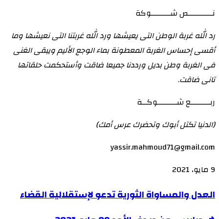
نــــــــــص شــــــــوكة
رد الله غربة الوطن التى يعيشها ورد الله غربتنا التى نعيشها وما
أقسى إحساس الغربة المعطونة بماء الوجع الأليم ويبقى الغنى
فى الغربة وطن بديل ورددنا جميعا ضاقت وأستحكمت حلقاتها
تانى ضاقت
.
ربــــــــع شــــــــوكــة
(الدنيا تكتل أبوك وتحضرك عرس أمك)
yassir.mahmoud71@gmail.com
9 مايو، 2021
العدل
العدل والمساواة الثورية تدعو لإستقلالية القضاء
والمساواة
📌