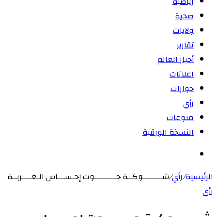
رياضية
صحية
ولايات
تقارير
أخبار العالم
اعلانات
حوارات
رأي
منوعات
النسخة الورقية
بحث
عن
الرئيسية
/
رأي
/
شــــــــوكــة حـــــــــوت إحـســـاس الـغــــربــة
رأي