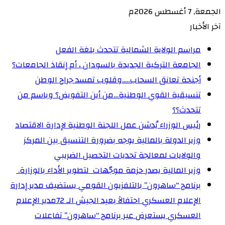
الجمعة, 7 أغسطس 2026م
آخر الأخبار
مراسم الولاية الشمالية تتحدث بلغة الفعل
الجامعة التركية الجديدة بالسودان ، أم إنقاذ الجامعات؟
أجنحة تعانق السحاب…..وقلوب تمسد جراح الوطن
تنسيقية القوي الوطنية…من أين التفويض؟ وباسم من
تتحدث؟؟
رئيس الوزراء يُدشن عمل اللجنة الوطنية لإدارة الاقتصاد
وزير الدولة بالمالية يوجه بضرورة التنسيق بين المركز
والولايات لمعالجة تحديات التحصيل الضريبي‏
وزير المالية يصدر حزمة موجّهات لتطوير الأداء بالوزارة. ‏
برنامج “ساهرون” بالتلفزيون القومي يستضيف مدير إدارة
الإعلام العسكري احتفالاً بعيد الجيش الـ 72‏مدير الإعلام
العسكري يستعرض عبر برنامج “ساهرون” تفاعلات