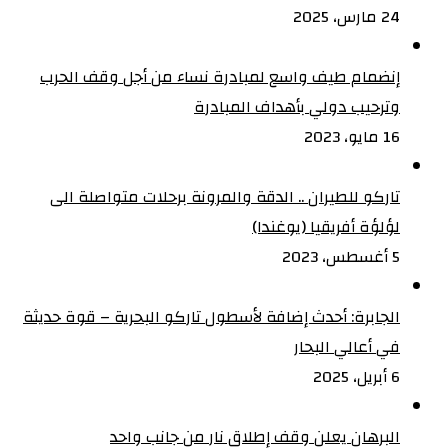
24 مارس، 2025
إنضمام طيف واسع لمبادرة نساء من أجل وقف الحرب
وترحيب دولي بأهداف المبادرة
16 مايو، 2023
تاركو للطيران .. الدقة والمرونة برحلات متواصلة الى
لؤلؤة أفريقيا (يوغندا)
5 أغسطس، 2023
الجابرة: أحدث إضافة لأسطول تاركو البحرية – قوة حديثة
في أعالي البحار
6 أبريل، 2025
البرهان يعلن وقف إطلاق نار من جانب واحد