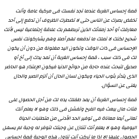
قمة إحساس الغربة عندما تجد نفسك فى مركبة عامة وأنت
تخفض بصرك عن الناس حتى لا تضطرك الظروف أن تدفع إلى أحد
معارفك أو أحد زملائك الذين تربطهم بك علاقة إجتماعية ليس لأنك
شحيح لكنك لا تملك ما تدفعه لهم أصلا وهم يشاركونك نفس
الإحساس فى ذات الوقت وتكون اليد مغلولة من دون أن يكون
لك فى ذلك سبب ، قمة إحساس الغربة أن تمد يدك إلى أخ أو
صديق لتبحث عنده حاجة من حوائج الدنيا فيكون الإعتذار هو الحاضر
الذى يتدثر بثوب الحياء ويكون لسان الحال أن ألزم الصبر والحال
يغنى عن السؤال
.
قمة إحساس الغربة أن يمد طفلك يده لك من أجل الحصول على
فتات مال يبعث فيه الفرح وتفشل فى ذلك وهو لا يعلم أنك
تعانى أيما معاناة فى توفير الحد الأدنى من متطلبات الحياة
اليومية وهو لا يعلم أنك تتنازل عن وجبتك لتوفر له وجبة لم يسهل
الحصول عليها إلا إذا ما تركت أنت تناول هذه الوجبة قمة إحساس