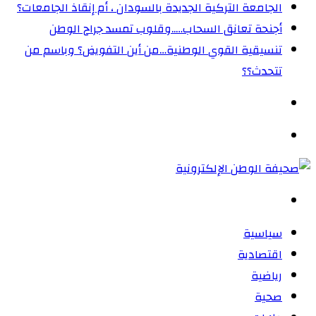
الجامعة التركية الجديدة بالسودان ، أم إنقاذ الجامعات؟
أجنحة تعانق السحاب…..وقلوب تمسد جراح الوطن
تنسيقية القوي الوطنية…من أين التفويض؟ وباسم من
تتحدث؟؟
الوضع
المظلم
القائمة
بحث
عن
سياسية
اقتصادية
رياضية
صحية