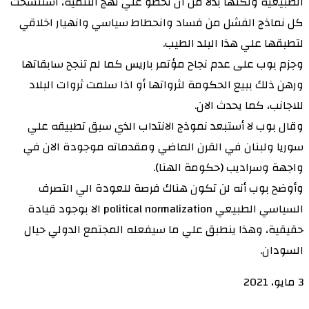
الطبيعية ولكنها بدلا من ان تخطو علي نهج التنمية، استنسخت
كل نماذج الفشل من فساد وانحطاط سياسي وانهيار اخلاقي
لتطبقها علي هذا البلد الطيب.
وجزم بوب على عدم نجاح مؤتمر باريس كما لم تنجح سابقاتها
ورهن ذلك ببيع الحكومة لثرواتها أو اذا سلمت ثروات البلاد
للاجانب، كما يحدث الان.
وقال بوب لا أستبعد نموذج الانتداب الذي سبق تطبيقه علي
سوريا ولبنان في القرن الماضي ومقدماته موجودة الان في
واجهة وسراديب (حكومة الهنا).
وأوضح بوب أنه لن تكون هناك فرصة للعودة الي التصرف
السياسي الطبيعي political normalization الا بوجود قيادة
حقيقية، وهذا ينطبق علي ما سيفعله المجتمع الدولي حيال
السودان.
3 مايو، 2021