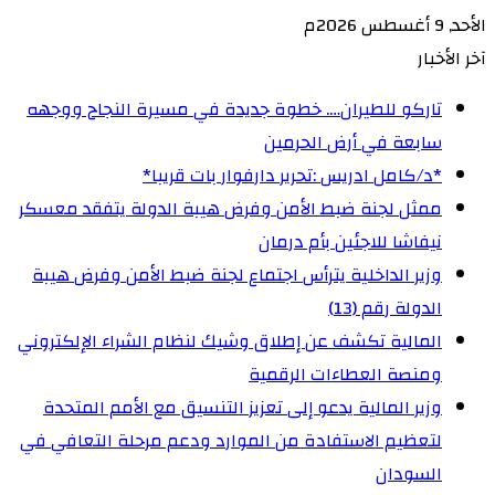
الأحد, 9 أغسطس 2026م
آخر الأخبار
تاركو للطيران…. خطوة جديدة في مسيرة النجاح ووجهه
سابعة في أرض الحرمين
‏*د/كامل ادريس :تحرير دارفوار بات قريبا*
ممثل لجنة ضبط الأمن وفرض هيبة الدولة يتفقد معسكر
نيفاشا للاجئين بأم درمان
وزير الداخلية يترأس اجتماع لجنة ضبط الأمن وفرض هيبة
الدولة رقم (13)
المالية تكشف عن إطلاق وشيك لنظام الشراء الإلكتروني
ومنصة العطاءات الرقمية
وزير المالية يدعو إلى تعزيز التنسيق مع الأمم المتحدة
لتعظيم الاستفادة من الموارد ودعم مرحلة التعافي في
السودان