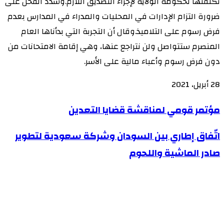
تكلفتها لحكومة الولاية لإجراء التصديق اللازم.وشدد الفحل على
ضرورة التزام الإدارات في المحليات والمدراء في المدارس بعدم
فرض رسوم على التلاميذ.وقال أن التجربة التي بدأناها العام
المنصرم ستتواصل ولن نتراجع عنها، وهي إقامة الامتحانات من
دون فرض رسوم وأعباء مالية على الأسر.
28 أبريل، 2021
مؤتمر
مؤتمر قومي لمناقشة قضايا التعدين
قومي
اتّفاق
اتّفاق إطاري بين السودان وشركة سعودية لتطوير
لمناقشة
إطاري
صادر الماشية واللحوم
قضايا
بين
التعدين
السودان
وشركة
سعودية