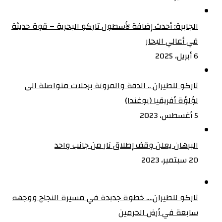
الجابرة: أحدث إضافة لأسطول تاركو البحرية – قوة حديثة
في أعالي البحار
6 أبريل، 2025
تاركو للطيران .. الدقة والمرونة برحلات متواصلة الى
لؤلؤة أفريقيا (يوغندا)
5 أغسطس، 2023
البرهان يعلن وقف إطلاق نار من جانب واحد
20 سبتمبر، 2023
تاركو للطيران…. خطوة جديدة في مسيرة النجاح ووجهه
سابعة في أرض الحرمين