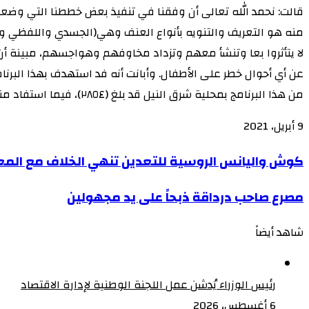
قالت: نحمد الله تعالى أن وفقنا في تنفيذ بعض خططنا التي وضعنا
منه هو التعريف والتنويه بأنواع العنف وهي(الجسدي واللفظي و
عن أي أحوال خطر على الأطفال. وأبانت أنه فد استهدف بهذا البر
من هذا البرنامج بمحلية شرق النيل قد بلغ (٢٨٥٤)، فيما استفاد منه بمحلية بحري عدد(٣٨٦٩)، وأنهم قد اكتفوا بهاتين المحليتين نسبة لخصوصية هذا العام.
9 أبريل، 2021
‫X
‫X
لاين
لاين
ڤايبر
ڤايبر
طباعة
طباعة
‫Pocket
‫Pocket
تيلقرام
تيلقرام
سكايب
سكايب
ماسنجر
ماسنجر
ماسنجر
ماسنجر
لينكدإن
لينكدإن
واتساب
واتساب
مشاركة
مشاركة
فيسبوك
فيسبوك
بينتيريست
بينتيريست
Odnoklassniki
Odnoklassniki
كوش
كوش واليانس الروسية للتعدين تنهي الخلاف مع المعد
عبر
عبر
واليانس
البريد
البريد
مصرع
مصرع صاحب درداقة ذبحاً على يد مجهولين
الروسية
صاحب
للتعدين
شاهد أيضاً
درداقة
تنهي
إغلاق
ذبحاً
الخلاف
على
مع
رئيس الوزراء يُدشن عمل اللجنة الوطنية لإدارة الاقتصاد
يد
المعدنين
6 أغسطس، 2026