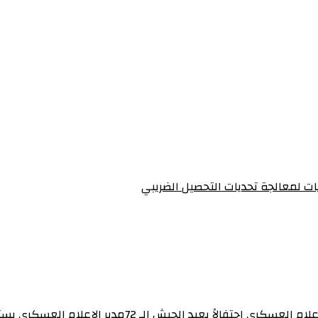
يات لمعالجة تحديات التحصيل الضريبي‏
برنامج “ساهرون” بالتلفزيون القومي يستضيف مدير إدارة 