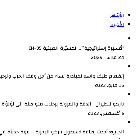
الأشهر
الأخيرة
“مُسيرة إستراتيجية” .. المسيّرة الصينية CH-95
24 مارس، 2025
إنضمام طيف واسع لمبادرة نساء من أجل وقف الحرب وترحيب
16 مايو، 2023
تاركو للطيران .. الدقة والمرونة برحلات متواصلة الى لؤلؤة أف
5 أغسطس، 2023
الجابرة: أحدث إضافة لأسطول تاركو البحرية – قوة حديثة في 