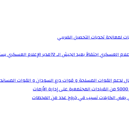
يات لمعالجة تحديات التحصيل الضريبي‏
برنامج “ساهرون” بالتلفزيون القومي يستضيف مدير إدارة 
تال لدعم القوات المسلحة و قوات درع السودان و القوات المساند
ي بعض الكابلات تسبب في خروج عدد من المحطات