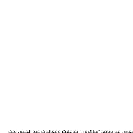
الإعلام العسكري احتفالاً بعيد الجيش الـ 72‏مدير الإعلام العسكري يستعرض عبر برنامج “ساهرون” تفاعلات وفعاليات عيد الجيش تحت