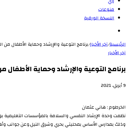
رأي
منوعات
النسخة الورقية
بحث
عن
الرئيسية
/
آخر الأخبار
/
برنامج التوعية والإرشاد وحماية الأطفال من ا
آخر الأخبار
برنامج التوعية والإرشاد وحماية الأطفال من
9 أبريل، 2021
‫X
لاين
ڤايبر
طباعة
‫Pocket
تيلقرام
سكايب
ماسنجر
ماسنجر
لينكدإن
واتساب
مشاركة
فيسبوك
بينتيريست
Odnoklassniki
عبر
الخرطوم : هاني عثمان
البريد
نظمت وحدة الإرشاد النفسي والسلامة بالمؤسسات التعليمية بوزارة 
وذلك بمدارس الأساس بمحليتي بحري وشرق النيل.وعن جوانب وأهدا