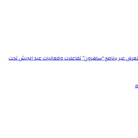
الإعلام العسكري احتفالاً بعيد الجيش الـ 72‏مدير الإعلام العسكري يستعرض عبر برنامج “ساهرون” تفاعلات وفعاليات عيد الجيش تحت
ة