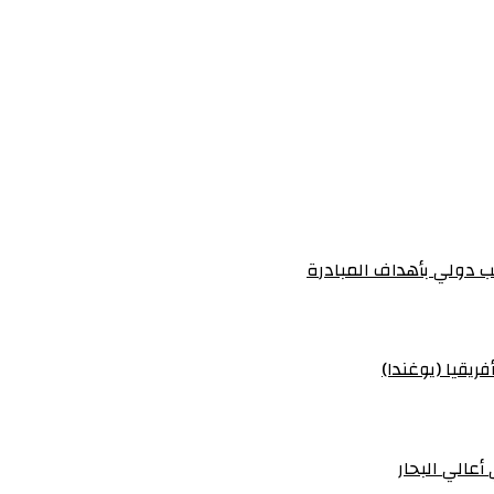
 دولي بأهداف المبادرة
ريقيا (يوغندا)
أعالي البحار