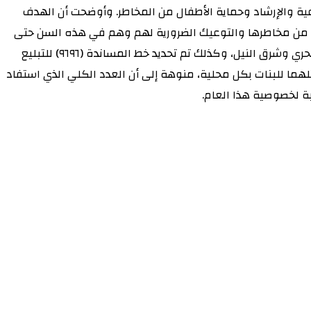
عية والإرشاد وحماية الأطفال من المخاطر. وأوضحت أن الهدف
ل من مخاطرها والتوعيك الضرورية لهم وهم في هذه السن حتى
لا يتأثروا بعا وتنشأ معهم وتزداد مخاوفهم وهواجسهم، مبينة أن ذلك قد تم عبر محاضرات توعوية ببعض مدارس الأساس بمحليتي بحري وشرق النيل، وكذلك تم تحديد خط المساندة (٩٦٩٦) للتبليع
هما للبنات بكل محلية، منوهة إلى أن العدد الكلي الذي استفاد