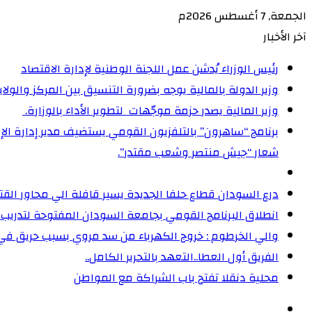
الجمعة, 7 أغسطس 2026م
آخر الأخبار
رئيس الوزراء يُدشن عمل اللجنة الوطنية لإدارة الاقتصاد
وزير الدولة بالمالية يوجه بضرورة التنسيق بين المركز والولا
وزير المالية يصدر حزمة موجّهات لتطوير الأداء بالوزارة. ‏
شعار “جيش منتصر وشعب مقتدر”.
درع السودان قطاع حلفا الجديدة يسير قافلة الي محاور الق
انطلاق البرنامج القومي بجامعة السودان المفتوحة لتدريب 5000 من القيادات المجتمعية على إدارة الأزمات
والي الخرطوم : خروج الكهرباء من سد مروي بسبب حريق ف
الفريق أول العطا..التعهد بالتحرير الكامل..
محلية دنقلا تفتح باب الشراكة مع المواطن
الوضع