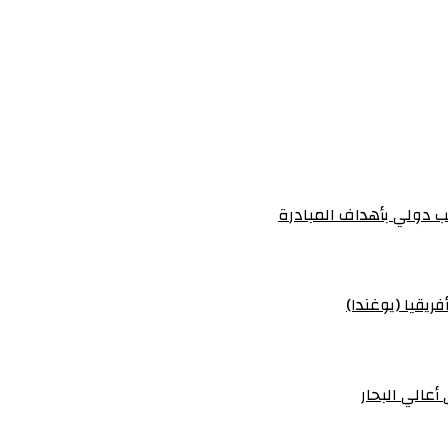
 دولي بأهداف المبادرة
ريقيا (يوغندا)
أعالي البحار