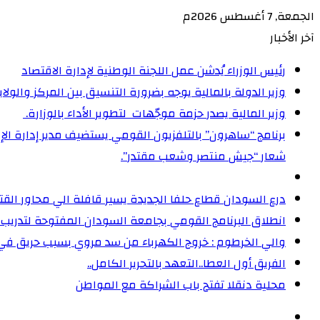
الجمعة, 7 أغسطس 2026م
آخر الأخبار
رئيس الوزراء يُدشن عمل اللجنة الوطنية لإدارة الاقتصاد
وزير الدولة بالمالية يوجه بضرورة التنسيق بين المركز والولا
وزير المالية يصدر حزمة موجّهات لتطوير الأداء بالوزارة. ‏
شعار “جيش منتصر وشعب مقتدر”.
درع السودان قطاع حلفا الجديدة يسير قافلة الي محاور الق
انطلاق البرنامج القومي بجامعة السودان المفتوحة لتدريب 5000 من القيادات المجتمعية على إدارة الأزمات
والي الخرطوم : خروج الكهرباء من سد مروي بسبب حريق ف
الفريق أول العطا..التعهد بالتحرير الكامل..
محلية دنقلا تفتح باب الشراكة مع المواطن
الوضع