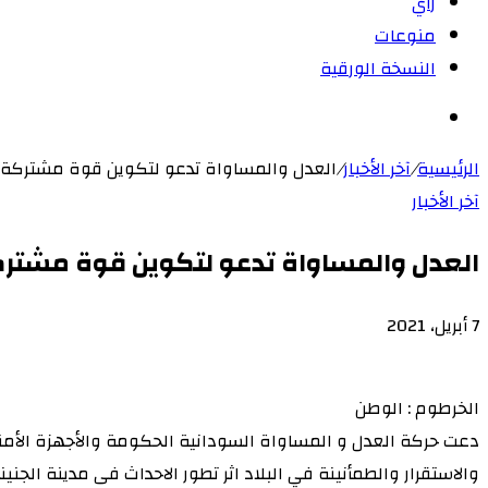
رأي
منوعات
النسخة الورقية
بحث
عن
الرئيسية
/
آخر الأخبار
/
العدل والمساواة تدعو لتكوين قوة مشتركة ل
آخر الأخبار
العدل والمساواة تدعو لتكوين قوة مشتركة
7 أبريل، 2021
‫X
لاين
ڤايبر
طباعة
‫Pocket
تيلقرام
سكايب
ماسنجر
ماسنجر
لينكدإن
واتساب
مشاركة
فيسبوك
بينتيريست
Odnoklassniki
عبر
الخرطوم : الوطن
البريد
دعت حركة العدل و المساواة السودانية الحكومة والأجهزة الأمني
والاستقرار والطمأنينة في البلاد اثر تطور الاحداث فى مدينة ال