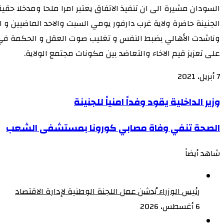
السودان مشيرة الى ان تنفيذ الاتفاق يعتبر امرا ملحا ومدخلا حق
الجنينة حاضرة ولاية غرب دارفور يومي السبت والاحد الماضيين و 
وناشدت الأهالي بضبط النفس و تغليب صوت العقل و الحكمة في معال
على تعزيز قيم الاخاء والتعاضد بين مكونات مجتمع الولاية.
7 أبريل، 2021
‫X
‫X
لاين
لاين
ڤايبر
ڤايبر
طباعة
طباعة
‫Pocket
‫Pocket
تيلقرام
تيلقرام
سكايب
سكايب
ماسنجر
ماسنجر
ماسنجر
ماسنجر
لينكدإن
لينكدإن
واتساب
واتساب
مشاركة
مشاركة
فيسبوك
فيسبوك
بينتيريست
بينتيريست
Odnoklassniki
Odnoklassniki
وزير
وزير الداخلية يقود وفداً امنياً للجنينة
عبر
عبر
الداخلية
البريد
البريد
الصحة
الصحة تنفي وفاة مصابي كورونا بمستشفى الشعب
يقود
تنفي
وفداً
شاهد أيضاً
وفاة
امنياً
إغلاق
مصابي
للجنينة
كورونا
رئيس الوزراء يُدشن عمل اللجنة الوطنية لإدارة الاقتصاد
بمستشفى
6 أغسطس، 2026
الشعب