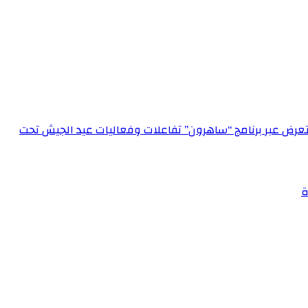
الإعلام العسكري احتفالاً بعيد الجيش الـ 72‏مدير الإعلام العسكري يستعرض عبر برنامج “ساهرون” تفاعلات وفعاليات عيد الجيش تحت
ة