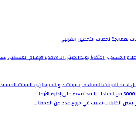
يات لمعالجة تحديات التحصيل الضريبي‏
برنامج “ساهرون” بالتلفزيون القومي يستضيف مدير إدارة 
تال لدعم القوات المسلحة و قوات درع السودان و القوات المساند
ي بعض الكابلات تسبب في خروج عدد من المحطات