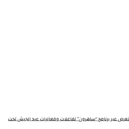
الإعلام العسكري احتفالاً بعيد الجيش الـ 72‏مدير الإعلام العسكري يستعرض عبر برنامج “ساهرون” تفاعلات وفعاليات عيد الجيش تحت