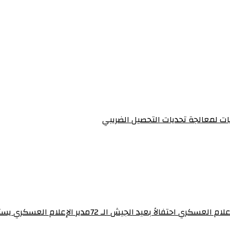
يات لمعالجة تحديات التحصيل الضريبي‏
برنامج “ساهرون” بالتلفزيون القومي يستضيف مدير إدارة 