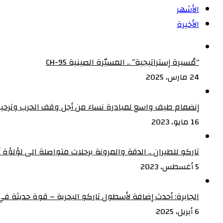
الأشهر
الأخيرة
“مُسيرة إستراتيجية” .. المسيّرة الصينية CH-95
24 مارس، 2025
إنضمام طيف واسع لمبادرة نساء من أجل وقف الحرب وترحيب
16 مايو، 2023
تاركو للطيران .. الدقة والمرونة برحلات متواصلة الى لؤلؤة أف
5 أغسطس، 2023
الجابرة: أحدث إضافة لأسطول تاركو البحرية – قوة حديثة في 
6 أبريل، 2025