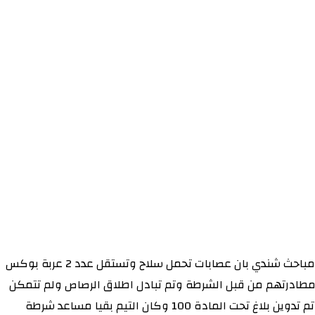
اشتبك تيم شعبة مباحث سرقة العربات مع عصابة بمنطقة المسيكتاب شمال شندي وتعود التفاصيل عند ورود معلومة لدى شعبة مباحث شندي بان عصابات تحمل سلاح وتستقل عدد 2 عربة بوكس
200 وتحرك التيم إلى الموقع وتم عمل كمين محكم وتمت مهاجمة العصابة التي لاذت بالفرار باالبوكس 2005 وتم مطادرتهم من قبل الشرطة وتم تبادل اطلاق الرصاص ولم تتمكن
الشرطة من القبض على العصابة التي فرت بالعربة موديل 2005 وتم احضار البوكس موديل 2003 الي شرطة القسم الاوسط شندي وتم تدوين بلاغ تحت المادة 100 وكان التيم بقيا مساعد شرطة