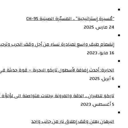
“مُسيرة إستراتيجية” .. المسيّرة الصينية CH-95
24 مارس، 2025
إنضمام طيف واسع لمبادرة نساء من أجل وقف الحرب وترحيب
16 مايو، 2023
الجابرة: أحدث إضافة لأسطول تاركو البحرية – قوة حديثة في 
6 أبريل، 2025
تاركو للطيران .. الدقة والمرونة برحلات متواصلة الى لؤلؤة أف
5 أغسطس، 2023
البرهان يعلن وقف إطلاق نار من جانب واحد