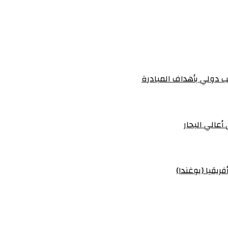
 دولي بأهداف المبادرة
أعالي البحار
ريقيا (يوغندا)