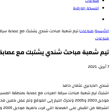
منوعات
النسخة الورقية
بحث
عن
الرئيسية
/
منوعات
/
تيم شعبة مباحث شندي يشتبك مع عصابة سرقة 
منوعات
تيم شعبة مباحث شندي يشتبك مع عصابة س
7 أبريل، 2021
‫X
لاين
ڤايبر
طباعة
‫Pocket
تيلقرام
سكايب
ماسنجر
ماسنجر
لينكدإن
واتساب
مشاركة
فيسبوك
بينتيريست
Odnoklassniki
عبر
شندي :الدرديري عثمان حامد
البريد