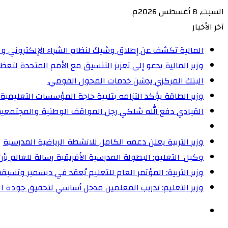
السبت, 8 أغسطس 2026م
آخر الأخبار
المالية تكشف عن إطلاق وشيك لنظام الشراء الإلكتروني و
وزير المالية يدعو إلى تعزيز التنسيق مع الأمم المتحدة لت
البنك المركزي يدشن خدمات المحول القومي.
وزير الطاقة يؤكد التزامه بتلبية حاجة المؤسسات التعليمية
القيادي دفع الله شلكي رجل المواقف الوطنية والمجتمعية
وزير التربية يعلن دعمه الكامل للانشطة الرياضية المدرسية
وكيل التعليم: البطولة المدرسية الأفريقية رسالة للعالم ب
وزير التربية: المؤتمر العام للتعليم يُعقد في ديسمبر وتسبقه
وزير التعليم: تدريب المعلمين مدخل أساسي لتحقيق جودة ال
الوضع
المظلم