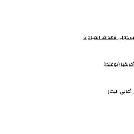
 دولي بأهداف المبادرة
ريقيا (يوغندا)
أعالي البحار