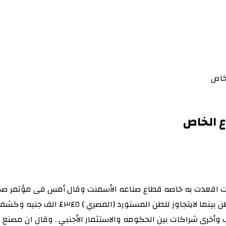
خاص
 الخاص
وقات اقعدت به خاصه قطاع صناعه الأسمنت وقال أمس فى مؤتمر ص
المختلفه مما زاد من التكلفه محليا وصولا 
لك ٦ مصانع منها مملوكه لاجانب وأخرى شراكات بين الحكومه والاستثمار الأجنب