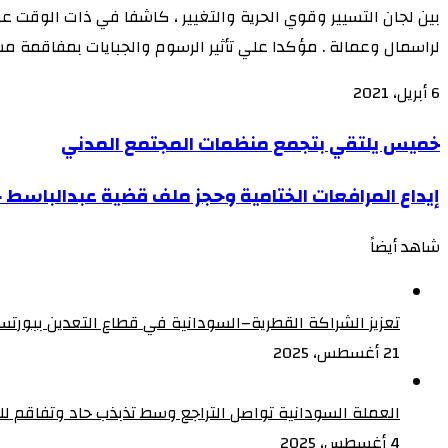
بين لجان التسيير وقوي الحرية والتغيير ، كاشفا في ذات الوقت 
لراسمال وعمالة . مؤكدا علي تأثير الرسوم والجبايات بمفاقمة م
6 أبريل، 2021
‫X
‫X
لاين
لاين
ڤايبر
ڤايبر
طباعة
طباعة
‫Pocket
‫Pocket
تيلقرام
تيلقرام
سكايب
سكايب
ماسنجر
ماسنجر
ماسنجر
ماسنجر
لينكدإن
لينكدإن
واتساب
واتساب
مشاركة
مشاركة
فيسبوك
فيسبوك
بينتيريست
بينتيريست
Odnoklassniki
Odnoklassniki
خميس
خميس يلتقي بتجمع منظمات المجتمع المدني
عبر
عبر
يلتقي
البريد
البريد
إيداع
إيداع المرافعات الختامية وحجز ملف قضية عبدالباسط 
بتجمع
المرافعات
منظمات
شاهد أيضاً
الختامية
المجتمع
إغلاق
وحجز
المدني
ملف
تعزيز الشراكة القطرية–السودانية في قطاع التعدين ببورت
قضية
21 أغسطس، 2025
عبدالباسط
حمزة
العملة السودانية تواصل التراجع وسط تذبذب حاد وتفاقم للأ
للنطق
4 أغسطس، 2025