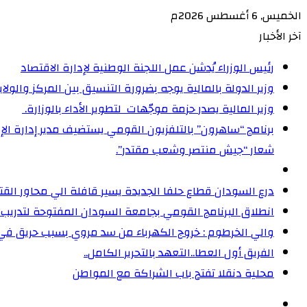
الخميس, 6 أغسطس 2026م
آخر الأخبار
رئيس الوزراء يُدشن عمل اللجنة الوطنية لإدارة الاقتصاد
وزير الدولة بالمالية يوجه بضرورة التنسيق بين المركز والولا
وزير المالية يصدر حزمة موجّهات لتطوير الأداء بالوزارة. ‏
شعار “جيش منتصر وشعب مقتدر”.
درع السودان قطاع حلفا الجديدة يسير قافلة الي محاور الق
انطلاق البرنامج القومي بجامعة السودان المفتوحة لتدريب 5000 من القيادات المجتمعية على إدارة الأزمات
والي الخرطوم : خروج الكهرباء من سد مروي بسبب حريق ف
الفريق أول العطا..التعهد بالتحرير الكامل..
محلية دنقلا تفتح باب الشراكة مع المواطن
الوضع