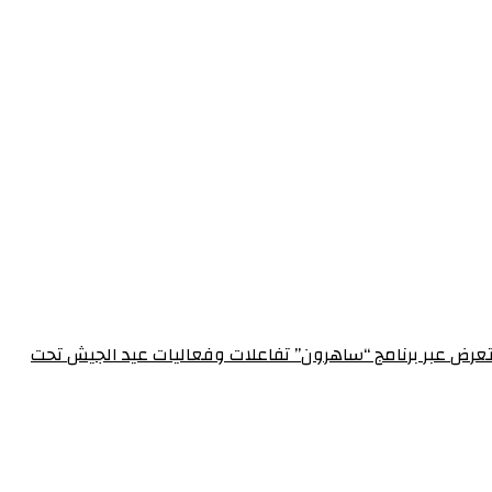
الإعلام العسكري احتفالاً بعيد الجيش الـ 72‏مدير الإعلام العسكري يستعرض عبر برنامج “ساهرون” تفاعلات وفعاليات عيد الجيش تحت