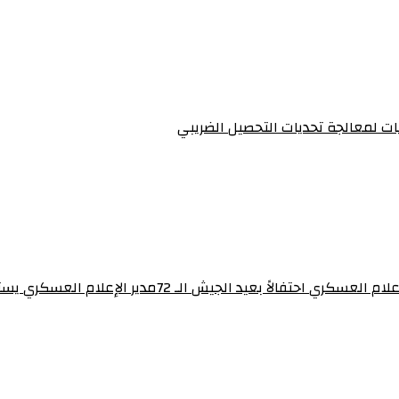
يات لمعالجة تحديات التحصيل الضريبي‏
برنامج “ساهرون” بالتلفزيون القومي يستضيف مدير إدارة 