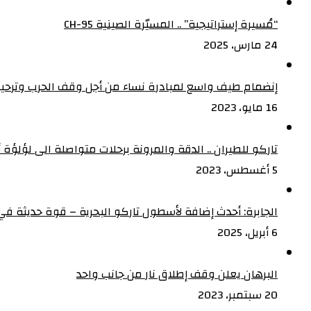
“مُسيرة إستراتيجية” .. المسيّرة الصينية CH-95
24 مارس، 2025
إنضمام طيف واسع لمبادرة نساء من أجل وقف الحرب وترحيب
16 مايو، 2023
تاركو للطيران .. الدقة والمرونة برحلات متواصلة الى لؤلؤة أف
5 أغسطس، 2023
الجابرة: أحدث إضافة لأسطول تاركو البحرية – قوة حديثة في 
6 أبريل، 2025
البرهان يعلن وقف إطلاق نار من جانب واحد
20 سبتمبر، 2023