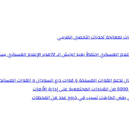
يات لمعالجة تحديات التحصيل الضريبي‏
برنامج “ساهرون” بالتلفزيون القومي يستضيف مدير إدارة 
تال لدعم القوات المسلحة و قوات درع السودان و القوات المساند
ي بعض الكابلات تسبب في خروج عدد من المحطات