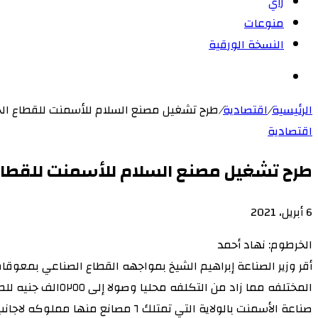
رأي
منوعات
النسخة الورقية
بحث
عن
الرئيسية
/
اقتصادية
/
طرح تشغيل مصنع السلام للأسمنت للقطاع ال
اقتصادية
طرح تشغيل مصنع السلام للأسمنت للقطاع
6 أبريل، 2021
‫X
لاين
ڤايبر
طباعة
‫Pocket
تيلقرام
سكايب
ماسنجر
ماسنجر
لينكدإن
واتساب
مشاركة
فيسبوك
بينتيريست
Odnoklassniki
الخرطوم: نهاد أحمد
عبر
أقر وزير الصناعة إبراهيم الشيخ بمواجهه القطاع الصناعي بمع
البريد
صناعة الأسمنت بالولاية التي تمت