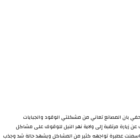
حفي بان المصانع تعاني من مشكلتي الوقود والجبايات
إلى ٥٢٥٥الف جنيه للطن بينما لايتجاوز للطن المستورد (المصري ) ٤٣٤٥ الف جنيه وكشف عن زيارة مرتقبة إلى ولاية نهر النيل للوقوف على مشاكل
ي . وقال ان مصنع اسمنت عطبرة تواجهه كثير من المشاكل ويشهد حالة شد وجذب