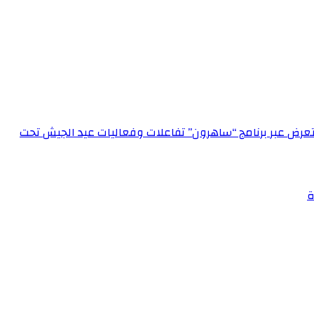
الإعلام العسكري احتفالاً بعيد الجيش الـ 72‏مدير الإعلام العسكري يستعرض عبر برنامج “ساهرون” تفاعلات وفعاليات عيد الجيش تحت
ة