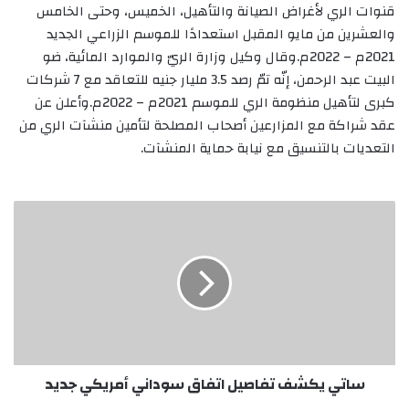
قنوات الري لأغراض الصيانة والتأهيل، الخميس، وحتى الخامس
والعشرين من مايو المقبل استعدادًا للموسم الزراعي الجديد
2021م – 2022م.وقال وكيل وزارة الريّ والموارد المائية، ضو
البيت عبد الرحمن، إنّه تمّ رصد 3.5 مليار جنيه للتعاقد مع 7 شركات
كبرى لتأهيل منظومة الري للموسم 2021م – 2022م.وأعلن عن
عقد شراكة مع المزارعين أصحاب المصلحة لتأمين منشآت الري من
التعديات بالتنسيق مع نيابة حماية المنشآت.
ساتي
يكشف
تفاصيل
اتفاق
سوداني
أمريكي
جديد
ساتي يكشف تفاصيل اتفاق سوداني أمريكي جديد