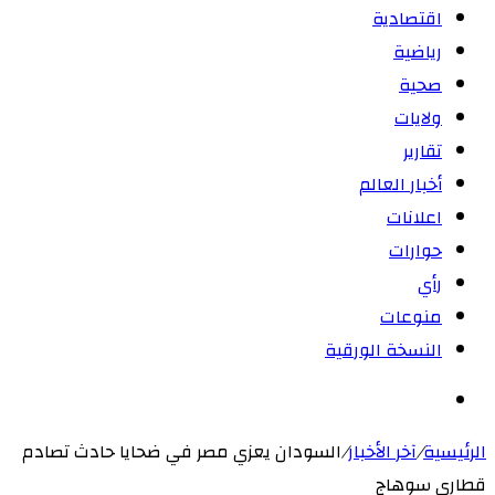
اقتصادية
رياضية
صحية
ولايات
تقارير
أخبار العالم
اعلانات
حوارات
رأي
منوعات
النسخة الورقية
بحث
عن
الرئيسية
/
آخر الأخبار
/
السودان يعزي مصر في ضحايا حادث تصادم
قطاري سوهاج