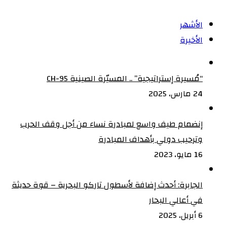
الأشهر
الأخيرة
“مُسيرة إستراتيجية” .. المسيّرة الصينية CH-95
24 مارس، 2025
إنضمام طيف واسع لمبادرة نساء من أجل وقف الحرب
وترحيب دولي بأهداف المبادرة
16 مايو، 2023
الجابرة: أحدث إضافة لأسطول تاركو البحرية – قوة حديثة
في أعالي البحار
6 أبريل، 2025