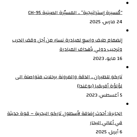
“مُسيرة إستراتيجية” .. المسيّرة الصينية CH-95
24 مارس، 2025
إنضمام طيف واسع لمبادرة نساء من أجل وقف الحرب
وترحيب دولي بأهداف المبادرة
16 مايو، 2023
تاركو للطيران .. الدقة والمرونة برحلات متواصلة الى
لؤلؤة أفريقيا (يوغندا)
5 أغسطس، 2023
الجابرة: أحدث إضافة لأسطول تاركو البحرية – قوة حديثة
في أعالي البحار
6 أبريل، 2025