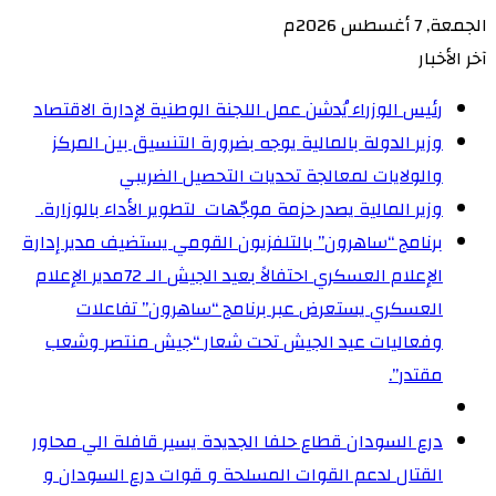
الجمعة, 7 أغسطس 2026م
آخر الأخبار
رئيس الوزراء يُدشن عمل اللجنة الوطنية لإدارة الاقتصاد
وزير الدولة بالمالية يوجه بضرورة التنسيق بين المركز
والولايات لمعالجة تحديات التحصيل الضريبي‏
وزير المالية يصدر حزمة موجّهات لتطوير الأداء بالوزارة. ‏
برنامج “ساهرون” بالتلفزيون القومي يستضيف مدير إدارة
الإعلام العسكري احتفالاً بعيد الجيش الـ 72‏مدير الإعلام
العسكري يستعرض عبر برنامج “ساهرون” تفاعلات
وفعاليات عيد الجيش تحت شعار “جيش منتصر وشعب
مقتدر”.
درع السودان قطاع حلفا الجديدة يسير قافلة الي محاور
القتال لدعم القوات المسلحة و قوات درع السودان و