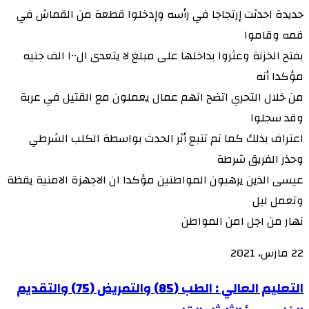
حديدة احدثت إرتجاجا في رأسه وإدخلوا قطعة من القماش في
فمه وقاموا
بفتح الخزنة وعثروا بداخلها على مبلغ لا يتعدى ال١٠٠ الف جنيه
مؤكدا أنه
من خلال التحري اتضح انهم عمال يعملون مع القتيل في عربة
وقد سجلوا
اعتراف بذلك كما تم تتبع أثر الحدث بواسطة الكلب الشرطي
وحذر الفريق شرطة
عيسى الذين يرهبون المواطنين مؤكدا ان الاجهزة الامنية يقظة
وتعمل ليل
نهار من اجل امن المواطن
22 مارس، 2021
التعليم
التعليم العالي : الطب (85) والتمريض (75) والتقديم
العالي