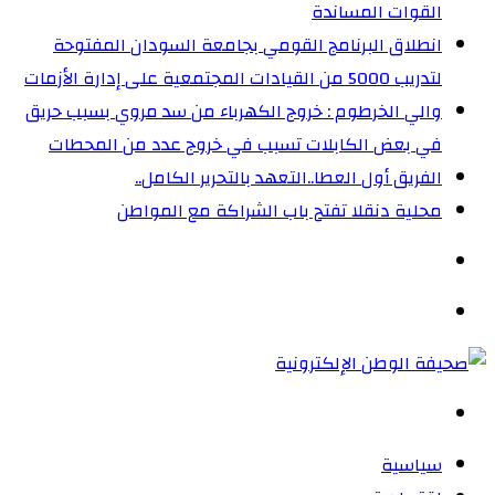
القوات المساندة
انطلاق البرنامج القومي بجامعة السودان المفتوحة
لتدريب 5000 من القيادات المجتمعية على إدارة الأزمات
والي الخرطوم : خروج الكهرباء من سد مروي بسبب حريق
في بعض الكابلات تسبب في خروج عدد من المحطات
الفريق أول العطا..التعهد بالتحرير الكامل..
محلية دنقلا تفتح باب الشراكة مع المواطن
الوضع
المظلم
القائمة
بحث
عن
سياسية