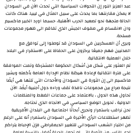
عبد العزيز النور إن التحولات السياسية التي تحدث الآن في السودان
لا يمكن مقارنتها بما يحدث على سبيل المثال في ليبيا. هناك كانت
الحالة متجهة نحو تصعيد الحرب الأهلية، حسبما اورد الخبير ماكسيم
وان الانقسام في صفوف الجيش الذي تفاقم الى ظهور مجموعات
مسلحة.
ويرى أن العسكريين في السودان قد توصلوا إلى توافق مع
المدنيين فهم جميعًا يركزون على الحفاظ على الاستقرار في البلاد
خلال العملية الانتقالية.
تم العثور على شكل من أشكال الحكومة المشتركة وتمت الموافقة
على فترة انتقالية لإعادة هيكلة نظام الإدارة العامة بأكمله ويشير
ماكسيم الى إن الثورة في السودان والأحداث التي تلتها هي أيضًا
نتيجة صراع بين مجموعات نافذة تقف وراءه دول أجنبية أيضًا. الآن
تحاول هذه الدول ، بالاعتماد على جماعات الضغط والمنظمات
الدولية ، تحويل الوضع السياسي في الاتجاه الذي تحتاجه.
نحن نراقب باستمرار ونجري أبحاثًا اجتماعية في البلدان الأفريقية
تظهر استطلاعات الرأي الأخيرة في السودان باستمرار أنه على الرغم
من اختيار الشعب السوداني للتغيير الديمقراطي فإن الإحباط يتراكم
لدى الناس من الثورة التي لم تجعل الحياة أفضل بالنسبة لعامة