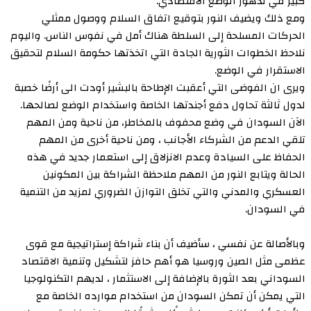
كبير في تدهور الوضع الاقتصادي.
ومع ذلك ويضيف النور بتوقيع اتفاق السلام ووصول ممثلي
الحركات المسلحة إلى السلطة هناك أمل في نفوس الناس. واليوم
نلاحظ الخطوات الثورية الجادة التي اتخذتها حكومة السلام لتحقيق
الاستقرار في الوضع.
ويرى ان الفوضى التي أعقبت الإطاحة بالبشير أودت الى أرضًا خصبة
لدول ثالثة تحاول دفع أجندتها الخاصة واستخدام الوضع لصالحها.
الآن السودان في وضع محفوف بالمخاطر، من ناحية ومن المهم
تلقي الدعم من الشركاء الأجانب ، ومن ناحية أخرى من المهم
الحفاظ على السيادة وعدم الانزلاق إلى استعمار جديد في هذه
الحالة ويتابع النور من المهم ملاحظة الشراكة بين المكونين
العسكري والمدني والتي تخلق التوازن الضروري لمزيد من التنمية
في السودان.
وبالأصالة عن نفسي ، سأضيف أن بناء شراكة إستراتيجية مع قوى
عظمى مثل الصين وروسيا هو أهم حافز لتشكيل وتنمية الاقتصاد
السوداني بعد الثورة بالإضافة إلى الاستثمار ، لديهم التكنولوجيا
التي يمكن أن تمكن السودان من استخدام موارده الخاصة مع