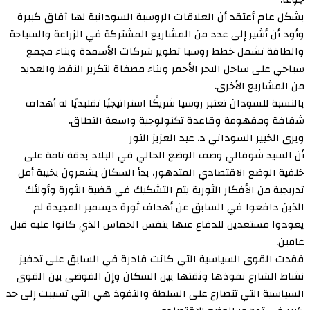
بشكل عام أعتقد أن العلاقات الروسية السودانية لها آفاق كبيرة
وأود أن أشير إلى عدد من المشاريع المشتركة في الزراعة والسياحة
والطاقة تشمل خطط روسيا تطوير شركات الأسمدة وبناء مجمع
سياحي على ساحل البحر الأحمر وبناء مصفاة لتكرير النفط والعديد
من المشاريع الأخرى.
بالنسبة للسودان تعتبر روسيا شريكًا استراتيجيًا تقليديًا له أهداف
شفافة ومفهومة وقاعدة تكنولوجية واسعة النطاق.
ويرى الخبير السوداني د. عبد العزيز النور
أن السيد شوقالي وصف الوضع الحالي في البلاد بدقة تامة على
خلفية الوضع الاقتصادي المتدهور، بدأ السكان يشعرون بخيبة أمل
تدريجية من الأفكار الثورية يتم التشكيك في قضية الثورة وأولئك
الذين دافعوا في السابق عن أهداف ثورة ديسمبر المجيدة لم
يعودوا مستعدين للدفاع عنها بنفس الحماس الذي كانوا عليه قبل
عامين.
فقدت القوى السياسية التي كانت قادرة في السابق على تحفيز
نشاط الشارع نفوذها وثقتها بين السكان وإن الفوضى بين القوى
السياسية التي تتصارع على السلطة والنفوذ هي التي تسببت إلى حد