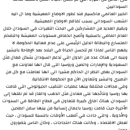
السودانيين.
الخبير العالمي ماكسيم فند تطور الاوضاع المعيشية وما ال اليه
الشعب السوداني بسبب تفاقم الاوضاع المعيشية.
ويقيم العديد من المشاركين في البحث التغيرات في السودان خلال
العام الماضي بالسلبية وأصبح انخفاض مستويات المعيشة والتضخم
المتسارع والبطالة الدليل الرئيسي على عدم فعالية الحكومة. لا
يفهم الناس لماذا لم تتحسن الحياة في البلاد بعد الإطاحة بالبشير.
وينبه الى هناك عدد من الدول التي تدعم السودان بشكل فعال مثل
السعودية والإمارات والصين وروسيا التى قال انها تعاونت مع
السودان بغض النظر ان الحاكم مشيرا الى انها تعاملت مع كل من
النميري والبشير وتتعاون الآن مع الحكومة الانتقالية.
وفي مجالات مختلفة بينها عمليات التنقيب الجيولوجي التي قامت
بها روسيا ونتائجها على معادن مثل الذهب والغاز قد تم نقلها إلى
السودان. هناك آفاق كبيرة للتعاون في قطاع الطاقة في السنوات
الأخيرة حيث قامت روسيا باعمال إنسانية من بينها سفن الطحين
والأدوية ، والتي جاءت في أصعب الأوقات بالنسبة للسودان ، حيث
تعطل الاقتصاد ، وكانت هناك احتجاجات ، وكان الناس يتضورون
جوعا.