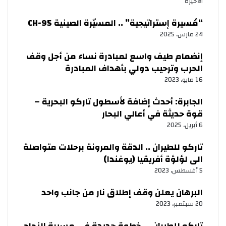
الأخيرة
“مُسيرة إستراتيجية” .. المسيّرة الصينية CH-95
24 مارس، 2025
إنضمام طيف واسع لمبادرة نساء من أجل وقف
الحرب وترحيب دولي بأهداف المبادرة
16 مايو، 2023
الجابرة: أحدث إضافة لأسطول تاركو البحرية –
قوة حديثة في أعالي البحار
6 أبريل، 2025
تاركو للطيران .. الدقة والمرونة برحلات متواصلة
الى لؤلؤة أفريقيا (يوغندا)
5 أغسطس، 2023
البرهان يعلن وقف إطلاق نار من جانب واحد
20 سبتمبر، 2023
تاركو للطيران…. خطوة جديدة في مسيرة النجاح