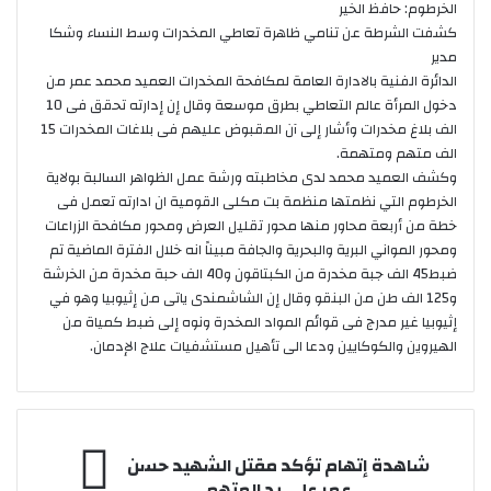
الخرطوم: حافظ الخير
كشفت الشرطة عن تنامي ظاهرة تعاطي المخدرات وسط النساء وشكا
مدير
الدائرة الفنية بالادارة العامة لمكافحة المخدرات العميد محمد عمر من
دخول المرأة عالم التعاطي بطرق موسعة وقال إن إدارته تحقق فى 10
الف بلاغ مخدرات وأشار إلى آن المقبوض عليهم فى بلاغات المخدرات 15
الف متهم ومتهمة.
وكشف العميد محمد لدى مخاطبته ورشة عمل الظواهر السالبة بولاية
الخرطوم التي نظمتها منظمة بت مكلى القومية ان ادارته تعمل فى
خطة من أربعة محاور منها محور تقليل العرض ومحور مكافحة الزراعات
ومحور المواني البرية والبحرية والجافة مبيناً انه خلال الفترة الماضية تم
ضبط45 الف جبة مخدرة من الكبتاقون و40 الف حبة مخدرة من الخرشة
و125 الف طن من البنقو وقال إن الشاشمندى ياتى من إثيوبيا وهو في
إثيوبيا غير مدرج فى قوائم المواد المخدرة ونوه إلى ضبط كمياة من
الهيروين والكوكايين ودعا الى تأهيل مستشفيات علاج الإدمان.
شاهدة
شاهدة إتهام تؤكد مقتل الشهيد حسن
إتهام
عمر علي يد المتهم