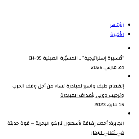
الأشهر
الأخيرة
“مُسيرة إستراتيجية” .. المسيّرة الصينية CH-95
24 مارس، 2025
إنضمام طيف واسع لمبادرة نساء من أجل وقف الحرب
وترحيب دولي بأهداف المبادرة
16 مايو، 2023
الجابرة: أحدث إضافة لأسطول تاركو البحرية – قوة حديثة
في أعالي البحار