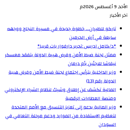
الأحد, 9 أغسطس 2026م
آخر الأخبار
تاركو للطيران…. خطوة جديدة في مسيرة النجاح ووجهه
سابعة في أرض الحرمين
‏*د/كامل ادريس :تحرير دارفوار بات قريبا*
ممثل لجنة ضبط الأمن وفرض هيبة الدولة يتفقد معسكر
نيفاشا للاجئين بأم درمان
وزير الداخلية يترأس اجتماع لجنة ضبط الأمن وفرض هيبة
الدولة رقم (13)
المالية تكشف عن إطلاق وشيك لنظام الشراء الإلكتروني
ومنصة العطاءات الرقمية
وزير المالية يدعو إلى تعزيز التنسيق مع الأمم المتحدة
لتعظيم الاستفادة من الموارد ودعم مرحلة التعافي في
السودان