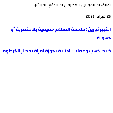
الآلية، او الموبايل المصرفي او الدفع المباشر.
25 فبراير، 2021
الخبير
الخبير نورين :ملحمة السلام حقيقية بلا عنصرية أو
نورين
جهوية
:ملحمة
ضبط
ضبط ذهب وعملات اجنبية بحوزة امراة بمطار الخرطوم
السلام
ذهب
حقيقية
وعملات
بلا
اجنبية
عنصرية
بحوزة
أو
امراة
جهوية
بمطار
الخرطوم