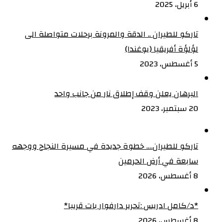
6 أبريل، 2025
تاركو للطيران .. الدقة والمرونة برحلات متواصلة الى
لؤلؤة أفريقيا (يوغندا)
5 أغسطس، 2023
البرهان يعلن وقف إطلاق نار من جانب واحد
20 سبتمبر، 2023
تاركو للطيران…. خطوة جديدة في مسيرة النجاح ووجهه
سابعة في أرض الحرمين
8 أغسطس، 2026
‏*د/كامل ادريس :تحرير دارفوار بات قريبا*
8 أغسطس، 2026