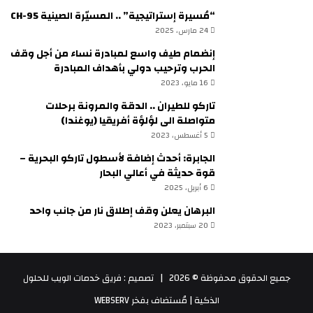
“مُسيرة إستراتيجية” .. المسيّرة الصينية CH-95
24 مارس، 2025
إنضمام طيف واسع لمبادرة نساء من أجل وقف
الحرب وترحيب دولي بأهداف المبادرة
16 مايو، 2023
تاركو للطيران .. الدقة والمرونة برحلات
متواصلة الى لؤلؤة أفريقيا (يوغندا)
5 أغسطس، 2023
الجابرة: أحدث إضافة لأسطول تاركو البحرية –
قوة حديثة في أعالي البحار
6 أبريل، 2025
البرهان يعلن وقف إطلاق نار من جانب واحد
20 سبتمبر، 2023
جميع الحقوق محفوظة © 2026 |
تصميم : فريق خدمات الويب للحلول
الذكية
| مُستضاف بفخر
WEBSERV