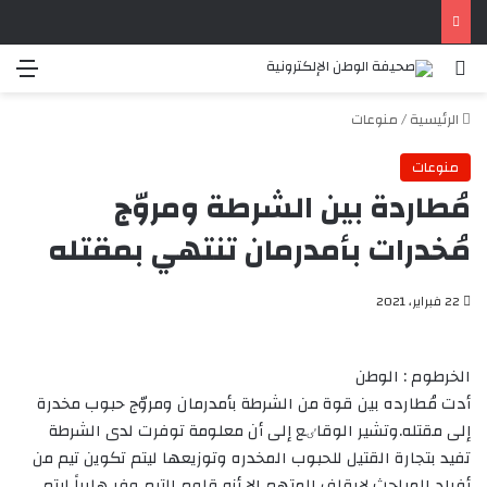
بحث عن
الق
الرئيسية
/
منوعات
منوعات
مُطاردة بين الشرطة ومروّج
مُخدرات بأمدرمان تنتهي بمقتله
22 فبراير، 2021
الخرطوم : الوطن
أدت مُطارده بين قوة من الشرطة بأمدرمان ومروّج حبوب مخدرة
إلی مقتله.وتشير الوقاٸع إلی أن معلومة توفرت لدی الشرطة
تفيد بتجارة القتيل للحبوب المخدره وتوزيعها ليتم تکوين تيم من
أفراد المباحث لإيقاف المتهم الا أنه قاوم التيم وفر هارباً ليتم