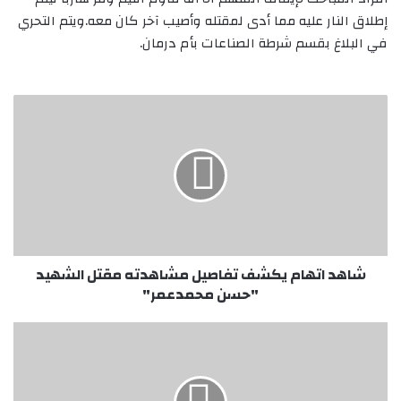
إطلاق النار عليه مما أدی لمقتله وأصيب آخر کان معه.ويتم التحري
في البلاغ بقسم شرطة الصناعات بأم درمان.
شاهد
اتهام
يكشف
تفاصيل
مشاهدته
مقتل
الشهيد
"حسن
محمدعمر"
شاهد اتهام يكشف تفاصيل مشاهدته مقتل الشهيد
"حسن محمدعمر"
الشيوعي:
ندعو
الشعب
لإسقاط