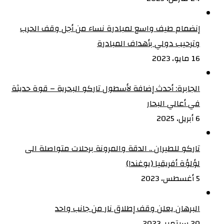
إنضمام طيف واسع لمبادرة نساء من أجل وقف الحرب
وترحيب دولي بأهداف المبادرة
16 مايو، 2023
الجابرة: أحدث إضافة لأسطول تاركو البحرية – قوة حديثة
في أعالي البحار
6 أبريل، 2025
تاركو للطيران .. الدقة والمرونة برحلات متواصلة الى
لؤلؤة أفريقيا (يوغندا)
5 أغسطس، 2023
البرهان يعلن وقف إطلاق نار من جانب واحد
20 سبتمبر، 2023