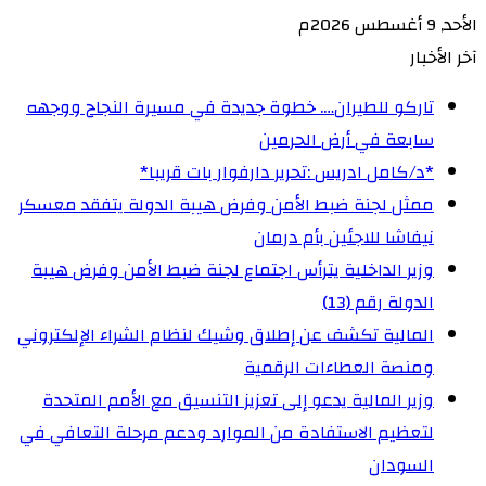
الأحد, 9 أغسطس 2026م
آخر الأخبار
تاركو للطيران…. خطوة جديدة في مسيرة النجاح ووجهه
سابعة في أرض الحرمين
‏*د/كامل ادريس :تحرير دارفوار بات قريبا*
ممثل لجنة ضبط الأمن وفرض هيبة الدولة يتفقد معسكر
نيفاشا للاجئين بأم درمان
وزير الداخلية يترأس اجتماع لجنة ضبط الأمن وفرض هيبة
الدولة رقم (13)
المالية تكشف عن إطلاق وشيك لنظام الشراء الإلكتروني
ومنصة العطاءات الرقمية
وزير المالية يدعو إلى تعزيز التنسيق مع الأمم المتحدة
لتعظيم الاستفادة من الموارد ودعم مرحلة التعافي في
السودان