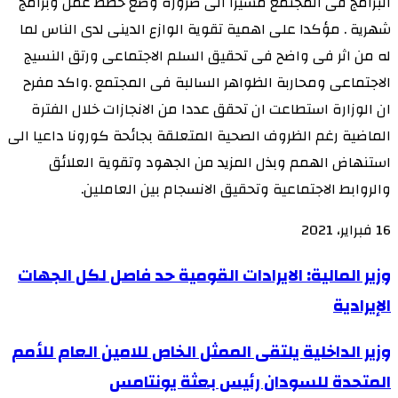
البرامج فى المجتمع مشيرا الى ضرورة وضع خطط عمل وبرامج
شهرية . مؤكدا على اهمية تقوية الوازع الدينى لدى الناس لما
له من اثر فى واضح فى تحقيق السلم الاجتماعى ورتق النسيج
الاجتماعى ومحاربة الظواهر السالبة فى المجتمع .واكد مفرح
ان الوزارة استطاعت ان تحقق عددا من الانجازات خلال الفترة
الماضية رغم الظروف الصحية المتعلقة بجائحة كورونا داعيا الى
استنهاض الهمم وبذل المزيد من الجهود وتقوية العلائق
والروابط الاجتماعية وتحقيق الانسجام بين العاملين.
16 فبراير، 2021
وزير
وزير المالية: الايرادات القومية حد فاصل لكل الجهات
المالية:
الإيرادية
الايرادات
وزير
وزير الداخلية يلتقى الممثل الخاص للامين العام للأمم
القومية
الداخلية
حد
المتحدة للسودان رئيس بعثة يونتامس