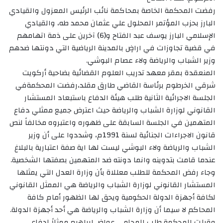
رفضت المحكمة الخاصة بمحاكمة نائب الرئيس المعزول والقيادي
البارز بحزب المؤتمر المحلول علي عثمان محمد طه، والقيادي
الإسلامي البارز يوسف عبد الفتاح و(6) آخرين على ذمة اتهامهم
في قضية تجاوزات في اراضٍ بالمدينة الرياضية التي دونتها ضدهم
وزير الشباب والرياضة ولاء عصام البوشي.
المنعقدة بمقر معهد تدريب العلوم القضائية بضاحية أركويت
شرقي الخرطوم برئاسة القاضي طارق مقلد،رفضت المحكمةفي
الجلسة الاجرائية الثانية طلب هيئة الدفاع باستبعاد المستشار
القانوني لوزارة الشباب والرياضة حيث اعترض جميع ممثلي دفاع
المتهمين في الجلسة السابقة على ظهوره واعتبروه مخالفاً لنص
قانون الاجراءات الجنائية لسنة 1991م، وشددوا على أن وزير
الشباب والرياضة ولاء البوشي ليست لها اية صفة اعتبارية بالبلاغ
عندما قامت بتدوينه وانما دونته ضد المتهمين بصفتها الشخصية.
وجاء رفض المحكمة للطلب معللاة بأن وزارة العدل التي يمثلها
المستشار القانوني لوزارة الشباب والرياضة هي الممثل القانوني
لكافة أجهزة الدولة الحكومية ويحق لها الظهور أمام كافة
المحاكم لا سيما أن وزارة الشباب والرياضة هي أحد أجهزة الدولة.
وقبلت المحكمة طلب المحامي عواض إبراهيم ممثلاً لدفاع