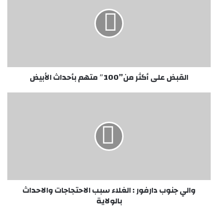
أكثر
من”100″
متهم
بأحداث
الأبيض
القبض على أكثر من”100″ متهم بأحداث الأبيض
والي
جنوب
دارفور
:
الغلاء
سبب
الاحتجاجات
والاحداث
بالولاية
والي جنوب دارفور : الغلاء سبب الاحتجاجات والاحداث
بالولاية