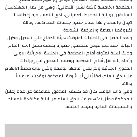
المتهمة الخامسة (زكية بشير التيجاني)، وهي من كبار المهندسين
السابقين بوزارة التخطيط العمراني،الذي التمس فيه إعطاءها
الإذن والسماح لها بعدم حضور جلسات المحاكمة، وذلك
لظروفها الصحية والمرضية الشديدة.
وبعد الفصل في الطلبات اعترضت هيئة الدفاع على تسجيل وكيل
النيابة أحمد عمر عوض مصطفى حضوره بصفته ممثل الحق العام
وذلك نسبة لمثوله أمام المحكمة في الجلسة الاجرائية الاولي
وأفاد بانه مثل أمام المحكمة بوصفه المحقق في إجراءات
الدعوى الجنائية ولم يمثل أمامها بوصفه وكيل نيابة ممثلاً الاتهام
عن الحق العام، لافتاً إلى أن شرطة المحكمة اوفدت له إعلاناً
بذلك.
وفي ذات الوقت كان قد كشف المحقق للمحكمة عن عدم إعلان
المحكمة ممثل الاتهام عن الحق العام من نيابة مكافحة الفساد
والتحقيقات المالية بموعد الجلسة.
القبض
على