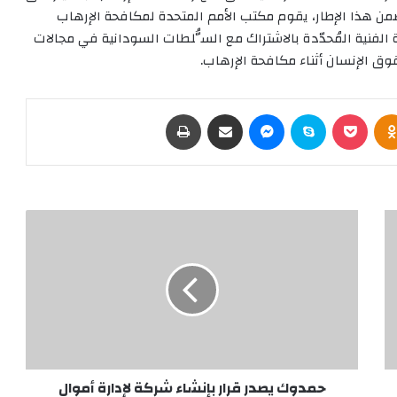
ضِمن هذا الإطار، يقوم مكتب الأمم المتحدة لمكافحة الإرهاب
ة الفنية المُحدّدة بالاشتراك مع السُّلطات السودانية في مجالات
وق الإنسان أثناء مكافحة الإرهاب.
Odnoklassniki
‫Pocket
سكايب
ماسنجر
مشاركة عبر البريد
طباعة
حمدوك
يصدر
قرار
بإنشاء
شركة
لإدارة
أموال
النظام
السابق
المستردة
حمدوك يصدر قرار بإنشاء شركة لإدارة أموال