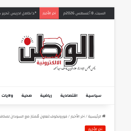
السبت, 8 أغسطس 2026م
‏*د/كامل ادريس :تحرير دا
آخر الأخبار
سياسية
اقتصادية
رياضية
صحية
ولايات
الرئيسية
/
آخر الأخبار
/
فورونكوف:تعاون مُمتاز مع السودان لمكافح
آخر الأخبار