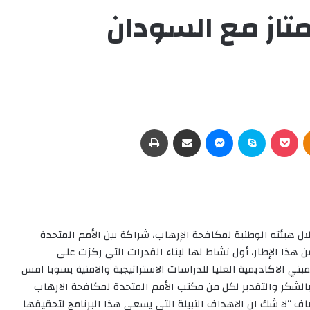
تاز مع السودان
Odnoklassniki
‫Pocket
سكايب
ماسنجر
مشاركة عبر البريد
طباعة
 هيئته الوطنية لمكافحة الإرهاب، شراكة بين الأمم المتحدة
 هذا الإطار، أول نشاط لها لبناء القدرات التي ركزت على
بني الاكاديمية العليا للدراسات الاستراتيجية والامنية بسوبا امس
الشكر والتقدير لكل من مكتب الأمم المتحدة لمكافحة الارهاب
أضاف “لا شك ان الاهداف النبيلة التي يسعى هذا البرنامج لتحقيقها