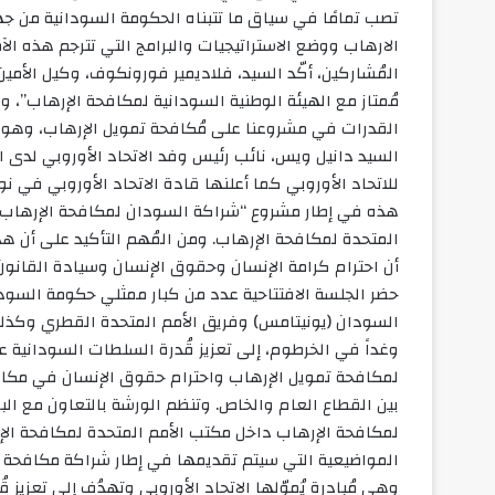
تصب تمامًا في سياق ما تتبناه الحكومة السودانية من 
الارهاب ووضع الاستراتيجيات والبرامج التي تترجم هذه ا
المُشاركين، أكّد السيد، فلاديمير فورونكوف، وكيل الأمين
مُمتاز مع الهيئة الوطنية السودانية لمكافحة الإرهاب”، وق
القدرات في مشروعنا على مُكافحة تمويل الإرهاب، وهو أو
السيد دانيل ويس، نائب رئيس وفد الاتحاد الأوروبي لدى ا
للاتحاد الأوروبي كما أعلنها قادة الاتحاد الأوروبي في ن
هذه في إطار مشروع “شراكة السودان لمكافحة الإرهاب بين
المتحدة لمكافحة الإرهاب. ومن المُهم التأكيد على أن هذا
أن احترام كرامة الإنسان وحقوق الإنسان وسيادة القانون
حضر الجلسة الافتتاحية عدد من كبار ممثلي حكومة السودان
السودان (يونيتامس) وفريق الأمم المتحدة القطري وكذل
وغداً في الخرطوم، إلى تعزيز قُدرة السلطات السودانية ع
لمكافحة تمويل الإرهاب واحترام حقوق الإنسان في مكاف
بين القطاع العام والخاص. وتنظم الورشة بالتعاون مع الب
لمكافحة الإرهاب داخل مكتب الأمم المتحدة لمكافحة الإ
المواضيعية التي سيتم تقديمها في إطار شراكة مكافحة ال
وهي مُبادرة يُموّلها الاتحاد الأوروبي وتهدُف إلى تعزيز