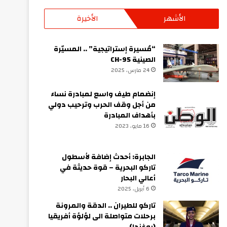
الأشهر
الأخيرة
“مُسيرة إستراتيجية” .. المسيّرة
الصينية CH-95
24 مارس، 2025
إنضمام طيف واسع لمبادرة نساء
من أجل وقف الحرب وترحيب دولي
بأهداف المبادرة
16 مايو، 2023
الجابرة: أحدث إضافة لأسطول
تاركو البحرية – قوة حديثة في
أعالي البحار
6 أبريل، 2025
تاركو للطيران .. الدقة والمرونة
برحلات متواصلة الى لؤلؤة أفريقيا
(يوغندا)