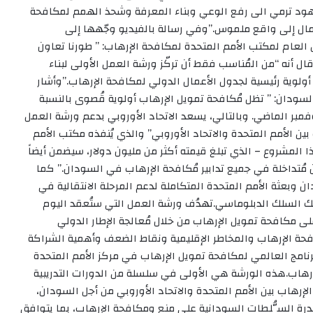
جهود ترمي الى رفع الوعي وبناء المعرفة وشحذ الهمم لمكافحة
لآمال إلى واقع ملموس.”وفي رسالة بالفيديو وجّهها إلى
 العام لمكتب الأمم المتحدة لمكافحة الإرهاب: ” طورنا تعاون
ال أنه “من المُناسب فقط أن تركّز ورشة العمل الأولى لبناء
لوية رئيسية لجدول الأعمال الدولي لمكافحة الإرهاب.”وأشار
لسودان: ” تظل مُكافحة تمويل الإرهاب أولوية قُصوى بالنسبة
وفمبر الماضي. وبالتالي، يسعد الاتحاد الأوروبي بدعم ورشة العمل
 الأمم المتحدة والاتحاد الأوروبي” والذي يُنفذه مكتب الأمم
 المشروع – الذي تبلغ قيمته أكثر من مليون دولار، سيضمن أيضاً
 مُتداخلة في جميع تدابير مُكافحة الإرهاب في السودان.” كما
 وبعثة الأمم المتحدة المتكاملة لدعم المرحلة الانتقالية في
ك السلك الدبلوماسي.تهدُف ورشة العمل التي ستُعقد اليوم
لى مكافحة تمويل الإرهاب من خلال مُعالجة الإطار الدولي
حة الإرهاب والمخاطر الإقليمية ونقاط الضعف وأهمية الشراكة
رنامج العالمي لمكافحة تمويل الإرهاب في مركز الأمم المتحدة
رهاب.هذه الورشة هي الأولى في سلسلة من الدورات التدريبية
إرهاب بين الأمم المتحدة والاتحاد الأوروبي من أجل السودان،
 قُدرة السُّلطات السودانية على منع ومكافحة الإرهاب، بما يتوافق