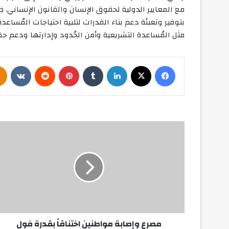
مع المعايير الدولية لحقوق الإنسان والقانون الإنساني. 
بتوفير وتعبئة دعم بناء القدرات لتلبية احتياجات المُساعد
مثل المُساعدة التشريعية وأمن الحُدود وإدارتها ودعم حق
فيسبوك
‫X
لينكدإن
بينتيريست
مصرع
وإصابة
مواطنين
اختناقاً
بقدرة
فول
مصرع وإصابة مواطنين اختناقاً بقدرة فول