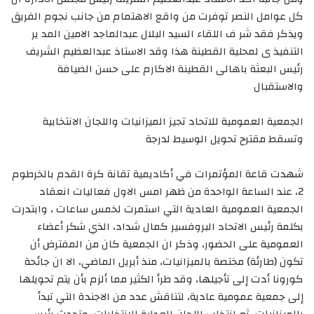
كل عوامل النصر توفرت من واقع الاهتمام من جانب نجوم الفريق
ويذكر فقد شر ف اللقاء السيد البلال عبدالماجد الامين المد ير
التنفيذ ى لمحلية القطينة هذا وقد الاستاذ عبدالعظيم الشريف
رئيس البعثة باهالى القطينة الاكارم على حسن الضيافة
والاستقبال
الجمعية العمومية للاتحاد تجيز الميزانيات واللجان الانتخابية
وتسقط مقترح تحويل الوسيط لدرجة
شهدت قاعة المؤتمرات في أكاديمية تقانة كرة القدم بالخرطوم
2، عند الساعة الواحدة من ظهر امس الاول فعاليات انعقاد
الجمعية العمومية العادية التي استمرت لخمس ساعات ، وابتدرت
بكلمة رئيس الاتحاد البروفسير كمال شداد، الذي شكر أعضاء
العمومية على الحضور، وذكر ان الجمعية كان من المفترض أن
تكون (طارئة) مختصة بالميزانيات، منذ أبريل الماضي، الا ان جائحة
كورونا أدت إلى تأجيلها، وقد طرأ الكثير مما ألزم بأن يتم تحويلها
إلى جمعية عمومية عادية، لتناقش عدد من الاجندة التي تبدأ