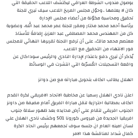
بوصول مندوب الشرطة العراقي ليكتشف اللاعب الحقيقة التي
كان لا يعلمها ..وحوّل مجلس المريخ اللاعب سيف تيري للجنة
تحقيق ومحاسبة مكوّنة من أعضاء مجلس الإدارة
برئاسة أحمد محمد مختار ومقرر للجنة عمر محمد عبد الله، وعضوية
كل من المهندس محمد المصطفى عبد العزيز، إضافةً للأستاذ
معتصم محمد مالك، على أن ترفع اللجنة تقريرها النهائي للمجلس
فور الانتهاء من التحقيق مع اللاعب.
يُذكر أن تيري دفع باعتذار لإدارة النادي والرئيس سوداكال عن
واقعة التسجيلات المُسرّبة التي انتشرت في الوسائط
الهلال يطالب الكاف بتحويل مباراته مع صن دوانز
اعلن نادي الهلال رسميا عن مخاطبة الاتحاد الافريقي لكرة القدم
الكاف بمطالبة احترازية لنقل مباراة الفريق أمام مضيفة صن داونز
الجنوب افريقي لتقام علي أرض محايده بعد ظهور سلالة جنوب
افريقيا الجديدة من فيروس كورونا 501 وكشف نادي الهلال علي
لسان امينه العام ان جلسه سوف تجمعهم برئيس اتحاد الكرة
كمال شداد لمناقشة هذا الامر