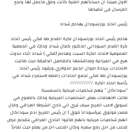
الاول مبيننا ان حساباتهم الفنية كانت وفق ماعمل لها ونجح
الفرسان فى تنفيذها
رئيس اتحاد بورتسودان يهاجم شداد
هاجم رئيس اتحاد بورتسودان لكرة القدم طه فكي رئيس اتحاد
كرة القدم السوداني الدكتور كمال شداد وذلك في الجمعية
العمومية لاتحاد الكرة السبت وهاجم (فكي ) شداد اثناء حدوث
هرج في الميزانية ومناقشتها بالتفاصيل الدقيقة حيث طالبت
الاتحادات بزيادة اموال الدعم الدولاري..ويقود رئيس اتحاد
بورتسودان طه فكي تجمع اتحادات رافضه لاستمرار شداد في
رئاسة اتحاد الكرة ./////////////
“سوداكال ” يتهم شخصيات مريخية بالسمسرة
طالت الاتهامات بعض الشخصيات المريخية وذلك بالضلوع في
تسويق لاعب المريخ سيف تيري الي نادي الشرطة العراقي وقال
مصدر موثوق عبر(سودانا فوق ) ان رئيس المريخ آدم سوداكال
اتهم شخصيات مريخيه بانهم طالبوا النادي العراقي بتقديم عرض
للاعب من اجل رفع سعره وكان اللاعب اخر من يعلم حيث تفاجأ