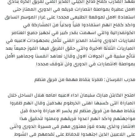
تعهد المدرب كفاح صالح الجيلي المدير الفني لفريق الكرة بنادي
الامل عطبرة بمواصلة انتصارات فريقه في الدوري الممتاز حتى
استعادة الامل لموقعة الطليعى مجددا على غرار الموسم السابق
واكد كفاح انهم استفادوا فنياً وبدنياً من المشاركة في
الكونفدرالية والتي اسهمت بقدر كبير في تجهيز جميع العناصر
لمباريات الدوري واشاد المدير الفني للأمل بمجهودات لاعبيه في
المباريات الثلاثة الاخيرة والتي حقق الفريق فيها الفوز جميعاً بعد
نتائج سلبية في الجولات الاول وقال: نعاهد انفسنا وجماهير الأمل
بمواصلة الانتصارات في الدوري ولن نتوقف مجددا
مدرب الفرسان : ظفرنا بنقاط مهمة من فريق منظم
امتدح الكابتن مبارك سليمان اداء لاعبيه امامه هلال الساحل خلال
المباراة التى كسبها اهلى الخرطوم بهدفين وقال انهم ظفروا
بنقاط مهمة من فريق منظم لم يخسر الا مباراة واحدة قبل
مواجهتهم واكد انهم اعدوا فريقهم وعملوا لتحقيق هذا
الانتصار والذى يعده فوز معنوى مهم فى مسيرة الدورى واثنى
على اللاعبين الذين اجتهدوا للحفاظ على تقدمهم فى الشوط