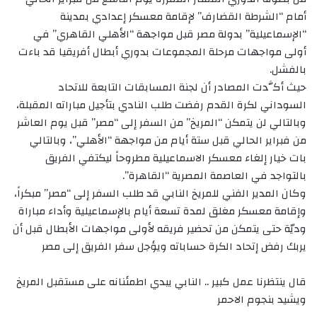
أمام “الشرطة القضارف” لإقامة معسكر إعدادي بمدينة
“الإسماعيلية” بدولة مصر قبل مواجهة “الأهلي القاهري” في
أولى مواجهات مرحلة المجموعات بدوري أبطال أفريقيا قد باءت
بالفشل.
حيث أكَّدت المصادر أن لجنة المسابقات التابعة للاتحاد
السوداني لكرة القدم رفضت طلب النادي بتأجيل مباراته المقبلة،
وبالتالي لن يتمكن “المريخ” من السفر إلى “مصر” قبل يوم العاشر
من فبراير الحالي قبل ستة أيام من مواجهة “الأهلي”، وبالتالي
بات خيار إلغاء معسكر الاسماعيلية مطروحاً ليكتفي الفريق
بالتواجد في العاصمة المصرية “القاهرة”.
وكان المدير الفني للمريخ النابي قد طلب السفر إلى “مصر” مبكراً،
وإقامة معسكر مغلق لمدة تسعة أيام بالإسماعيلية وأداء مباراة
وديّة حتى يتمكن من تحضير فريقه لأولى مواجهات الأبطال قبل أن
يربك رفض إتحاد الكرة حساباته ويؤجل سفر الفريق إلى مصر
قال ينتظرنا عمل كبير .. النابي يبدي اطمئنانه على مستقبل المريخ
ويشيد بنجوم الاحمر