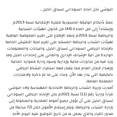
البوشي تحل اتحاد السوداني لسباق الخيل ..
عملاً بأحكام الوثيقة الدستورية للفترة الإنتقالية لسنة 2019م
وإستناداً إلى نص المادة (44) من قانون الهيئات الشبابية
والرياضية لسنة 2016م وبعد الإطلاع على تقرير المفوضية الوطنية
لهيئات الشباب والرياضة المستند على تقرير لجنة التفتيش الخاصة
بالإتحاد الرياضي السوداني لسباق الخيل، والبيانات والمعلومات
الواردة من آلية الإشراف الإداري والمالي على إتحادات الخيل وما
ورد فيه من تجاوزات مالية وإدارية وسوء إدارة للموارد المالية
وإهدار للمال العام مما يتعذر معه استمرار النشاط الرياضي
بالكيفية التي يدار بها الأن، وبناء على ما تم ذكره ولاعتبارات
المصلحة العامة..
أصدرت وزيرة الشباب والرياضة الاتحادية المهندسة ولاء البوشي
قراراً وزارياً رقم (11) لسنة 2021م بحل الإتحاد الرياضي السوداني
لسباق الخيل على أن تؤول جميع أصوله العقارية والمنقولة إلى
وزارة الشباب والرياضة، ويتم إستلام الأصول خلال (72 ساعة) من
صدور القرار والذي يعمل به من تاريخ التوقيع عليه اليوم الأحد