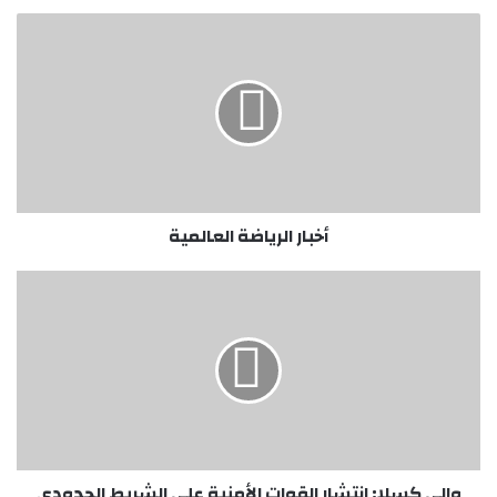
أخبار
الرياضة
العالمية
أخبار الرياضة العالمية
والي
كسلا:
انتشار
القوات
الأمنية
على
الشريط
الحدودي
يحتاج
إلى
والي كسلا: انتشار القوات الأمنية على الشريط الحدودي