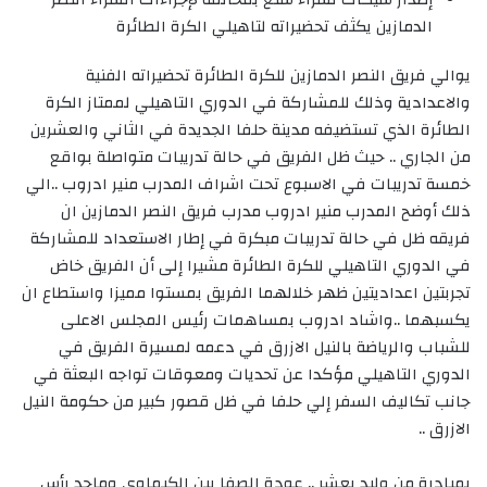
الدمازين يكثف تحضيراته لتاهيلي الكرة الطائرة
يوالي فريق النصر الدمازين للكرة الطائرة تحضيراته الفنية
والاعدادية وذلك للمشاركة في الدوري التاهيلي لممتاز الكرة
الطائرة الذي تستضيفه مدينة حلفا الجديدة في الثاني والعشرين
من الجاري .. حيث ظل الفريق في حالة تدريبات متواصلة بواقع
خمسة تدريبات في الاسبوع تحت اشراف المدرب منير ادروب ..الي
ذلك أوضح المدرب منير ادروب مدرب فريق النصر الدمازين ان
فريقه ظل في حالة تدريبات مبكرة في إطار الاستعداد للمشاركة
في الدوري التاهيلي للكرة الطائرة مشيرا إلى أن الفريق خاض
تجربتين اعداديتين ظهر خلالهما الفريق بمستوا مميزا واستطاع ان
يكسبهما ..واشاد ادروب بمساهمات رئيس المجلس الاعلى
للشباب والرياضة بالنيل الازرق في دعمه لمسيرة الفريق في
الدوري التاهيلي مؤكدا عن تحديات ومعوقات تواجه البعثة في
جانب تكاليف السفر إلي حلفا في ظل قصور كبير من حكومة النيل
الازرق ..
بمبادرة من وليد بعشر .. عودة الصفا بين الكيماوي وماجد رأس