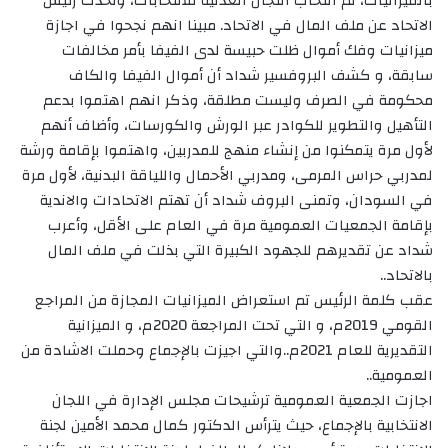
بالميزانيات، ثم انتخاب اللجان العدلية للانتخابات، وتحدث رئيس
الاتحاد عن ملف المال في الاتحاد. مبينا انهم نجحوا في اجازة
ميزانيات وفك أموال ظلت حبيسة لدى الفيفا بأمر مخالفات
سابقة، و كشف البروفسير شداد أن أموال الفيفا والكاف
محكومة في الصرف وليست مطلقة، وذكر انهم اهتموا بدعم
التأهيل والتطوير للكوادر عبر الورش والكورسات، وأضاف أنهم
لأول مرة يتمكنوا من إنشاء منهج للمدربين، واهتموا بإقامة ورشة
لمدربي حراس المرمى، ومدربي الأحمال واللياقة البدنية، لأول مرة
في السودان، وتمنى البروف شداد أن تهتم الاتحادات والاندية
بإقامة الجمعيات العمومية مرة في العام على الأقل، وأعرب
شداد عن تقديرهم للجهود الكبيرة التي بذلت في ملف المال
بالاتحاد..
عقب كلمة الرئيس تم استعراض الميزانيات المجازة من المراجع
القومي 2019م، و التي تحت المراجعة 2020م، و الميزانية
التقديرية للعام 2021م..والتي اجيزت بالإجماع وحملت الاشادة من
العمومية..
اجازت الجمعية العمومية ترشيحات مجلس الإدارة في اللجان
الانتخابية بالإجماع، حيث يترأس الدكتور كمال محمد الأمين لجنة