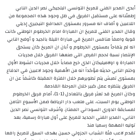
أبدى المدير الفني للمريخ التونسي البلجيكي نصر الدين النابي
إطمئنانه على مستقبل الفريق في ظل وجود هذه المجموعة من
اللاعبين و أضاف انه مسرور بمستوى المدافع النيجيري إديلي
وقال المدير الفني للمريخ ان المباراة امام الخرطوم الوطني كانت
قوية واصفاً منافس المريخ في مباراة الليلة بالجيد و أوضح النابي
انه لم يتفاجأ بمستوى الخرطوم و أبان ان المريخ كان يستحق
الإنتصار نسبة لحجم الفرص التي صنعها الفريق خلال مجريات
المباراة و اولاميليكان الذي خرج مصاباً خلال مجريات الشوط الأول
وختم النابي حديثه مؤكداً انه من الأهمية وجود لاعبين في الدفاع
بمستوى تمبش يتم تطويرهم خلال الفترة المقبلة كاشفاً عن ان
الفريق ينتظره عمل كبير خلال المرحلة القادمة.
وكان المريخ قد تعثر فريق بالتعادل (1-1)، أمام فريق الخرطوم
الوطني يوم السبت، على ملعب دار الرياضة ضمن الأسبوع الثامن
لمسابقة الدوري السوداني الممتاز. وأشرف التونسي نصر الدين
النابي، المدير الفني الجديد للمريخ على أول مباراة رسمية، بعد
توليه المهمة رسميا منذ
تقدم لاعب فئة الشباب الجزولي حسين بهدف السبق للمريخ رافعا