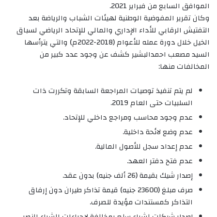
الموافق السابع من فبراير 2021.
وكان تقرير المفوضية الوطنية لهيئات الشباب والرياضة بعد
التفتيش الرقابي للأداء الإداري والمالي للإتحاد الرياضي لسباق
الخيل خلال دورة عمله للأعوام (2018-2022م) والتي يترأسها
السيد مصعب احمدالبشير كشف عن وجود عدد كبير من
المخالفات منها:
لم يتم تنفيذ توصيات المراجعة السابقة وتكررت ذات
السلبيات حتى العام 2019.
عدم وجود محاسب ومراجع داخلي للإتحاد.
عدم وضع لائحة داخلية.
عدم إعداد سجل للأصول المالية.
عدم فتح دفتر العهد.
إصدار شيك بقيمة (26 ألف جنيه) بدون عقد.
صرف مبلغ (23600 جنيه) قيمة تذاكر طيران دون إرفاق
التذاكر كمستندات مؤيدة للصرف.
إصدار شيكات لشراء سلع بمخالفة لإجراءات الشراء النصر