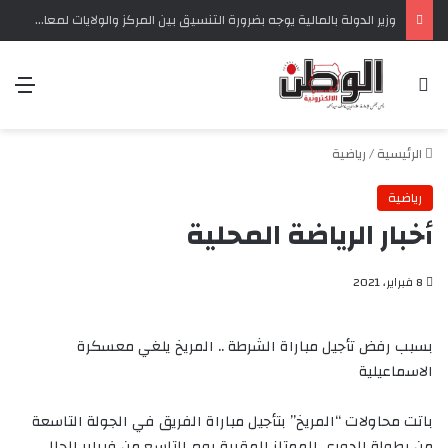
وزير الدولة بالمالية يوجه بضرورة التنسيق بين المركز والولايات لمعالجة تحديات التحصيل الضريبي‏
بحث عن
الق
الرئيسية
/
رياضية
رياضية
أخبار الرياضة المحلية
8 فبراير، 2021
بسبب رفض تأجيل مباراة الشرطة .. المريخ يلغي معسكرة
الاسماعيلية
باتت محاولات “المريخ” بتأجيل مباراة الفريق في الجولة التاسعة
من بطولة الدوري الممتاز المقررة يوم التاسع من فبراير الحالي