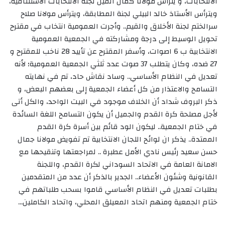
الانتخابات، و يترأس مولانا كمال الفيل لجنة الانتخابات الاستئنافية،
ويترأس الأستاذ خالد البيلي لجنة المطابقة، ويترأس مولانا صلاح
سرالختم لجنة الأخلاق والقيم.. وأجرت العمومية انتخاب في مقترح
تحويل الوسيط إلى درجة ومشاركته في الجمعية العمومية
الانتخابية ب 6 اصوات، وأسفر المقترح عن تأييد 28 ناخب للمقترح و
27 ضده، وكان يتطلب 37 صوت عدد ثلثي الجمعية العمومية؛ لأنه
تعديل في النظام الأساسي.. وساد نقاش حاد، تم في نهايته
التسامح والاعتذار من كل أعضاء الجمعية إلى بعضهم البعض، و
ذكر البروف شداد أن الخلاف موجود في البيت الواحد، والكل أتى
لأجل مصلحة كرة القدم والجميل أن يكون التسامح اللغة السائدة
في ختام الجمعية.. ليكون الود قائم بين أسرة كرة القدم
الممتدة.. يذكر ان لوائح اللجان الانتخابية تم تفويض مولانا جمال
حسن سعيد رئيس نادي الأمل عطبرة .. لمراجعتها وتنقيحها مع
الامانة العامة في الاتحاد السوداني لكرة القدم، واللجنة
القانونية وشئون الأعضاء.. الجدير بالذكر أن عدد من المتقدمين
بطلبات تعديل في النظام الأساسي قاموا بسحب طلباتهم في
ختام الجمعية ومنهم اتحاد المعيلق المحلي، واتحاد الكاملين…