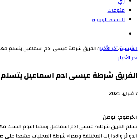
رأي
منوعات
النسخة الورقية
بحث
عن
الرئيسية
/
آخر الأخبار
/
الفريق شرطة عيسى ادم اسماعيل يتسلم مهام
آخر الأخبار
الفريق شرطة عيسى ادم اسماعيل يتسلم م
7 فبراير، 2021
‫X
لاين
ڤايبر
طباعة
‫Pocket
تيلقرام
سكايب
ماسنجر
ماسنجر
لينكدإن
واتساب
مشاركة
فيسبوك
بينتيريست
Odnoklassniki
عبر
الخرطوم: الوطن
البريد
تسلم الفريق شرطة/ عيسى ادم اسماعيل رسميا اليوم السبت مهامه 
الدوائر والادارات المختلفة ومدراء شرطة المحليات مشددا على ض