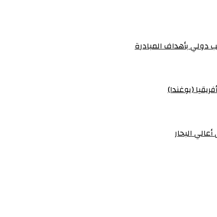
 دولي بأهداف المبادرة
ريقيا (يوغندا)
أعالي البحار