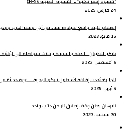
“مُسيرة إستراتيجية” .. المسيّرة الصينية CH-95
24 مارس، 2025
إنضمام طيف واسع لمبادرة نساء من أجل وقف الحرب وترحيب
16 مايو، 2023
تاركو للطيران .. الدقة والمرونة برحلات متواصلة الى لؤلؤة أف
5 أغسطس، 2023
الجابرة: أحدث إضافة لأسطول تاركو البحرية – قوة حديثة في 
6 أبريل، 2025
البرهان يعلن وقف إطلاق نار من جانب واحد
20 سبتمبر، 2023