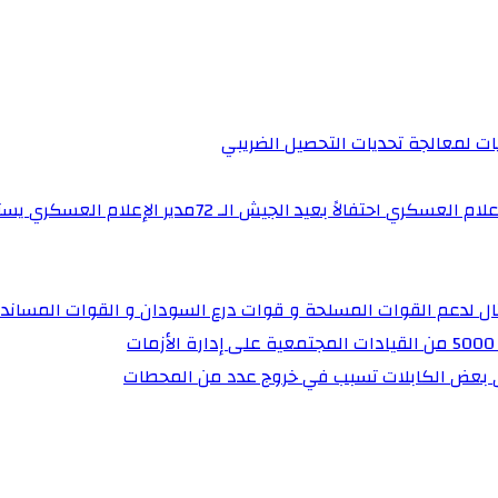
يات لمعالجة تحديات التحصيل الضريبي‏
برنامج “ساهرون” بالتلفزيون القومي يستضيف مدير إدارة 
تال لدعم القوات المسلحة و قوات درع السودان و القوات المساند
ي بعض الكابلات تسبب في خروج عدد من المحطات