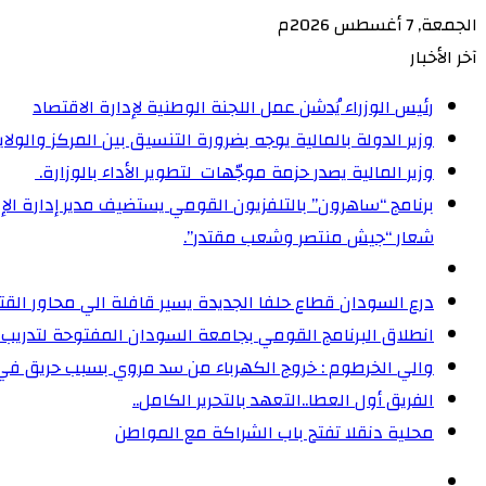
الجمعة, 7 أغسطس 2026م
آخر الأخبار
رئيس الوزراء يُدشن عمل اللجنة الوطنية لإدارة الاقتصاد
وزير الدولة بالمالية يوجه بضرورة التنسيق بين المركز والولا
وزير المالية يصدر حزمة موجّهات لتطوير الأداء بالوزارة. ‏
شعار “جيش منتصر وشعب مقتدر”.
درع السودان قطاع حلفا الجديدة يسير قافلة الي محاور الق
انطلاق البرنامج القومي بجامعة السودان المفتوحة لتدريب 5000 من القيادات المجتمعية على إدارة الأزمات
والي الخرطوم : خروج الكهرباء من سد مروي بسبب حريق ف
الفريق أول العطا..التعهد بالتحرير الكامل..
محلية دنقلا تفتح باب الشراكة مع المواطن
الوضع