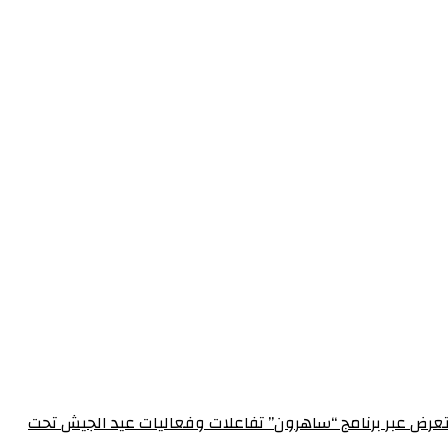
الإعلام العسكري احتفالاً بعيد الجيش الـ 72‏مدير الإعلام العسكري يستعرض عبر برنامج “ساهرون” تفاعلات وفعاليات عيد الجيش تحت