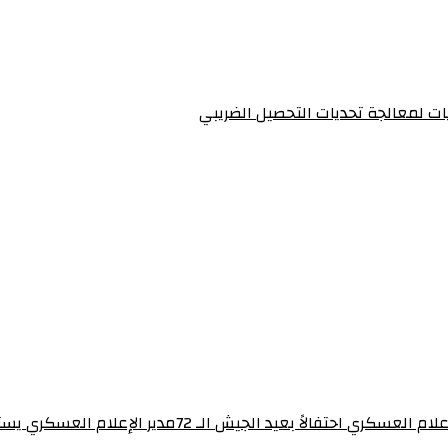
يات لمعالجة تحديات التحصيل الضريبي‏
برنامج “ساهرون” بالتلفزيون القومي يستضيف مدير إدارة 