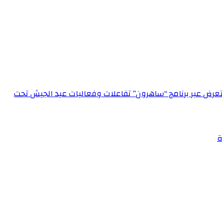
الإعلام العسكري احتفالاً بعيد الجيش الـ 72‏مدير الإعلام العسكري يستعرض عبر برنامج “ساهرون” تفاعلات وفعاليات عيد الجيش تحت
ة