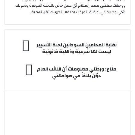
ووجهت مكتبي بعدم إستلام أي عمل خاص باللجنة الموقرة وتحويله
لأخي ود الفكي، واضاف تفرغت لملفات أخرى لا تقل أهمية.
نقابة
نقابة المحامين السودانين لجنة التسيير
المحامين
ليست لها شرعية وأهلية قانونية
السودانين
لجنة
مناع:
التسيير
مناع: وردتني معلومات أن النائب العام
وردتني
ليست
دوّن بلاغاً في مواجهتي
معلومات
لها
أن
شرعية
النائب
وأهلية
العام
قانونية
دوّن
بلاغاً
في
مواجهتي