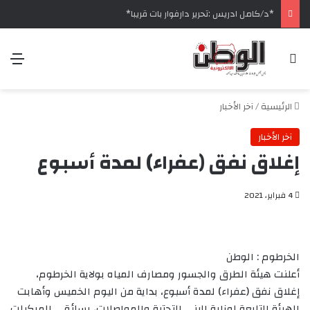
‏*د/كامل ادريس :تحرير دارفوار بات قريبا*
بحث عن
الق
الرئيسية
/
آخر الأخبار
آخر الأخبار
إغلاق نفق (عفراء) لمدة أسبوع
4 فبراير، 2021
الخرطوم : الوطن
أعلنت هيئة الطرق والجسور ومصارف المياه بولاية الخرطوم،
إغلاق نفق (عفراء) لمدة أسبوع، بداية من اليوم الخميس وأهابت
الهيئة التابعة لوزارة البنى التحتية والمواصلات، بسائقي المركبات