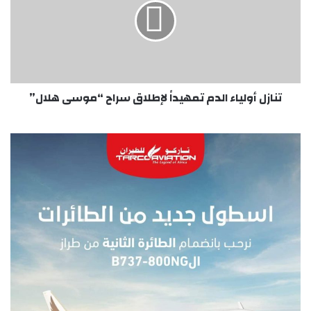
تمهيداً
لإطلاق
سراح
“موسى
هلال”
تنازل أولياء الدم تمهيداً لإطلاق سراح “موسى هلال”