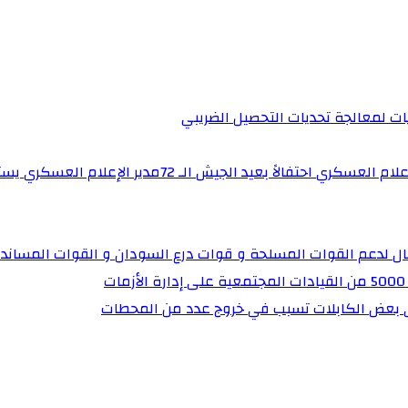
يات لمعالجة تحديات التحصيل الضريبي‏
برنامج “ساهرون” بالتلفزيون القومي يستضيف مدير إدارة 
تال لدعم القوات المسلحة و قوات درع السودان و القوات المساند
ي بعض الكابلات تسبب في خروج عدد من المحطات