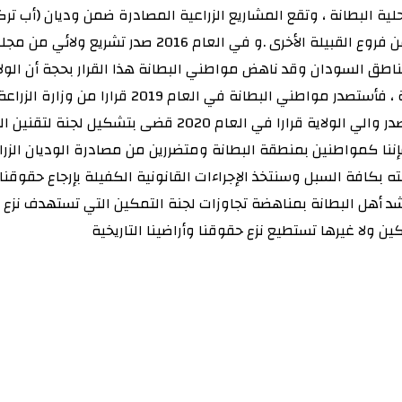
موروث لأهل البطانة ولقبيلة الشكرية فرع المهيدات مع 
طق السودان وقد ناهض مواطني البطانة هذا القرار بحجة أن الول
لمصلحة ملاك الثروة الحيوانية بولاية القضارف والو
الزراعة الإتحادية وإدارة المرعى والزراعة الآلية بالولاية ، ثم ل
لمرعى وعليه فإننا كمواطنين بمنطقة البطانة ومتضررين من مصادرة الوديان
بكافة السبل وسنتخذ الإجراءات القانونية الكفيلة بإرجاع حقوقنا
اشد أهل البطانة بمناهضة تجاوزات لجنة التمكين التي تستهدف نزع حي
ن ولا غيرها تستطيع نزع حقوقنا وأراضينا التاريخية