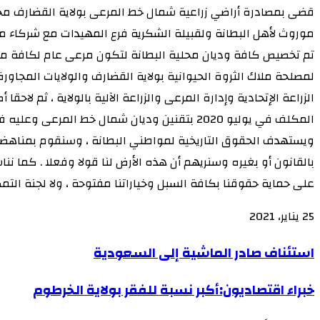
تم تخصيص كافة وديان محلية البطانة لتكون مرعى عام لكافة منا
المكلف في يوليو 2020 بتقنين وديان شمال خط ا
ويستهدف الحقوق التاريخية لمواطني البطانة ، وسنقوم بمناهضته 
بالقانون أو بغيره وسنريهم أن هذه الأرض لنا قولا وفعلا . كما نن
على حماية حقوقنا بكافة السبل وخياراتنا مفتوحة ، ولا لجنة التمكي
25 يناير، 2021
‫X
‫X
لاين
لاين
ڤايبر
ڤايبر
طباعة
طباعة
‫Pocket
‫Pocket
تيلقرام
تيلقرام
سكايب
سكايب
ماسنجر
ماسنجر
ماسنجر
ماسنجر
لينكدإن
لينكدإن
واتساب
واتساب
مشاركة
مشاركة
فيسبوك
فيسبوك
بينتيريست
بينتيريست
Odnoklassniki
Odnoklassniki
استئناف
استئناف صادر الماشية إلى السعودية
عبر
عبر
صادر
البريد
البريد
خبراء
خبراء اقتصاديون:أكبر نسبة للفقر بولاية الخرطوم
الماشية
اقتصاديون:أكبر
إلى