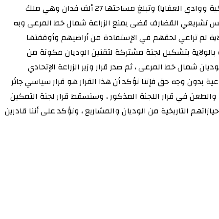
قضى بمصادرة أراضي زراعية شمال خط المرعى بولاية القضارف محلية البطانة ، وتقع المشاريع الزراعية المصادرة ضمن وديان (أب تركية ووادي العفايا) وتبلغ مساحتها 27 ألف فدان وهي ملك
شركاء من فروع القبيلة الأخرى .و في العام 2016 صدر تشريع ولائي من مجلس تشريعي القضارف قضى بمنع الزراعة شمال خط المرعى وبه
اية لم تراعي لحقهم في الإستفادة من أراضيهم وأوقفتها
لايات المجاورة ، فأستصدر مواطني البطانة في العام 2019 قرارا من وزارة الزراعة بالولاية بتشكيل لجنة مشتركة لتقنين الوديان مكونة من
احقا أصدر والي الولاية قرارا في العام 2020 قضى بتشكيل لجنة لتقنين الوديان شمال خط المرعى ، ثم صدر قرار وزير الزراعة الإتحادي
 الزراعية بدون وجه حق فإننا نؤكد أن هذا القرار هو قرار سياسي جائر
 والطعن في قرار اللجنة المذكور ، وسنسقط قرار لجنة التمكين
ازاتهم التاريخية من الوديان والمشاريع ، ونؤكد على أننا قادرين