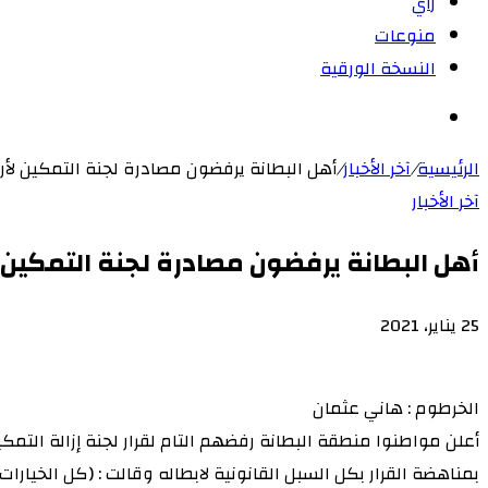
رأي
منوعات
النسخة الورقية
بحث
عن
الرئيسية
/
آخر الأخبار
/
أهل البطانة يرفضون مصادرة لجنة التمكين لأ
آخر الأخبار
أهل البطانة يرفضون مصادرة لجنة التمكين 
25 يناير، 2021
‫X
لاين
ڤايبر
طباعة
‫Pocket
تيلقرام
سكايب
ماسنجر
ماسنجر
لينكدإن
واتساب
مشاركة
فيسبوك
بينتيريست
Odnoklassniki
عبر
الخرطوم : هاني عثمان
البريد
أعلن مواطنوا منطقة البطانة رفضهم التام لقرار لجنة إزالة التم