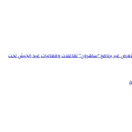
الإعلام العسكري احتفالاً بعيد الجيش الـ 72‏مدير الإعلام العسكري يستعرض عبر برنامج “ساهرون” تفاعلات وفعاليات عيد الجيش تحت
ة