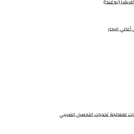
ريقيا (يوغندا)
أعالي البحار
يات لمعالجة تحديات التحصيل الضريبي‏