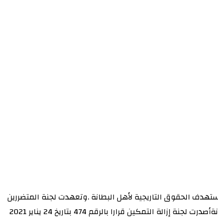
يستهدف الحقوق التاريجية لأهل البطانة .وتعهدت لجنة المتضررين
بمناهضة القرار بكل السبل القانونية لابطاله وقالت : (كل الخيارات مفتوحة) .وقال بيان من المتضررين من قرارات لجنة التمكين بالبطانةأصدرت لجنة إزالة التمكين قرارا بالرقم 474 بتاريخ 24 يناير 2021