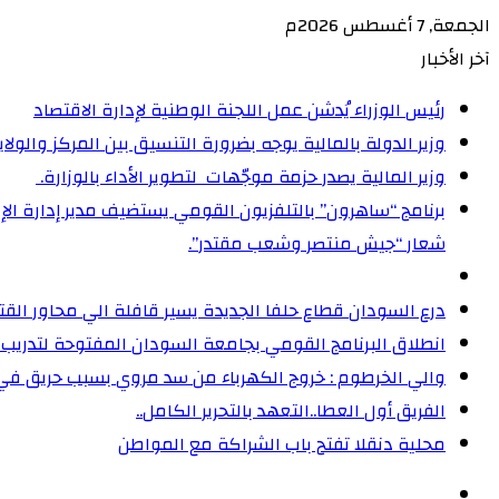
الجمعة, 7 أغسطس 2026م
آخر الأخبار
رئيس الوزراء يُدشن عمل اللجنة الوطنية لإدارة الاقتصاد
وزير الدولة بالمالية يوجه بضرورة التنسيق بين المركز والولا
وزير المالية يصدر حزمة موجّهات لتطوير الأداء بالوزارة. ‏
شعار “جيش منتصر وشعب مقتدر”.
درع السودان قطاع حلفا الجديدة يسير قافلة الي محاور الق
انطلاق البرنامج القومي بجامعة السودان المفتوحة لتدريب 5000 من القيادات المجتمعية على إدارة الأزمات
والي الخرطوم : خروج الكهرباء من سد مروي بسبب حريق ف
الفريق أول العطا..التعهد بالتحرير الكامل..
محلية دنقلا تفتح باب الشراكة مع المواطن
الوضع