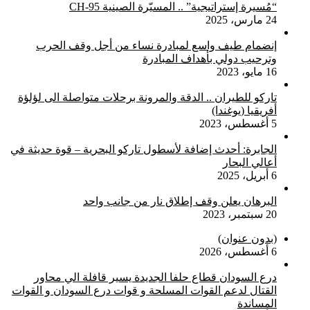
“مُسيرة إستراتيجية” .. المسيّرة الصينية CH-95
24 مارس، 2025
إنضمام طيف واسع لمبادرة نساء من أجل وقف الحرب
وترحيب دولي بأهداف المبادرة
16 مايو، 2023
تاركو للطيران .. الدقة والمرونة برحلات متواصلة الى لؤلؤة
أفريقيا (يوغندا)
5 أغسطس، 2023
الجابرة: أحدث إضافة لأسطول تاركو البحرية – قوة حديثة في
أعالي البحار
6 أبريل، 2025
البرهان يعلن وقف إطلاق نار من جانب واحد
20 سبتمبر، 2023
(بدون عنوان)
6 أغسطس، 2026
درع السودان قطاع حلفا الجديدة يسير قافلة الي محاور
القتال لدعم القوات المسلحة و قوات درع السودان و القوات
المساندة