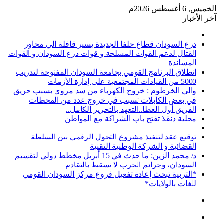
الخميس, 6 أغسطس 2026م
آخر الأخبار
درع السودان قطاع حلفا الجديدة يسير قافلة الي محاور
القتال لدعم القوات المسلحة و قوات درع السودان و القوات
المساندة
انطلاق البرنامج القومي بجامعة السودان المفتوحة لتدريب
5000 من القيادات المجتمعية على إدارة الأزمات
والي الخرطوم : خروج الكهرباء من سد مروي بسبب حريق
في بعض الكابلات تسبب في خروج عدد من المحطات
الفريق أول العطا..التعهد بالتحرير الكامل..
محلية دنقلا تفتح باب الشراكة مع المواطن
توقيع عقد لتنفيذ مشروع التحول الرقمي بين السلطة
القضائية و الشركة الوطنية التقنية
د/ محمد الزين: ما حدث في 15 أبريل مخطط دولي لتقسيم
السودان، وجرائم الحرب لا تسقط بالتقادم‏
‏*التربية تبحث إعادة تفعيل فروع مركز السودان القومي
للغات بالولايات*
الوضع
المظلم
القائمة