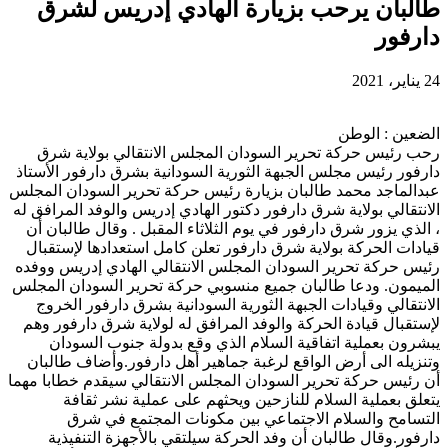
طالبان يرحب بزيارة الهادي إدريس لشرق
دارفور
24 يناير، 2021
الضعين : الوطن
رحب رئيس حركة تحرير السودان المجلس الانتقالي بولاية شرق
دارفور رئيس مجلس الجبهة الثورية السودانية بشرق دارفور الأستاذ
عبدالماجد محمد طالبان بزيارة رئيس حركة تحرير السودان المجلس
الانتقالي بولاية شرق دارفور دكتور الهادي إدريس والوفد المرافق له
، الذي يزور شرق دارفور في يوم الثلاثاء المقبل . وقال طالبان أن
قيادات الحركة بولاية شرق دارفور تعلن كامل استعدادها لإستقبال
رئيس حركة تحرير السودان المجلس الانتقالي الهادي إدريس ووفده
الميمون. ودعا طالبان جميع منسوبي حركة تحرير السودان المجلس
الانتقالي وقيادات الجبهة الثورية السودانية بشرق دارفور الخروج
لإستقبال قيادة الحركة والوفد المرافق له لولاية شرق دارفور وهم
يبشرون بعملية اتفاقية السلام الذي وقع بدولة جنوب السودان
وتنزيله الى أرض الواقع لرغبة جماهير أهل دارفور.وأضاف طالبان
أن رئيس حركة تحرير السودان المجلس الانتقالي سيقدم خطابا مهما
يتعلق بعملية السلام للنازحين ويحثهم على عملية نشر ثقافة
التسامح والسلام الاجتماعي بين مكونات المجتمع في شرق
دارفور.وقال طالبان أن وفد الحركة سيلتقي بالأجهزة التنفيذية