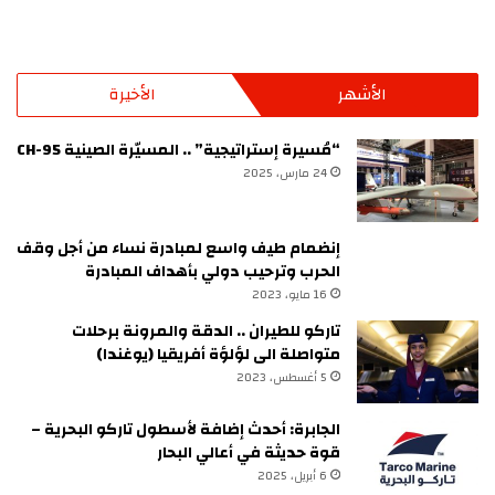
الأشهر
الأخيرة
“مُسيرة إستراتيجية” .. المسيّرة الصينية CH-95
24 مارس، 2025
إنضمام طيف واسع لمبادرة نساء من أجل وقف
الحرب وترحيب دولي بأهداف المبادرة
16 مايو، 2023
تاركو للطيران .. الدقة والمرونة برحلات
متواصلة الى لؤلؤة أفريقيا (يوغندا)
5 أغسطس، 2023
الجابرة: أحدث إضافة لأسطول تاركو البحرية –
قوة حديثة في أعالي البحار
6 أبريل، 2025