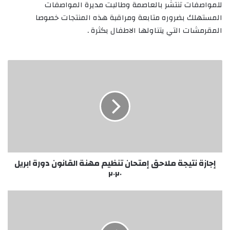
للمواصفات تنتشر بالعاصمة وطالبت مديرة المواصفات
المستهلك بضروره متابعة ومراقبة هذه المنتجات خصوصا
المقرمشات التي يتناولها الاطفال بكثرة .
إجازة
نتيجة
ملاحق
إمتحان
تنظيم
مهنة
القانون
دورة
ابريل
٢٠٢٠
إجازة نتيجة ملاحق إمتحان تنظيم مهنة القانون دورة ابريل
٢٠٢٠
والي
جنوب
دارفور
: