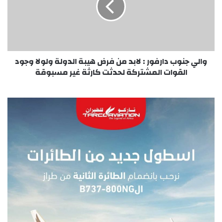
لابد
من
فرض
هيبة
الدولة
ولولا
والي جنوب دارفور : لابد من فرض هيبة الدولة ولولا وجود
وجود
القوات المشتركة لحدثت كارثة غير مسبوقة
القوات
المشتركة
لحدثت
كارثة
غير
مسبوقة