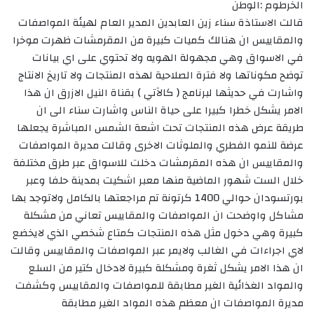
الخرطوم :الوطن
قالت الاستاذة سناء زين العابدين المدير العام لهيئة المواصفات
والمقاييس ان هنالك كميات كبيرة من المقرمشات ظهرت موخرا
في الاسواق وهي مجهولة الهويه ولا تحتوي على اي بيانات
توضح مكوناتها ولا فترة الصلاحية لهذه المنتجات ولا تاريخ الانتاج
واشارت في حديثها لبرنامج ( كالآتي ) بقناة النيل الازرق ان هذا
الامر يشكل خطرا كبيرا على حياة الناس واشارت سناء الى ان
طريقة عرض هذه المنتجات تحت اشعة الشمس المباشرة يجعلها
عرضة للنمو الفطري والملوثات الاخرى وقالت مديرة المواصفات
والمقاييس ان هذه المقرمشات دخلت للاسواق عبر طرق مختلفة
خلال الست شهور الماضية منها معبر اشكيت بمدينة حلفا وعبر
بورتسودان حوالي 1400 كرتونة تم مراجعتها بالكامل ولاتوجد بها
مشاكل واوضحت ان المواصفات والمقاييس تعاني من مشكلة
كبيرة وهي دخول مثل هذه المنتجات كمتاع شخصي الذي لايخضع
لاي اجراءات في الغالب ولايمر عبر المواصفات والمقاييس وقالت
ان هذا الامر يشكل ثغرة ومشكلة كبيرة لادخال كتير من السلع
والمواد الغذائية الغير مطابقة للمواصفات والمقاييس وكشفت
مديرة المواصفات ان معظم هذه المواد الغير مطابقة