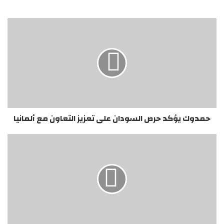
حمدوك
يؤكد
حرص
السودان
على
تعزيز
التعاون
مع
ألمانيا
حمدوك يؤكد حرص السودان على تعزيز التعاون مع ألمانيا
الخرطوم
تلتزم
بانشاء
(3)
معامل
مرجعية