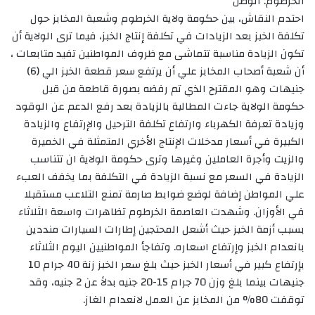
الخرطوم: الوطن
احتدم النقاش، بين حكومة ولاية الخرطوم وشعبة المخابز حول
تكلفة الخبز بعد الزيادات في تكلفة إنتاج الخبز، فيما ترى الولاية أن
تكون الزيادة مناسبة تتماشى مع ظروف المواطنين تفيد متابعات ،
أن شعبة أصحاب المخابز علي أن يرتفع سعر قطعة الخبز الي (6)
جنيهات وهو المقترح الذي تم رفضه بصورة قاطعة من قبل
حكومة الولاية جاءت المطالبة بالزيادة بعد رفع الدعم عن الوقود
وزيادة تعرفة الكهرباء وارتفاع تكلفة الترحيل والإرتفاع والزيادة
الكبيرة في أسعار مدخلات الإنتاج الأخري المتمثلة في الخميرة
والزيت وأجرة العاملين وغيرها وترى حكومة الولاية ان تتناسب
الزيادة في السعر مع نسبة الزيادة في التكلفة بما يخفف العبء
علي المواطن إضافة لوضع ضوابط صارمة تمنع التلاعب مستقبلا
في الأوزان. وشهدت العاصمة الخرطوم تظاهرات واسعة الثلاثاء
بسبب أزمة الخبز حيث أشعل المحتجين إطارات السيارات منددين
بانعدام الخبز وإرتفاع اسعاره. وتفاجأ المواطنيين اليوم الثلاثاء
بإرتفاع كبير في أسعار الخبز حيث بلغ سعر الخبز زنة 40 جرام 10
جنيهات بينما بلغ وزن 70 جرام 15-20 جنيه بدلاً عن 2 جنيه، وقد
توقفت 80% من المخابز عن العمل لانعدام الغاز.