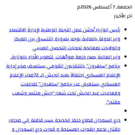
الجمعة, 7 أغسطس 2026م
آخر الأخبار
رئيس الوزراء يُدشن عمل اللجنة الوطنية لإدارة الاقتصاد
وزير الدولة بالمالية يوجه بضرورة التنسيق بين المركز
والولايات لمعالجة تحديات التحصيل الضريبي‏
وزير المالية يصدر حزمة موجّهات لتطوير الأداء بالوزارة. ‏
برنامج “ساهرون” بالتلفزيون القومي يستضيف مدير إدارة
الإعلام العسكري احتفالاً بعيد الجيش الـ 72‏مدير الإعلام
العسكري يستعرض عبر برنامج “ساهرون” تفاعلات
وفعاليات عيد الجيش تحت شعار “جيش منتصر وشعب
مقتدر”.
درع السودان قطاع حلفا الجديدة يسير قافلة الي محاور
القتال لدعم القوات المسلحة و قوات درع السودان و