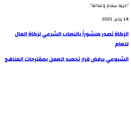
“حرية سلام وعدالة”.
14 يناير، 2021
الزكاة
الزكاة تصدر منشوراً بالنصاب الشرعي لزكاة المال
تصدر
للعام
منشوراً
الشيوعي
الشيوعي يرفض قرار تجميد العمل بمقترحات المناهج
بالنصاب
يرفض
الشرعي
قرار
لزكاة
تجميد
المال
العمل
للعام
بمقترحات
المناهج