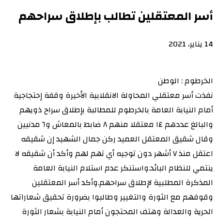
أسر المعتقلين تطالب بإطلاق سراحهم
14 يناير، 2021
الخرطوم : الوطن
نفذت أسر معتقلي المحاولة الانقلابية الأخيرة وقفة إحتجاجية
أمام النيابة العامة بالخرطوم للمطالبة بإطلاق سراح ذويهم
والبالغ عددهم ١٤ معتقلا منهم ٨ ضابط بالمعاش و٦ مدنيين
وقال شقيق المعتقل العميد ركن جمال الشهيد إن شقيقه
اعتقل منذ ٧ أشهر دون توجيه أي تهم لهم وأكد أن شقيقه لا
ينتمي للنظام البائد.واستنكر عدم استلام النيابة العامة
المذكرة المطلبية لإطلاق سراحهم.وأكد أسر المعتقلين
وقوفهم مع الثورة والتغيير وطالبوا بضرورة تحقيق شعاراتها
الحرية والعدالة وهتف المحتجون أمام النيابة بشعار الثورة