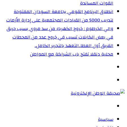
القوات المساندة
انطلاق البرنامج القومي بجامعة السودان المفتوحة
لتدريب 5000 من القيادات المجتمعية على إدارة الأزمات
والي الخرطوم : خروج الكهرباء من سد مروي بسبب حريق
في بعض الكابلات تسبب في خروج عدد من المحطات
الفريق أول العطا..التعهد بالتحرير الكامل..
محلية دنقلا تفتح باب الشراكة مع المواطن
الوضع
المظلم
القائمة
بحث
عن
سياسية