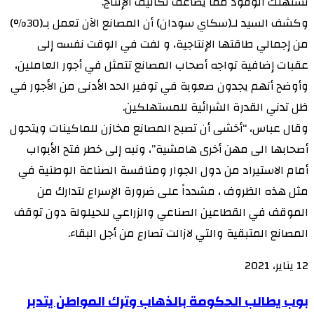
تستهلك الوقود مما يضاعف تكاليف الإنتاج.
وكشف السيد لـ(سكاي سودان) أن المصانع الآن تعمل بـ(30%)
من إجمالي طاقتها الإنتاجية، و لفت في الوقت نفسه إلى
عقبات إضافية تواجه أصحاب المصانع تتمثل في أجور العاملين،
وأوضح أنهم يجدون صعوبة في توفير الحد الأدنى من الأجور في
ظل تدني القدرة الشرائية للمستهلكين.
وقال عباس، “أخشى أن تصبح المصانع مخازن للماكينات ويتحول
أصحابها الى مهن أخرى هامشية”، ونبه إلى خطر فتح الأبواب
أمام الاستيراد من دول الجوار ومنافسة الصناعة الوطنية في
مثل هذه الظروف ، مشدداً على ضرورة الإسراع لتدارك من
الموقف في القطاعين الصناعي والزراعي للحيلولة دون توقف
المصانع المتبقية والتي لازالت تصارع من أجل البقاء.
12 يناير، 2021
بوب
بوب يطالب الحكومة بالذهاب وترك المواطن يتدبر