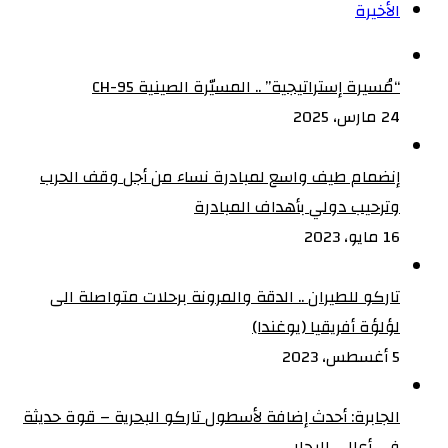
الأخيرة
“مُسيرة إستراتيجية” .. المسيّرة الصينية CH-95
24 مارس، 2025
إنضمام طيف واسع لمبادرة نساء من أجل وقف الحرب
وترحيب دولي بأهداف المبادرة
16 مايو، 2023
تاركو للطيران .. الدقة والمرونة برحلات متواصلة الى
لؤلؤة أفريقيا (يوغندا)
5 أغسطس، 2023
الجابرة: أحدث إضافة لأسطول تاركو البحرية – قوة حديثة
في أعالي البحار