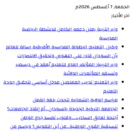
الجمعة, 7 أغسطس 2026م
آخر الأخبار
وزير التربية يعلن دعمه الكامل للانشطة الرياضية
المدرسية
وكيل التعليم: البطولة المدرسية الأفريقية رسالة للعالم
بأن السودان قادر على النهوض وتحقيق الانتصارات
وزير التربية: المؤتمر العام للتعليم يُعقد في ديسمبر
وتسبقه المؤتمرات الولائية
وزير التعليم: تدريب المعلمين مدخل أساسي لتحقيق جودة
التعليم
مراسم الولاية الشمالية تتحدث بلغة الفعل
الجامعة التركية الجديدة بالسودان ، أم إنقاذ الجامعات؟
أجنحة تعانق السحاب…..وقلوب تمسد جراح الوطن
تنسيقية القوي الوطنية…من أين التفويض؟ وباسم من