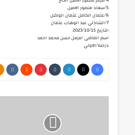
4/مربم منصور الامين الحاج
5/سعاد منصور الامين
6/عثمان الكامل عثمان الوكيل
7/الشاذلي عبد الوهاب عثمان
التاريخ 2023/10/15
اسم القاضي /مزمل حسن محمد احمد
درجته/الاولي
فيسبوك
‫X
لينكدإن
‏Tumblr
بينتيريست
‏Reddit
‏VKontakte
إ
ع
ف
ا
ء
م