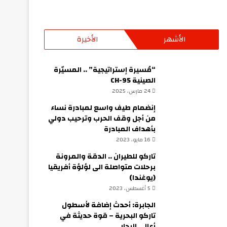
الأشهر
الأخيرة
“مُسيرة إستراتيجية” .. المسيّرة
الصينية CH-95
24 مارس، 2025
إنضمام طيف واسع لمبادرة نساء
من أجل وقف الحرب وترحيب دولي
بأهداف المبادرة
16 مايو، 2023
تاركو للطيران .. الدقة والمرونة
برحلات متواصلة الى لؤلؤة أفريقيا
(يوغندا)
5 أغسطس، 2023
الجابرة: أحدث إضافة لأسطول
تاركو البحرية – قوة حديثة في
أعالي البحار