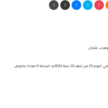
Odnoklassniki
‫Pocket
سكايب
ماسنجر
مشاركة عبر البريد
طباعة
لوهاب عثمان
انت مكلف باعلان الشخص المذكور أدناه بالحضور أمامي في اليوم 23 من شهر 10 سنة 2023م الساعة 9 صباحا بخصرص