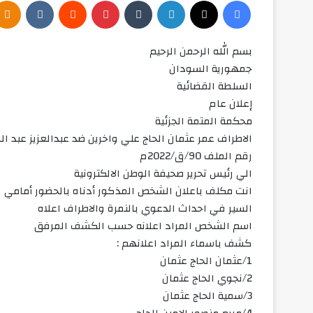
فيسبوك
‫X
لينكدإن
‏Tumblr
بينتيريست
‏Reddit
‏VKontakte
بسم الله الرحمن الرحيم
جمهورية السودان
السلطة القضائية
إعلان عام
محكمة المتمة الجزئية
الاطراف عمر عثمان الحاج علي واخرين ضد عبدالعزيز عبد ا
رقم الملف 90/ق/2022م
الي رئيس تحرير صحيفة الوطن الالكترونية
السير في احداث الدعوي بالنمرة والاطراف اعلاه
اسم الشخص المراد اعلانه حسب الكشف المرفق
كشف باسماء المراد اعلانهم :
1/عثمان الحاج عثمان
2/نجوي الحاج عثمان
3/سمية الحاج عثمان