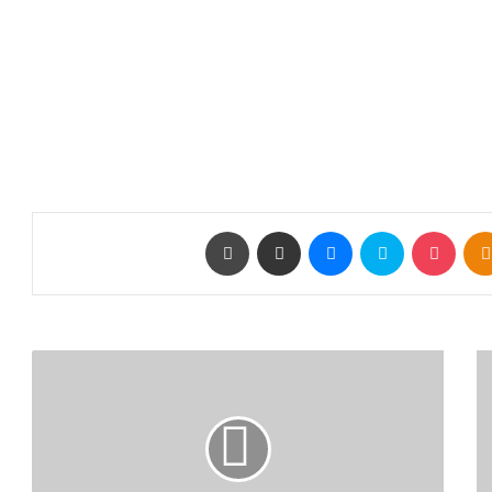
Odnoklassniki
‫Pocket
سكايب
ماسنجر
مشاركة عبر البريد
طباعة
ج
م
ه
و
ر
ي