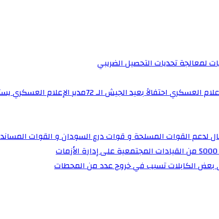
يات لمعالجة تحديات التحصيل الضريبي‏
برنامج “ساهرون” بالتلفزيون القومي يستضيف مدير إدارة 
تال لدعم القوات المسلحة و قوات درع السودان و القوات المساند
ي بعض الكابلات تسبب في خروج عدد من المحطات