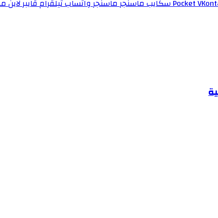
‫Pocket
سكايب
ماسنجر
ماسنجر
واتساب
تيلقرام
ڤايبر
لاين
مش
ية