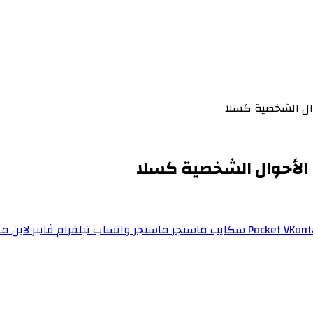
وال الشخصية كسلا
 الأحوال الشخصية كسلا
‫Pocket
سكايب
ماسنجر
ماسنجر
واتساب
تيلقرام
ڤايبر
لاين
مش