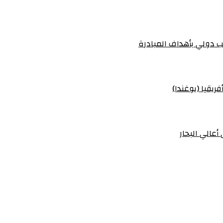
 دولي بأهداف المبادرة
ريقيا (يوغندا)
أعالي البحار