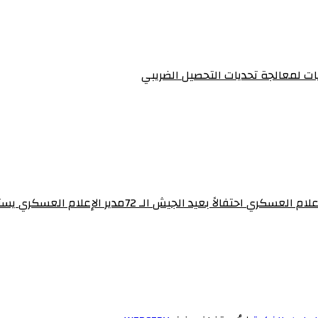
يات لمعالجة تحديات التحصيل الضريبي‏
برنامج “ساهرون” بالتلفزيون القومي يستضيف مدير إدارة 