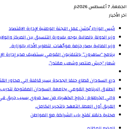
الجمعة, 7 أغسطس 2026م
آخر الأخبار
رئيس الوزراء يُدشن عمل اللجنة الوطنية لإدارة الاقتصاد
وزير الدولة بالمالية يوجه بضرورة التنسيق بين المركز والولا
وزير المالية يصدر حزمة موجّهات لتطوير الأداء بالوزارة. ‏
شعار “جيش منتصر وشعب مقتدر”.
درع السودان قطاع حلفا الجديدة يسير قافلة الي محاور الق
انطلاق البرنامج القومي بجامعة السودان المفتوحة لتدريب 5000 من القيادات المجتمعية على إدارة الأزمات
والي الخرطوم : خروج الكهرباء من سد مروي بسبب حريق ف
الفريق أول العطا..التعهد بالتحرير الكامل..
محلية دنقلا تفتح باب الشراكة مع المواطن
الوضع المظلم