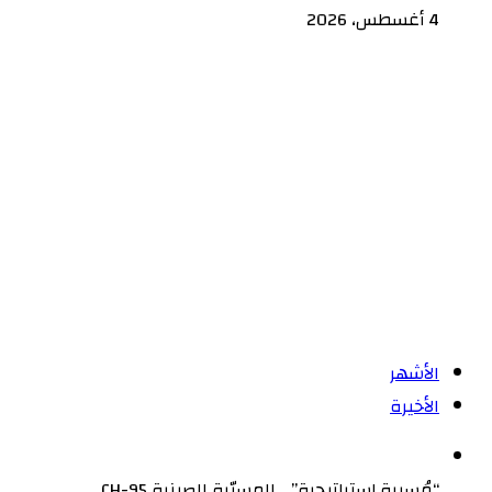
4 أغسطس، 2026
الأشهر
الأخيرة
“مُسيرة إستراتيجية” .. المسيّرة الصينية CH-95