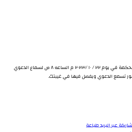
بما ان زينب محمد يعقوب قد رفعت عليك دعوي شرعيه بخصوص طلاق للهجر فانت مكلف بموجب هذا الإعلان بالحضور أمام هذه المحكمة في يوم ٢٢ / ١٠ /٢٠٢٣ م الساعه ٨ ص لسماع الدعوي
ضور تسمع الدعوي ويفصل فيها في غيبتك.
اركة عبر البريد
طباعة