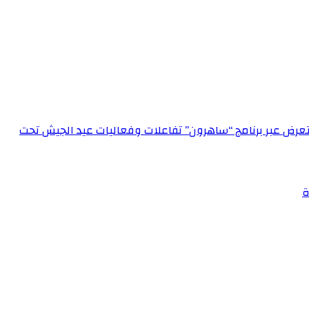
الإعلام العسكري احتفالاً بعيد الجيش الـ 72‏مدير الإعلام العسكري يستعرض عبر برنامج “ساهرون” تفاعلات وفعاليات عيد الجيش تحت
ة