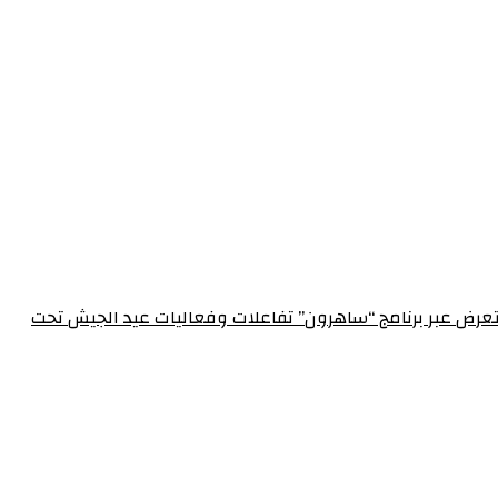
الإعلام العسكري احتفالاً بعيد الجيش الـ 72‏مدير الإعلام العسكري يستعرض عبر برنامج “ساهرون” تفاعلات وفعاليات عيد الجيش تحت