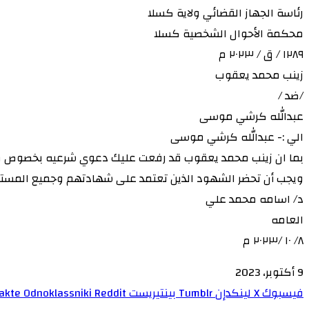
رئاسة الجهاز القضائي ولاية كسلا
محكمة الأحوال الشخصية كسلا
١٢٨٩ / ق / ٢٠٢٣ م
زينب محمد يعقوب
/ضد /
عبدالله كرشي موسى
الي :- عبدالله كرشي موسى
ويجب أن تحضر الشهود الذين تعتمد على شهادتهم وجميع المستند
د/ اسامه محمد علي
العامه
٨/ ١٠ /٢٠٢٣ م
9 أكتوبر، 2023
فيسبوك
‫X
لينكدإن
بينتيريست
Odnoklassniki