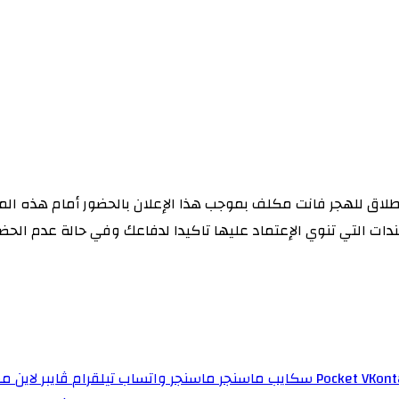
ات التي تنوي الإعتماد عليها تاكيدا لدفاعك وفي حالة عدم الح
‫Pocket
سكايب
ماسنجر
ماسنجر
واتساب
تيلقرام
ڤايبر
لاين
مش