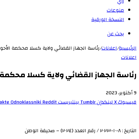
رأي
منوعات
النسخة الورقية
بحث عن
الرئيسية
/
اعلانات
/
رئاسة الجهاز القضائي ولاية كسلا محكمة الأح
اعلانات
رئاسة الجهاز القضائي ولاية كسلا محكمة
9 أكتوبر، 2023
فيسبوك
‫X
لينكدإن
بينتيريست
Odnoklassniki
التاريخ : ٨-١٠-٢٠٢٣ / رقم العدد (٢٠٢٤) – صحيفة الوطن