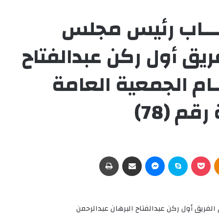
ـــاب رئيس مجلس
فريق أول ركن عبدالفتاح
ـام الجمعية العامة
م (78)
Odnoklassniki
‫Pocket
سكايب
ماسنجر
مشاركة عبر البريد
طباعة
الفريق أول ركن عبدالفتاح البرهان عبدالرحمن