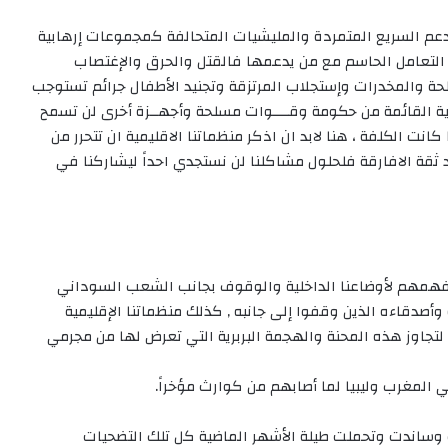
لدعم السريع المتمردة والمليشيات المتحالفة كمجموعات إرهابية
التعامل الحاسم مع من يدعمها فالقتل والحرق والإغتصاب
ة والمخدرات وإستجلاب المرتزقة وتجنيد الأطفال جرائم تستوجب
 القائمة من حكومة وقــــوات مسلحة وأجهــزة أخرى لن تسمح
انت الكلفة ، هنا لابد ان اذكر منظماتنا الاقليمية ان تتحرر من
ثقة الافارقة فلحلول مشاكلنا لن نستجدي احداً ليشاركنا في
لتفهمهم لأوضاعنا الداخلية والوقوف بجانب الشعب السوداني
صدقاءه الذين وقفوا إلى جانبه , كذلك منظماتنا الإقليمية
جاوز هذه المحنة والهجمة البربرية التي تعرض لها من مجرمي
 المغرب وليبيا لما أصابهم من كوارث مؤخراً.
وساندت وتحملت طيلة الأشهر الماضية كل تلك التضحيات