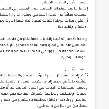
السيد الرئيس الحضـور الكـرام
إننا مازلنا عند تعهداتنا السابقة بنقل السلطة إلي الش
المسلحة نهائياً من العمل السياسي ويكون تداول السلطة ب
أن تكون هنالك مرحلة إنتقالية قصيرة تدار فيها الدولة بح
الأمنية والإقتصادية
وإعادة الأعمار تعقبها إنتخابات عامة يختار من خلالها ال
الممانعين عبدالعزيز الحلو وعبدالواحد محمد نور للإنضمام إ
السلام الموقعة في جو
الدولة السودانية .
السيد الرئيــس
أؤكد إلتزام السودان بدعم المرأة والطفل والقطاعات 
القائمة حالياً مع تجديد إلتزام حكومة السودان بالعمل 
وتجميد المساعدات الدولية في الفترة الماضية قد أُثر سل
الحماية الإجتماعية ومجابهة التغيرات المناخية ومواجهة أ
المانحين ووكالات الإغاثة المختلفة بالإستمرار في دعم 
للمحتاجين من النازحين واللاجئين .