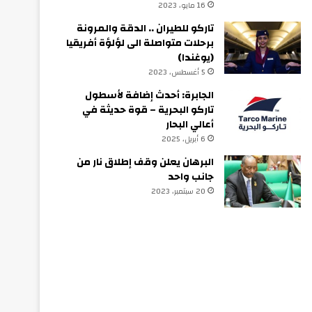
16 مايو، 2023
تاركو للطيران .. الدقة والمرونة
برحلات متواصلة الى لؤلؤة أفريقيا
(يوغندا)
5 أغسطس، 2023
الجابرة: أحدث إضافة لأسطول
تاركو البحرية – قوة حديثة في
أعالي البحار
6 أبريل، 2025
البرهان يعلن وقف إطلاق نار من
جانب واحد
20 سبتمبر، 2023