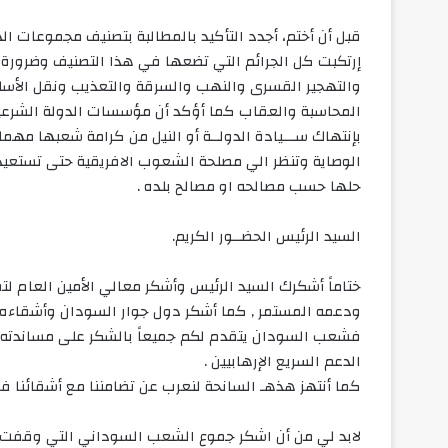
قبل أن أختم، أجدد التأكيد بالمطالبة بتصنيف مجموعات ا
إرتكبت كل الجرائم التي تضعها في هذا التصنيف وضرورة 
والتهجير القسرى والنهب والسرقة والتعذيب ونقل الأسلح
المحاسبة والعقاب كما أؤكد أن مؤسسات الدولة الشرعية
بإنتهاك ســـيادة الدولــة أو النيل من كرامة شعبها مهما ك
الوصاية وتنظر الي مصلحة الشعوب الافريقية حتى تستعيد 
حلها حسب مصالحه او مصالح بلده .
السيد الرئيس الحضــور الكريم.
ختاماً أشكرك السيد الرئيس وأشكر معالي الأمين العام 
ودعمه المستمر , كما أشكر دول جوار السودان وأشقاءه وأ
فشعب السودان يتقدم لكم جميعاً بالشكر على مساندته لت
الدعم السريع الإرهابيين .
كما أنتهز هذهـ السانحة لنعرب عن تضامننا مع أشقائنا في
لابد لي من أن اشكر جموع الشعب السوداني التي وقفت 