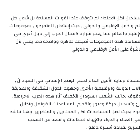
مسلحين لكن الاعتداء لم يتوقف عند القوات المسلحة بل شمل كل
م والأمن الإقليمي والدولي , حيث إستعان المتمردون بمجموعات
ليم والعالم مما يعتبر شرارة لانتقال الحرب إلي دول أخرى في
ة لمساندة هذه المجموعات أصبحت ظاهرة وواضحة مما يعني بأن
شرةً على الأمن الإقليمي والدولي .
متحدة برعاية الأمين العام لدعم الوضع الإنساني في السودان ,
لات الدولية والإقليمية الأخرى وجهود الدول الشقيقة والصديقة
قوف بجانب الشعب السودان لتخفيف آثار هذه الحرب الإجرامية ,
ئ وتسهيل حركة وعبور وتقديم المساعدات للقوافل وتذليل
هود بحيث تصل المساعدات لكل المحتاجين والمتضررين وهنا نناشد
 في الغذاء والدواء والإيواء لقطاعات واسعة من الشعب
ريع بقيادة أســرة دقلو .