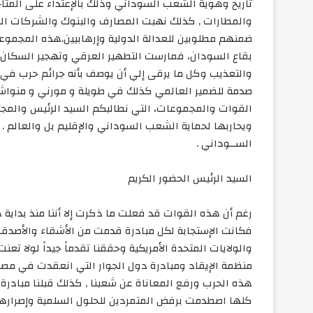
تاريخ وهوية الشعب السوداني وذلك بالإعتداء على المت
والمطارات , كذلك نهبت المصارف والبنوك والشركات الع
ضمنهم مطلوبين للعدالة الدولية وإرهابيين.هذه المجمو
بقاع السودان، فمارست التطهير العرقي وتهجير السكا
والتعذيب وكل ما يرقى إلي أن يوصف بأنه جرائم حرب في 
صدمة للضمير العالمي كذلك في طويلة و مورني و منوا
القوات والمجموعات، التي نطالبكم السيد الرئيس والمج
ويحاربها لحماية الشعب السوداني والإقليم بل والعالم .
الســوداني .
السيد الرئيس الحضور الكريم
رغم أن هذه القوات قد فعلت ما ذكرت إلا أننا منذ بداية
فكانت الإستجابة لكل مبادرة قدمت من الأشقاء والأصدقا
والولايات المتحدة الأمريكية وحققنا تقدماً جيداً لولا تع
منظمة الإيقاد ومبادرة دول الجوار التي انعقدت في مصر و
هذه الحرب ورفع المعاناة عن شعبنا , كذلك قبلنا مبادرة
كلها اصطدمت برفض المتمردين للحلول السلمية وإصرارهم 