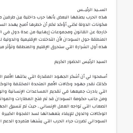
الســيد الرئيــس
هذه الحرب يصنفها البعض بأنها حرب داخلية بين طرفين 
مكونات الدولة لكني أؤكد لكم أن خطرها أصبح يهدد السل
خارجة عن القانون ومجموعات إرهابية من عدة دول في الإق
المنطقة حول السودان لأن التدخلات الإقليمية والدولي
هذه أول الشرارة التي ستحرق الإقليم والمنطقة وتؤثر مبا
السيد الرئيس الحضور الكريم
أسمحوا لي أن أشكر الجهود المقدرة التي بذلتها الأمم ال
كذلك نقدر جهود وكالات الأمم المتحدة المختلفة والوكا
التي بادرت جميعها في تقديم المساعدات الإنسانية والو
ومن جانب حكومة السودان قد تم فتح المطارات والموان
الصعاب التي تواجه العمل الإنساني , حيث تم تنسيق الج
الوكالات والدول للإيفاء بتعهداتها لسد الفجوة الكبيرة
السوداني تضررت جراء الحرب التي يشنها متمردو الدعم الس