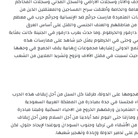
احف والآثار وسجلات الأراضي والسجل المدني وسجلات المحاكم
امة والخاصة وأطلقت سراح المساجين والمعتقلين الذين من
عات المتمردة مارست جرائم ضد الإنسانية وجرائم حرب في معظم
ن من مناطقهم والعنف الجنسي والقتل على أساس العرق
دارفور والخرطوم .وما حدث بغرب دارفور في الجنينة كانت بمثابة
شي وحتى في الخرطوم يمثل خير شاهد على ممارسات هذه
تمع الدولي إعتبارها مجموعات إرهابية يقف الجميع في وجهها
 حيث تسببت في مقتل الآلاف ونزوح وتشريد الملايين من الشعب
 هجومها على الدولة، طرقنا كل السبل من أجل إيقاف هذه الحرب
ء فجلسنا في جدة بمبادرة من المملكة العربية السعودية
نت المتمردين ورفضهم الخروج من الاحياء السكنية وقبلنا مبادرة
مازلنا حتى اليوم نمد أيادينا من أجل السلام ومن أجل إيقاف
 من الأشقاء في تركيا وجنوب السودان ويوغندا لإيجاد حلول، لكن
على تدمير الدولة وإبادة وتهجير شعبها.