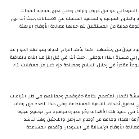
عب السوداني بتوافق عريض وتراض وطني تخرج بموجبه القوات
الطرق الشرعية والسلمية المتمثلة في الانتخابات ,حيث أننا نرى
كومة مدنية من المستقلين يتم خلالها معالجة الأوضاع الراهنة
سودانيون من يحكمهم , كما نؤكد التزام الدولة بمواصلة الحوار مع
لي مسيرة البناء الوطني , حيث أننا في ظل إلتزامنا التام باتفاقية
با في العام 2020م قد قطعنا شوطاً مقدراً في إحلال السلام ومعالجة جزء كبير من معضلات بناء
الهشة لضمان تمتعهم بكافة حقوقهم وحمايتهم في ظل النزاعات
على تحقيق أهداف التنمية المستدامة. وفي هذا الصدد فإن وقف
باً في تنفيذ تلك الأهداف وأثر بصورة مباشرة في توسيع فجوة
زمة الغذاء وفاقم من أوضاع النازحين واللاجئين وهنا نناشد
ومعالجة الأوضاع الإنسانية في السودان وتقديم المساعدة