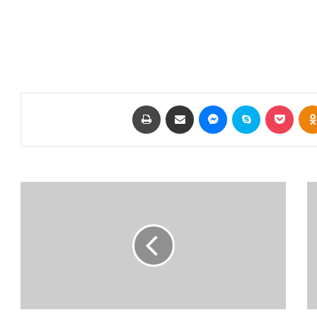
Odnoklassniki
‫Pocket
سكايب
ماسنجر
مشاركة عبر البريد
طباعة
و
ز
ي
ر
ا
ل
خ
ا
ر