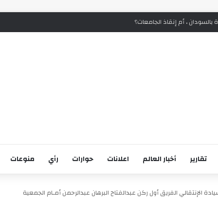
ة بالسودان ، أم إنقاذ الجامعات؟
تقارير
أخبار العالم
اعلانات
حوارات
رأي
منوعات
ة الإنتقالي الفريق أول ركن عبدالفتاح البرهان عبدالرحمن أمـام الجمعية