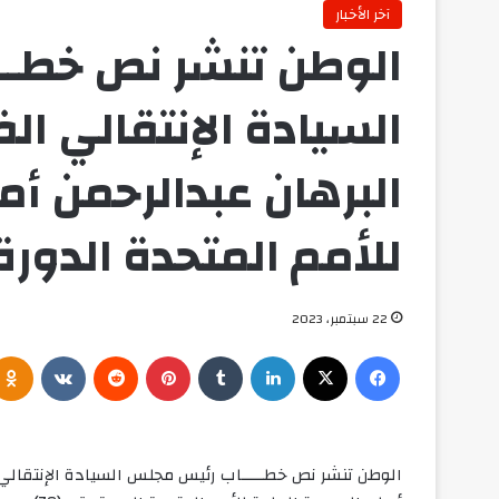
آخر الأخبار
الوطن تنشر نص خطــ
السيادة الإنتقالي ال
البرهان عبدالرحمن أم
للأمم المتحدة الدورة رق
22 سبتمبر، 2023
فيسبوك
‫X
لينكدإن
‏Tumblr
بينتيريست
‏Reddit
‏VKontakte
الوطن تنشر نص خطـــــاب رئيس مجلس السيادة الإنتقالي 