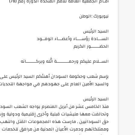
أمـام الجمعية العامة للأمم المتحدة الدورة رقم (78)
نيويورك :الوطن
السيد الرئيس
الســـادة رؤســــاء وأعضـــاء الوفــود
الحضـــــــور الكريم
الســلام عليكم ورحمــــــــــة الله وبركــــــــاته
بإسم شعب وحكومة السودان أهنئكم السيد الرئيس على تو
والسيد الأمين العام على جهودهم في مواجهة التحديات 
السيد الرئيس
منذ الخامس عشر من أبريل المنصرم يواجه الشعب السوداني
وتحالفت معها مليشيات قبلية وأخرى إقليمية ودولية وإس
حق السودانيين , مارست هذه المجموعات القتل والنهب وا
وممتلكاتهم ودمرت الأعيان المدنية من مرافق للخدما