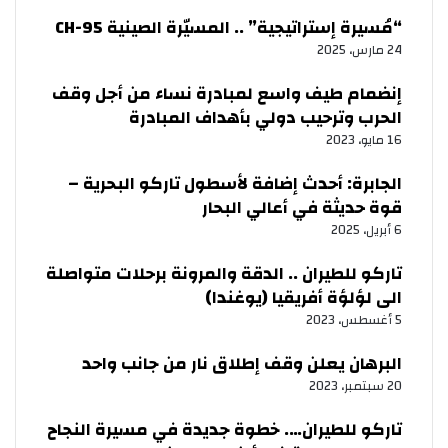
“مُسيرة إستراتيجية” .. المسيّرة الصينية CH-95
24 مارس، 2025
إنضمام طيف واسع لمبادرة نساء من أجل وقف
الحرب وترحيب دولي بأهداف المبادرة
16 مايو، 2023
الجابرة: أحدث إضافة لأسطول تاركو البحرية –
قوة حديثة في أعالي البحار
6 أبريل، 2025
تاركو للطيران .. الدقة والمرونة برحلات متواصلة
الى لؤلؤة أفريقيا (يوغندا)
5 أغسطس، 2023
البرهان يعلن وقف إطلاق نار من جانب واحد
20 سبتمبر، 2023
تاركو للطيران…. خطوة جديدة في مسيرة النجاح