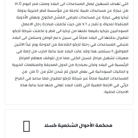
التي تهدف لتسهيل ايصال المساعدات الى البلاد وصلت فجر اليوم ٣.٥
طن عبارة عن مساعدات طبية عاجلة من مؤسسة قطر الخيرية بدولة
تركيا وهي عبارة عن مساعدات لمرضى الفشل الكلوي وبعض الأدوية
المنقذة للحياة، و تقدر بـ ٧.٦ طن حيث تكفلت مبادرة رجال الاعمال
السودانيين بتركيا بقيمة نقلها من تركيا الى قطر و تكفلت شركة تاركو
للطيران بنقلها الى البلاد مجاناً في سبيل دعم الوطن وستصل الى البلاد
متبقي المساعدات في رحلة تاركو القادمة من الدوحة يوم غداً الاثنين
الموافق ١١ سبتمبر ،هذا وقد عانت البلاد منذ بداية الحرب من ازمة في
معينات تشغيل مراكز غسيل الكلى مما ادى لتوقف معظم المراكز
الرئيسية في البلاد ولكن بمبادرة من الدول الصديقة والمنظمات الخيرية
و الجاليات السودانية في بعض الدول تم شحن اكثر من ٥٠ طن من
المساعدات الطبية مجاناً عبر شركة تاركو للطيران مما ساعد في انفراج
جزئي في الازمة الطبية التي ظلت البلاد تعاني منها منذ بداية هذه
الاحداث الحالية.
محكمة
محكمة الأحوال الشخصية كسلا
الأحوال
الشخصية