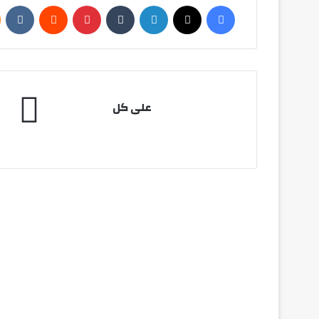
فيسبوك
‫X
لينكدإن
بينتيريست
على
على كل
كل