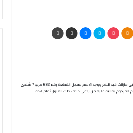
Odnoklassniki
‫Pocket
سكايب
ماسنجر
مشاركة عبر البريد
طباعة
أمامى التركة بالنمرة اعلاه المقيدة باسم المرحوم بعاليه / والتى مازالت قيد النظر ووجد الاسم بسجل القطعة رقم 682 مربع 7 شندى
 المرحوم بعاليه عليه من يدعى خلاف ذلك المثول أمام هذه