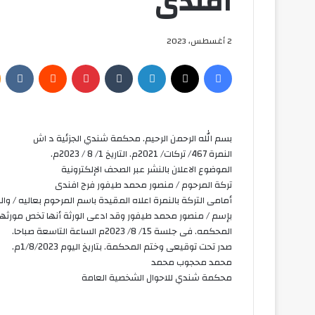
افندى
2 أغسطس، 2023
فيسبوك
‫X
لينكدإن
بينتيريست
بسم الله الرحمن الرحيم. محكمة شندي الجزئية د اش
النمرة 467/ تركات/ 2021م. التاريخ 1/ 8 / 2023م.
الموضوع الاعلان بالنشر عبر الصحف الإلكترونية
تركة المرحوم / منصور محمد طيفور فرج افندى
بإسم / منصور محمد طيفور وقد ادعى الورثة أنها تخص مورثهم
المحكمه. فى جلسة 15/ 8/ 2023م الساعة التاسعة صباحا.
صدر تحت توقيعى وختم المحكمة. بتاريخ اليوم 1/8/2023م.
محمد محجوب محمد
محكمة شندي للاحوال الشخصية العامة