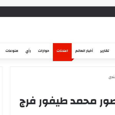
تقارير
أخبار العالم
اعلانات
حوارات
رأي
منوعات
فندى
صور محمد طيفور فرج